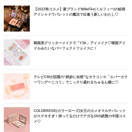
【2022秋コスメ】新ブランドMilleFée(ミルフィー)の絵画
アイシャドウパレットの魔法で出逢う新しいわたし♡
韓国系グリッターメイクで「Y3K」アイメイク♡韓国アイ
ドルみたいなパーフェクトフェイスに！
テレビCMが話題の“絶妙に自然”なカラコン☆「エバーカラ
ーワンデーニコリ」でこっそり盛れるちゅるん瞳に♡
COLORROSE(カラーローズ)女王のカメオマルチパレット
がステキすぎ！持ってるだけでアガるSNS絶賛の中国コス
メ♡