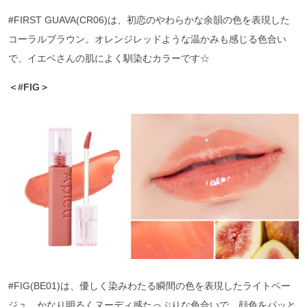
#FIRST GUAVA(CR06)は、初恋のやわらかな余韻の色を表現した
コーラルブラウン。オレンジレッドような温かみも感じる色合い
で、イエベさんの肌によく馴染むカラーです☆
＜#FIG＞
#FIG(BE01)は、優しく染みわたる瞬間の色を表現したライトベー
ジュ。かなり明るくヌーディ感たっぷりな色合いで、顔色をパッと