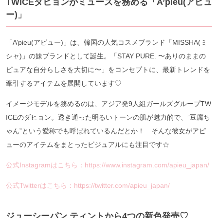
TWICEダヒョンがミューズを務める「A’pieu(アピュ
ー)」
「A’pieu(アピュー)」は、韓国の人気コスメブランド「MISSHA(ミ
シャ)」の妹ブランドとして誕生。「STAY PURE. 〜ありのままの
ピュアな自分らしさを大切に〜」をコンセプトに、最新トレンドを
牽引するアイテムを展開しています♡
イメージモデルを務めるのは、アジア発9人組ガールズグループTW
ICEのダヒョン。透き通った明るいトーンの肌が魅力的で、”豆腐ち
ゃん”という愛称でも呼ばれているんだとか！ そんな彼女がアピ
ューのアイテムをまとったビジュアルにも注目です☆
公式Instagramはこちら：https://www.instagram.com/apieu_japan/
公式Twitterはこちら：https://twitter.com/apieu_japan/
ジューシーパン ティントから4つの新色発売♡