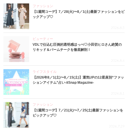
ファッション
【1週間コーデ】7／28(火)〜8／1(土)最新ファッションをピ
ックアップ♡
2026.8.5
ビューティー
VDLで仕込む圧倒的透明感ほっぺ♡小田切ヒロさん絶賛の
リキッド＆バームチークを徹底解剖！
2026.8.4
ライフスタイル
【2026年8／1(土)〜8／15(土)】運気UPの12星座別“ファッ
ションアイテム”占い-itSnap Magazine-
2026.8.1
ファッション
【1週間コーデ】7／21(火)〜7／25(土)最新ファッションを
ピックアップ♡
2026.7.29