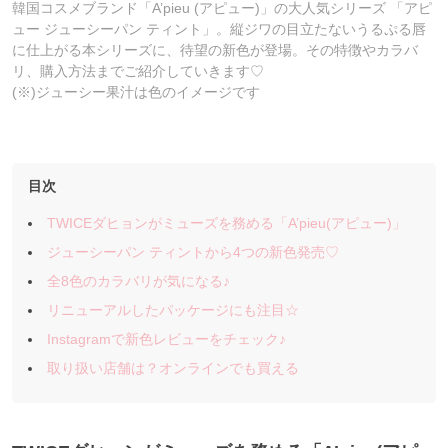
韓国コスメブランド「A’pieu (アピュー)」の大人気シリーズ 「アピ
ュー ジューシーパン ティント」。縦ジワの目立たないうるぷる唇
に仕上がる本シリーズに、待望の新色が登場。その特徴やカラバ
リ、購入方法までご紹介していきます♡
(※)ジューシー果汁は色のイメージです
目次
TWICEダヒョンがミューズを務める「A’pieu(アピュー)」
ジューシーパン ティントから4つの新色発売♡
全8色のカラバリが気になる♪
リニューアルしたパッケージにも注目☆
Instagramで新色レビューをチェック♪
取り扱い店舗は？オンラインでも買える