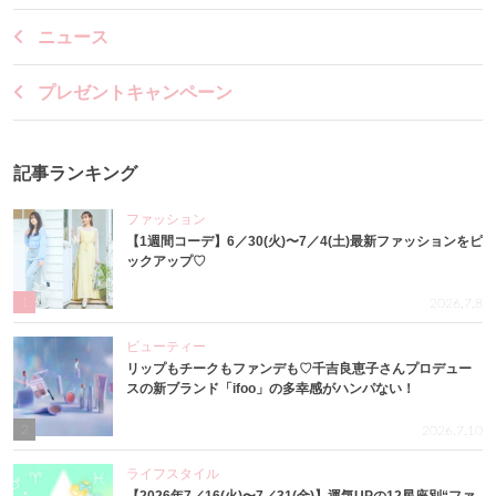
ニュース
プレゼントキャンペーン
記事ランキング
ファッション
【1週間コーデ】6／30(火)〜7／4(土)最新ファッションをピ
ックアップ♡
1
2026.7.8
ビューティー
リップもチークもファンデも♡千吉良恵子さんプロデュー
スの新ブランド「ifoo」の多幸感がハンパない！
2
2026.7.10
ライフスタイル
【2026年7／16(火)〜7／31(金)】運気UPの12星座別“ファ