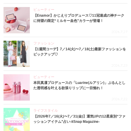
ビューティー
【Enamor】かじえりプロデュース♡11冠達成の神チーク
に待望の限定“ミルキー血色”カラーが登場！
2026.7.27
ファッション
【1週間コーデ】7／14(火)〜7／18(土)最新ファッションを
ピックアップ♡
2026.7.23
ビューティー
本田真凜プロデュースの「Luarine(ルアリン)」ぷるんとし
た透明感を叶える欲張りリップに一目惚れ！
2026.7.22
ライフスタイル
【2026年7／16(火)〜7／31(金)】運気UPの12星座別“ファ
ッションアイテム”占い-itSnap Magazine-