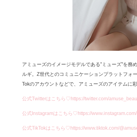
アミューズのイメージモデルである”ミューズ”を務めるの
ルギ。Z世代とのコミュニケーションプラットフォームとして
Tokのアカウントなどで、アミューズのアイテムに
公式Twitterはこちら♡https://twitter.com/amuse_beau
公式Instagramはこちら♡https://www.instagram.com/a
公式TikTokはこちら♡https://www.tiktok.com/@amuse_