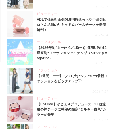
2026.8.5
ビューティー
VDLで仕込む圧倒的透明感ほっぺ♡小田切ヒ
ロさん絶賛のリキッド＆バームチークを徹底
解剖！
2026.8.4
ライフスタイル
【2026年8／1(土)〜8／15(土)】運気UPの12
星座別“ファッションアイテム”占い-itSnap M
agazine-
2026.8.1
ファッション
【1週間コーデ】7／21(火)〜7／25(土)最新フ
ァッションをピックアップ♡
2026.7.29
ビューティー
【Enamor】かじえりプロデュース♡11冠達
成の神チークに待望の限定“ミルキー血色”カ
ラーが登場！
2026.7.27
ファッション