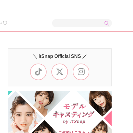
中♡
＼ itSnap Official SNS ／