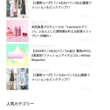
【1週間コーデ】7／14(火)〜7／18(土)最新フ
ァッションをピックアップ♡
2026.7.23
ビューティー
本田真凜プロデュースの「Luarine(ルアリ
ン)」ぷるんとした透明感を叶える欲張りリッ
プに一目惚れ！
2026.7.22
ライフスタイル
【2026年7／16(火)〜7／31(金)】運気UPの1
2星座別“ファッションアイテム”占い-itSnap
Magazine-
2026.7.16
ファッション
【1週間コーデ】7／7(火)〜7／11(土)最新フ
ァッションをピックアップ♡
2026.7.15
人気カテゴリー