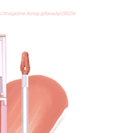
ne.itsnap.jp/beauty/29029/