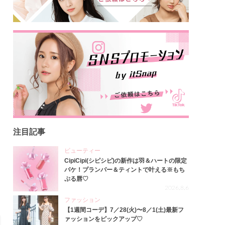
注目記事
ビューティー
CipiCipi(シピシピ)の新作は羽＆ハートの限定
パケ！プランパー＆ティントで叶える※もち
ぷる唇♡
2026.8.6
ファッション
【1週間コーデ】7／28(火)〜8／1(土)最新フ
ァッションをピックアップ♡