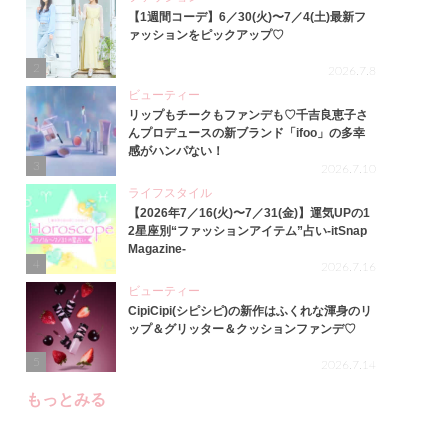
【1週間コーデ】6／30(火)〜7／4(土)最新フ
ァッションをピックアップ♡
2
2026.7.8
ビューティー
リップもチークもファンデも♡千吉良恵子さ
んプロデュースの新ブランド「ifoo」の多幸
感がハンパない！
3
2026.7.10
ライフスタイル
【2026年7／16(火)〜7／31(金)】運気UPの1
2星座別“ファッションアイテム”占い-itSnap
Magazine-
4
2026.7.16
ビューティー
CipiCipi(シピシピ)の新作はふくれな渾身のリ
ップ＆グリッター＆クッションファンデ♡
5
2026.7.14
もっとみる