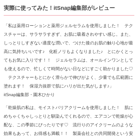
実際に使ってみた！itSnap編集部がレビュー
「私は薬用ローションと薬用ジェルセラムを使用しました！ テク
スチャーは、サラサラすぎず、お肌に吸着されやすい感じ。また、
しっとりしすぎない適度な潤いで、つけた後のお肌の触り心地が最
高に気持ちいいです♪ 化粧ノリもよくなりました♪ とにかくとっ
てもお気に入りです！！ ジェルセラムは、オールインワンとして
も使えるので、忙しくて時間がない日などにすごく助かりました♡
テクスチャーもとにかく滑らかで伸びがよく、少量でも広範囲に
塗れます！ 保湿力抜群で肌にハリが出た気がします♪」
itSnap編集部・園木ひかり
「乾燥肌の私は、モイストバリアクリームを使用しました！ 肌に
めちゃくちゃしっとりと馴染んでくれるので、エアコンで乾燥が心
配な、この季節にぴったりです♡ 流行りのアイクリームのような
効果もあって、お得感も満載！！ 製薬会社との共同開発という安