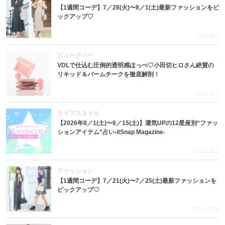
【1週間コーデ】7／28(火)〜8／1(土)最新ファッションをピ
ックアップ♡
2026.8.5
ビューティー
VDLで仕込む圧倒的透明感ほっぺ♡小田切ヒロさん絶賛の
リキッド＆バームチークを徹底解剖！
2026.8.4
ライフスタイル
【2026年8／1(土)〜8／15(土)】運気UPの12星座別“ファッ
ションアイテム”占い-itSnap Magazine-
2026.8.1
ファッション
【1週間コーデ】7／21(火)〜7／25(土)最新ファッションを
ピックアップ♡
2026.7.29