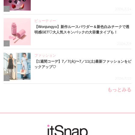
3
2026.7.14
ビューティー
【Wonjungyo】新作ルースパウダー＆新色白みチークで透
明感GET♡大人気スキンパックの大容量タイプも！
4
2026.7.9
ファッション
【1週間コーデ】7／7(火)〜7／11(土)最新ファッションをピ
ックアップ♡
5
2026.7.15
もっとみる