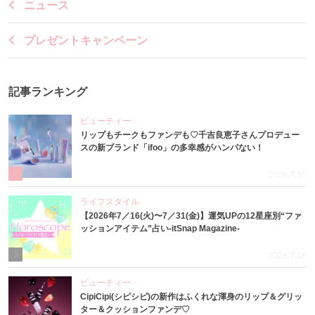
ニュース
プレゼントキャンペーン
記事ランキング
ビューティー
リップもチークもファンデも♡千吉良恵子さんプロデュー
スの新ブランド「ifoo」の多幸感がハンパない！
1
2026.7.10
ライフスタイル
【2026年7／16(火)〜7／31(金)】運気UPの12星座別“ファ
ッションアイテム”占い-itSnap Magazine-
2
2026.7.16
ビューティー
CipiCipi(シピシピ)の新作はふくれな渾身のリップ＆グリッ
ター＆クッションファンデ♡