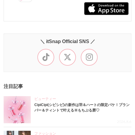
＼ itSnap Official SNS ／
注目記事
ビューティー
CipiCipi(シピシピ)の新作は羽＆ハートの限定パケ！プラン
パー＆ティントで叶える※もちぷる唇♡
2026.8.6
ファッション