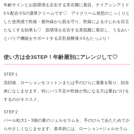
年齢サインとお肌環境を左右する常在菌に着目。ナイアシンアミド
5％配合※5の濃厚クリームです♡ アイクリーム発想のこっくりと
した使用感で乾燥・紫外線から肌を守り、乾燥による小じわを目立
たなくする効果も♡ 肌環境を左右する美肌菌に着目し、うるおい
とバリア機能をサポートする豆乳発酵液※5もたっぷり！
使い方は全3STEP！年齢層別にアレンジして♡
STEP１
洗顔後、ローションをコットンまたは手のひらに適量を取り、顔全
体になじませます。特にハリ不足や乾燥が気になる方は重ねづけを
するのがオススメ。
STEP２
パール粒大1～3個の量のジェルセラムを、手のひらであたためてか
らやさしくなじませます。基本的には、ローション+ジェルセラム