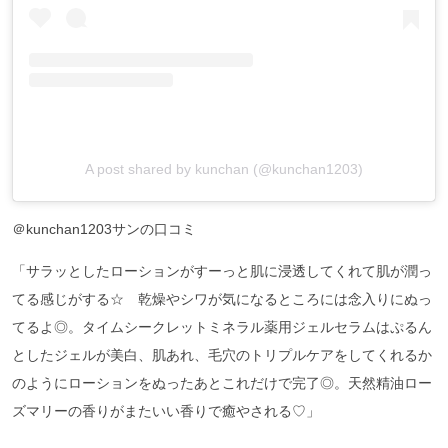
A post shared by kunchan (@kunchan1203)
＠kunchan1203サンの口コミ
「サラッとしたローションがすーっと肌に浸透してくれて肌が潤っ
てる感じがする☆ 乾燥やシワが気になるところには念入りにぬっ
てるよ◎。タイムシークレットミネラル薬用ジェルセラムはぷるん
としたジェルが美白、肌あれ、毛穴のトリプルケアをしてくれるか
のようにローションをぬったあとこれだけで完了◎。天然精油ロー
ズマリーの香りがまたいい香りで癒やされる♡」