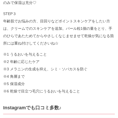
のみで保湿は充分♡
STEP３
年齢肌でお悩みの方、目回りなどポイントスキンケアをしたい方
は、クリームでのスキンケアを追加。パール粒1個の量をとり、手
のひらであたためてからやさしくなじませませて乾燥が気になる箇
所には重ね付けしてくださいね☆
※1 うるおいを与えること
※2 年齢に応じたケア
※3 メラニンの生成を抑え、シミ・ソバカスを防ぐ
※4 角層まで
※5 保湿成分
※6 乾燥で目立つ毛穴にうるおいを与えること
Instagramでも口コミ多数♪