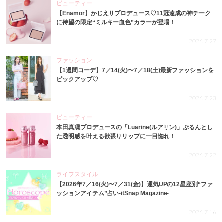
ビューティー
【Enamor】かじえりプロデュース♡11冠達成の神チーク
に待望の限定“ミルキー血色”カラーが登場！
2026.7.27
ファッション
【1週間コーデ】7／14(火)〜7／18(土)最新ファッションを
ピックアップ♡
2026.7.23
ビューティー
本田真凜プロデュースの「Luarine(ルアリン)」ぷるんとし
た透明感を叶える欲張りリップに一目惚れ！
2026.7.22
ライフスタイル
【2026年7／16(火)〜7／31(金)】運気UPの12星座別“ファ
ッションアイテム”占い-itSnap Magazine-
2026.7.16