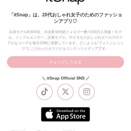
「itSnap」は、20代おしゃれ女子のためのファッショ
ンアプリ♡
出演モデル約800名、出演者SNS総フォロワー数7,000万人突破！モデ
ル、インフルエンサー、読者モデル、サロモなどおしゃれガールズのリ
アルなコーデを毎日19時に更新しています。どこよりも“フォトジェニッ
ク”にこだわったオリジナルコンテンツメディアです。
チェックしてみる
＼ itSnap Official SNS ／