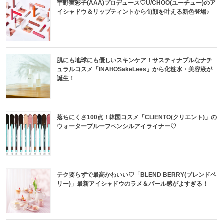
宇野実彩子(AAA)プロデュース♡U/CHOO(ユーチュー)のア
イシャドウ＆リップティントから旬顔を叶える新色登場♪
肌にも地球にも優しいスキンケア！サスティナブルなナチ
ュラルコスメ「INAHOSakeLees」から化粧水・美容液が
誕生！
落ちにくさ100点！韓国コスメ「CLIENTO(クリエント)」の
ウォータープルーフペンシルアイライナー♡
テク要らずで最高かわいい♡「BLEND BERRY(ブレンドベ
リー)」最新アイシャドウのラメ＆パール感がよすぎる！