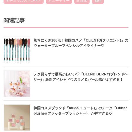
ナチュラルスキンケア
ビューティー
化粧水
酒粕
関連記事
落ちにくさ100点！韓国コスメ「CLIENTO(クリエント)」の
ウォータープルーフペンシルアイライナー♡
テク要らずで最高かわいい♡「BLEND BERRY(ブレンドベ
リー)」最新アイシャドウのラメ＆パール感がよすぎる！
韓国コスメブランド「mude(ミュード)」のチーク「Flutter
blusher(フラッターブラッシャー)」が神すぎる♡