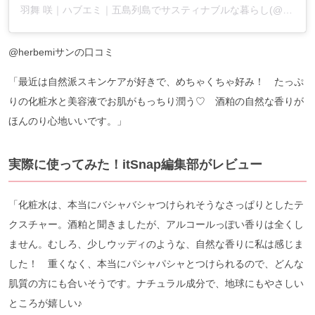
羽舞 咲｜ハブエミ｜五島列島でサスティナブルな暮らし(@herbemi)がシェアした投稿
@herbemiサンの口コミ
「最近は自然派スキンケアが好きで、めちゃくちゃ好み！ たっぷ
りの化粧水と美容液でお肌がもっちり潤う♡ 酒粕の自然な香りが
ほんのり心地いいです。」
実際に使ってみた！itSnap編集部がレビュー
「化粧水は、本当にバシャバシャつけられそうなさっぱりとしたテ
クスチャー。酒粕と聞きましたが、アルコールっぽい香りは全くし
ません。むしろ、少しウッディのような、自然な香りに私は感じま
した！ 重くなく、本当にパシャパシャとつけられるので、どんな
肌質の方にも合いそうです。ナチュラル成分で、地球にもやさしい
ところが嬉しい♪