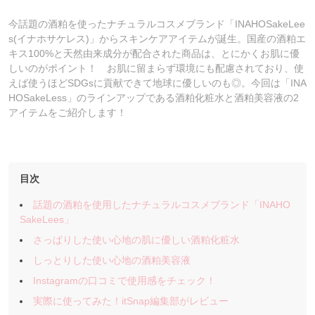
今話題の酒粕を使ったナチュラルコスメブランド「INAHOSakeLee
s(イナホサケレス)」からスキンケアアイテムが誕生。国産の酒粕エ
キス100%と天然由来成分が配合された商品は、とにかくお肌に優
しいのがポイント！ お肌に留まらず環境にも配慮されており、使
えば使うほどSDGsに貢献できて地球に優しいのも◎。今回は「INA
HOSakeLess」のラインアップである酒粕化粧水と酒粕美容液の2
アイテムをご紹介します！
目次
話題の酒粕を使用したナチュラルコスメブランド「INAHO
SakeLees」
さっぱりした使い心地の肌に優しい酒粕化粧水
しっとりした使い心地の酒粕美容液
Instagramの口コミで使用感をチェック！
実際に使ってみた！itSnap編集部がレビュー