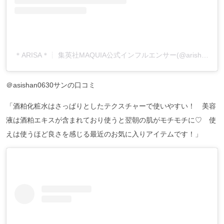
＊ARISA＊┊ 集英社MAQUIA公式インフルエンサー(@arishan0630)がシェアした投稿
＠asishan0630サンの口コミ
「酒粕化粧水はさっぱりとしたテクスチャーで使いやすい！ 美容
液は酒粕エキスが含まれており使うと翌朝の肌がモチモチに♡ 使
えは使うほど良さを感じる最近のお気に入りアイテムです！」