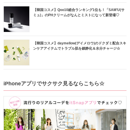
【韓国コスメ】Qoo10総合ランキング1位も！「SAM’U(サ
ミュ)」のPHクリームがなんとミストになって新登場♡
【韓国コスメ】daymellow(デイメロウ)のドクダミ配合スキ
ンケアアイテムでトラブル肌を鎮静化＆水分チャージ☆
iPhoneアプリでサクサク見るならこちら☆