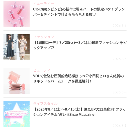
ビューティー
CipiCipi(シピシピ)の新作は羽＆ハートの限定パケ！プラン
パー＆ティントで叶える※もちぷる唇♡
2026.8.6
ファッション
【1週間コーデ】7／28(火)〜8／1(土)最新ファッションをピ
ックアップ♡
2026.8.5
ビューティー
VDLで仕込む圧倒的透明感ほっぺ♡小田切ヒロさん絶賛の
リキッド＆バームチークを徹底解剖！
2026.8.4
ライフスタイル
【2026年8／1(土)〜8／15(土)】運気UPの12星座別“ファッ
ションアイテム”占い-itSnap Magazine-
2026.8.1