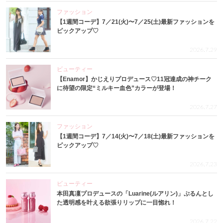
ファッション
【1週間コーデ】7／21(火)〜7／25(土)最新ファッションを
ピックアップ♡
2026.7.29
ビューティー
【Enamor】かじえりプロデュース♡11冠達成の神チーク
に待望の限定“ミルキー血色”カラーが登場！
2026.7.27
ファッション
【1週間コーデ】7／14(火)〜7／18(土)最新ファッションを
ピックアップ♡
2026.7.23
ビューティー
本田真凜プロデュースの「Luarine(ルアリン)」ぷるんとし
た透明感を叶える欲張りリップに一目惚れ！
2026.7.22