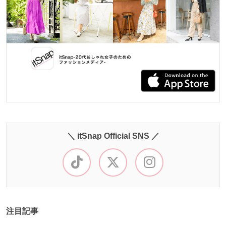
＼ itSnap Official SNS ／
注目記事