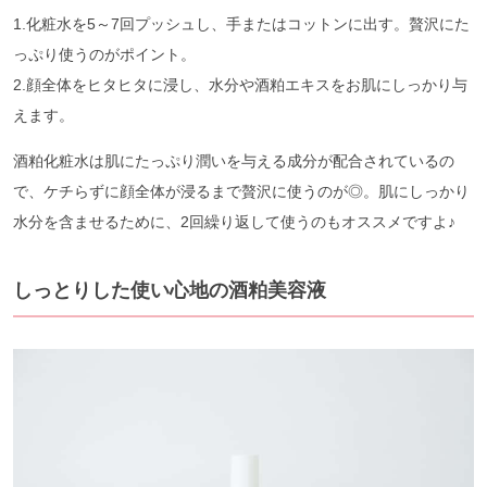
1.化粧水を5～7回プッシュし、手またはコットンに出す。贅沢にた
っぷり使うのがポイント。
2.顔全体をヒタヒタに浸し、水分や酒粕エキスをお肌にしっかり与
えます。
酒粕化粧水は肌にたっぷり潤いを与える成分が配合されているの
で、ケチらずに顔全体が浸るまで贅沢に使うのが◎。肌にしっかり
水分を含ませるために、2回繰り返して使うのもオススメですよ♪
しっとりした使い心地の酒粕美容液