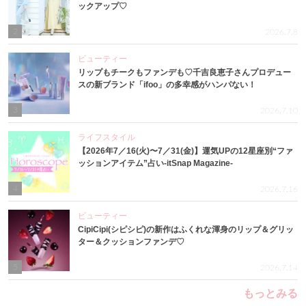
ックアップ♡
2
2026.7.8
ビューティー
リップもチークもファンデも♡千吉良恵子さんプロデュー
スの新ブランド「ifoo」の多幸感がハンパない！
3
2026.7.10
ライフスタイル
【2026年7／16(火)〜7／31(金)】運気UPの12星座別“ファ
ッションアイテム”占い-itSnap Magazine-
4
2026.7.16
ビューティー
CipiCipi(シピシピ)の新作はふくれな渾身のリップ＆グリッ
ター＆クッションファンデ♡
5
2026.7.14
もっとみる