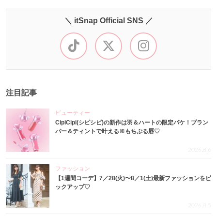
＼ itSnap Official SNS ／
注目記事
ビューティー
CipiCipi(シピシピ)の新作は羽＆ハートの限定パケ！プラン
パー＆ティントで叶える※もちぷる唇♡
2026.8.6
ファッション
【1週間コーデ】7／28(火)〜8／1(土)最新ファッションをピ
ックアップ♡
2026.8.5