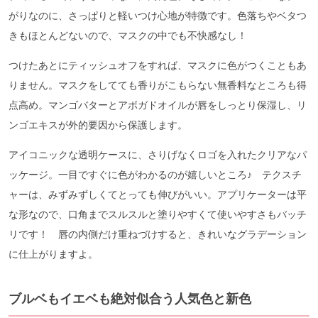
がりなのに、さっぱりと軽いつけ心地が特徴です。色落ちやベタつ
きもほとんどないので、マスクの中でも不快感なし！
つけたあとにティッシュオフをすれば、マスクに色がつくこともあ
りません。マスクをしてても香りがこもらない無香料なところも得
点高め。マンゴバターとアボガドオイルが唇をしっとり保湿し、リ
ンゴエキスが外的要因から保護します。
アイコニックな透明ケースに、さりげなくロゴを入れたクリアなパ
ッケージ。一目ですぐに色がわかるのが嬉しいところ♪ テクスチ
ャーは、みずみずしくてとっても伸びがいい。アプリケーターは平
な形なので、口角までスルスルと塗りやすくて使いやすさもバッチ
リです！ 唇の内側だけ重ねづけすると、きれいなグラデーション
に仕上がりますよ。
ブルベもイエベも絶対似合う人気色と新色