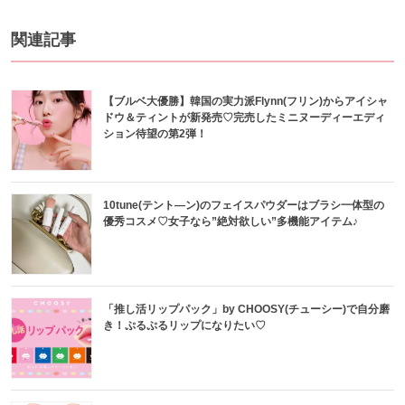
関連記事
【ブルベ大優勝】韓国の実力派Flynn(フリン)からアイシャ
ドウ＆ティントが新発売♡完売したミニヌーディーエディ
ション待望の第2弾！
10tune(テント―ン)のフェイスパウダーはブラシ一体型の
優秀コスメ♡女子なら”絶対欲しい”多機能アイテム♪
「推し活リップパック」by CHOOSY(チューシー)で自分磨
き！ぷるぷるリップになりたい♡