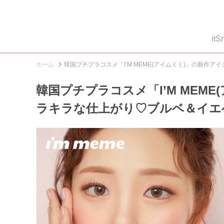
i
ホーム
韓国プチプラコスメ「I’M MEME(アイムミミ)」の新
韓国プチプラコスメ「I’M MEM
ラキラな仕上がり♡ブルベ＆イエ