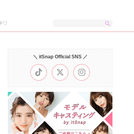
中♡
＼ itSnap Official SNS ／