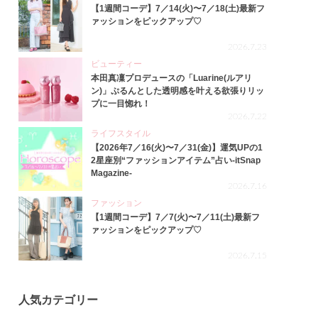
【1週間コーデ】7／14(火)〜7／18(土)最新フ
ァッションをピックアップ♡
2026.7.23
ビューティー
本田真凜プロデュースの「Luarine(ルアリ
ン)」ぷるんとした透明感を叶える欲張りリッ
プに一目惚れ！
2026.7.22
ライフスタイル
【2026年7／16(火)〜7／31(金)】運気UPの1
2星座別“ファッションアイテム”占い-itSnap
Magazine-
2026.7.16
ファッション
【1週間コーデ】7／7(火)〜7／11(土)最新フ
ァッションをピックアップ♡
2026.7.15
人気カテゴリー