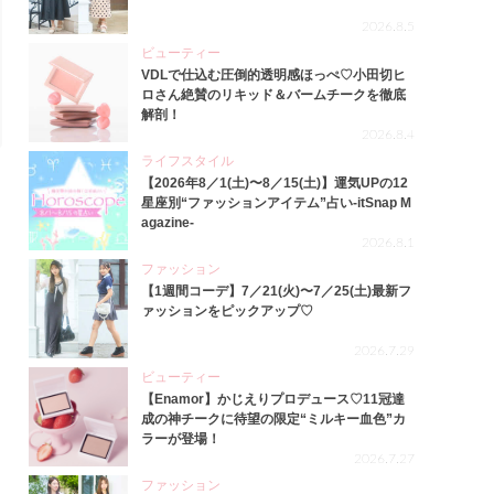
2026.8.5
ビューティー
VDLで仕込む圧倒的透明感ほっぺ♡小田切ヒ
ロさん絶賛のリキッド＆バームチークを徹底
解剖！
2026.8.4
ライフスタイル
【2026年8／1(土)〜8／15(土)】運気UPの12
星座別“ファッションアイテム”占い-itSnap M
agazine-
2026.8.1
ファッション
【1週間コーデ】7／21(火)〜7／25(土)最新フ
ァッションをピックアップ♡
2026.7.29
ビューティー
【Enamor】かじえりプロデュース♡11冠達
成の神チークに待望の限定“ミルキー血色”カ
ラーが登場！
2026.7.27
ファッション