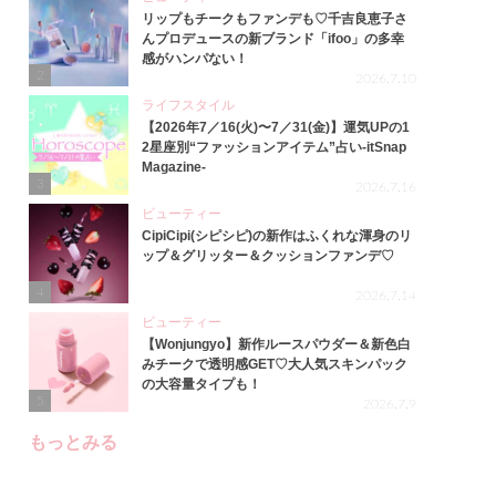
リップもチークもファンデも♡千吉良恵子さ
んプロデュースの新ブランド「ifoo」の多幸
感がハンパない！
2
2026.7.10
ライフスタイル
【2026年7／16(火)〜7／31(金)】運気UPの1
2星座別“ファッションアイテム”占い-itSnap
Magazine-
3
2026.7.16
ビューティー
CipiCipi(シピシピ)の新作はふくれな渾身のリ
ップ＆グリッター＆クッションファンデ♡
4
2026.7.14
ビューティー
【Wonjungyo】新作ルースパウダー＆新色白
みチークで透明感GET♡大人気スキンパック
の大容量タイプも！
5
2026.7.9
もっとみる