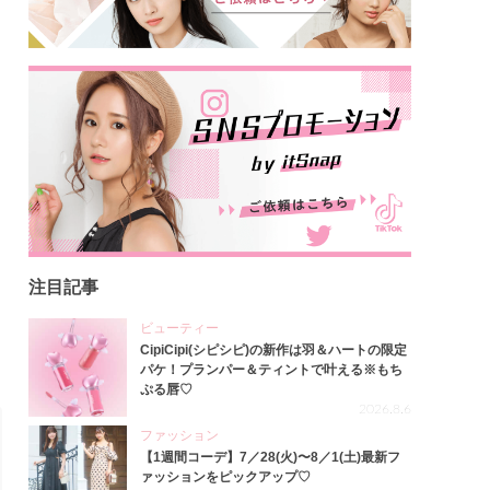
注目記事
ビューティー
CipiCipi(シピシピ)の新作は羽＆ハートの限定
パケ！プランパー＆ティントで叶える※もち
ぷる唇♡
2026.8.6
ファッション
【1週間コーデ】7／28(火)〜8／1(土)最新フ
ァッションをピックアップ♡