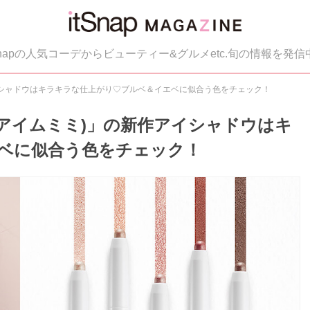
tSnapの人気コーデからビューティー&グルメetc.旬の情報を発信
作アイシャドウはキラキラな仕上がり♡ブルベ＆イエベに似合う色をチェック！
E(アイムミミ)」の新作アイシャドウはキ
ベに似合う色をチェック！