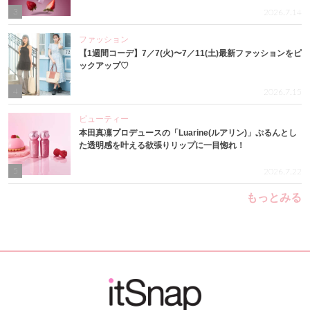
3
2026.7.14
ファッション
【1週間コーデ】7／7(火)〜7／11(土)最新ファッションをピ
ックアップ♡
4
2026.7.15
ビューティー
本田真凜プロデュースの「Luarine(ルアリン)」ぷるんとし
た透明感を叶える欲張りリップに一目惚れ！
5
2026.7.22
もっとみる