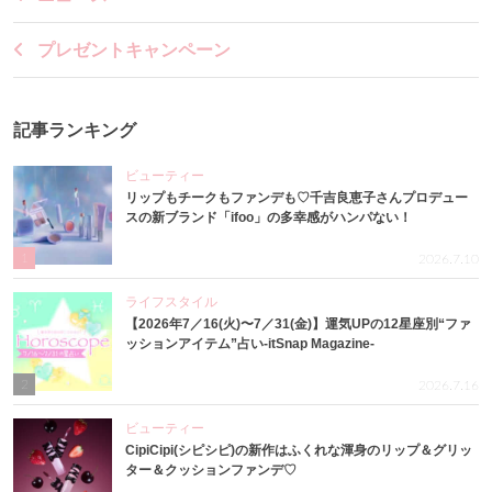
プレゼントキャンペーン
記事ランキング
ビューティー
リップもチークもファンデも♡千吉良恵子さんプロデュー
スの新ブランド「ifoo」の多幸感がハンパない！
1
2026.7.10
ライフスタイル
【2026年7／16(火)〜7／31(金)】運気UPの12星座別“ファ
ッションアイテム”占い-itSnap Magazine-
2
2026.7.16
ビューティー
CipiCipi(シピシピ)の新作はふくれな渾身のリップ＆グリッ
ター＆クッションファンデ♡