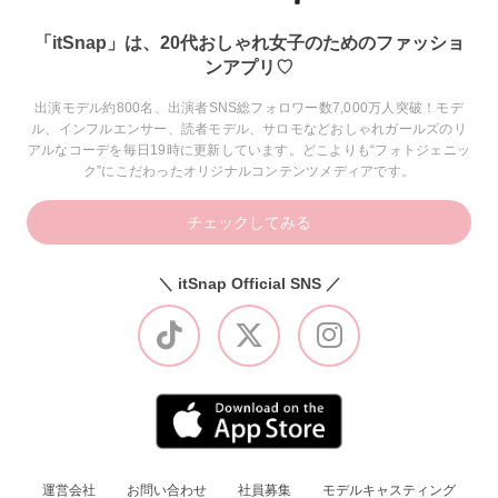
「itSnap」は、20代おしゃれ女子のためのファッショ
ンアプリ♡
出演モデル約800名、出演者SNS総フォロワー数7,000万人突破！モデ
ル、インフルエンサー、読者モデル、サロモなどおしゃれガールズのリ
アルなコーデを毎日19時に更新しています。どこよりも“フォトジェニッ
ク”にこだわったオリジナルコンテンツメディアです。
チェックしてみる
＼ itSnap Official SNS ／
運営会社
お問い合わせ
社員募集
モデルキャスティング