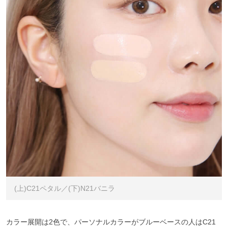
(上)C21ペタル／(下)N21バニラ
カラー展開は2色で、パーソナルカラーがブルーベースの人はC21