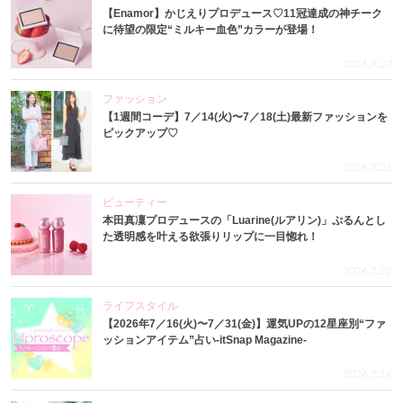
【Enamor】かじえりプロデュース♡11冠達成の神チーク
に待望の限定“ミルキー血色”カラーが登場！
2026.7.27
ファッション
【1週間コーデ】7／14(火)〜7／18(土)最新ファッションを
ピックアップ♡
2026.7.23
ビューティー
本田真凜プロデュースの「Luarine(ルアリン)」ぷるんとし
た透明感を叶える欲張りリップに一目惚れ！
2026.7.22
ライフスタイル
【2026年7／16(火)〜7／31(金)】運気UPの12星座別“ファ
ッションアイテム”占い-itSnap Magazine-
2026.7.16