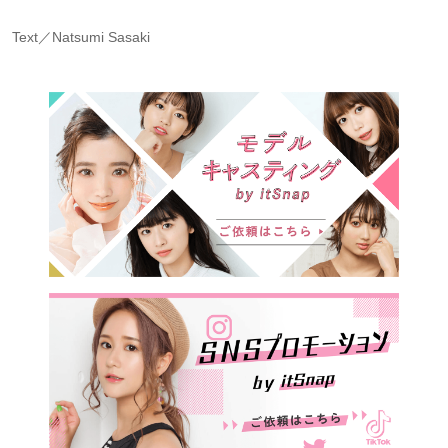
Text／Natsumi Sasaki