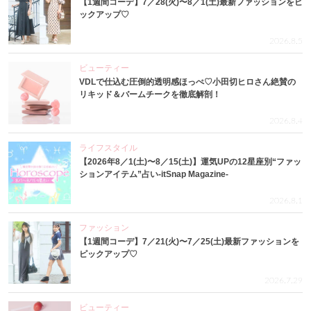
【1週間コーデ】7／28(火)〜8／1(土)最新ファッションをピ
ックアップ♡
2026.8.5
ビューティー
VDLで仕込む圧倒的透明感ほっぺ♡小田切ヒロさん絶賛の
リキッド＆バームチークを徹底解剖！
2026.8.4
ライフスタイル
【2026年8／1(土)〜8／15(土)】運気UPの12星座別“ファッ
ションアイテム”占い-itSnap Magazine-
2026.8.1
ファッション
【1週間コーデ】7／21(火)〜7／25(土)最新ファッションを
ピックアップ♡
2026.7.29
ビューティー