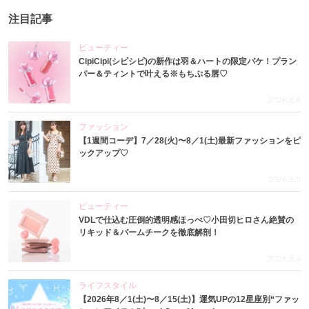
注目記事
ビューティー
CipiCipi(シピシピ)の新作は羽＆ハートの限定パケ！プラン
パー＆ティントで叶える※もちぷる唇♡
2026.8.6
ファッション
【1週間コーデ】7／28(火)〜8／1(土)最新ファッションをピ
ックアップ♡
2026.8.5
ビューティー
VDLで仕込む圧倒的透明感ほっぺ♡小田切ヒロさん絶賛の
リキッド＆バームチークを徹底解剖！
2026.8.4
ライフスタイル
【2026年8／1(土)〜8／15(土)】運気UPの12星座別“ファッ