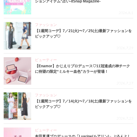
ションアイテム”占い-itSnap Magazine-
2026.8.1
ファッション
【1週間コーデ】7／21(火)〜7／25(土)最新ファッションを
ピックアップ♡
2026.7.29
ビューティー
【Enamor】かじえりプロデュース♡11冠達成の神チーク
に待望の限定“ミルキー血色”カラーが登場！
2026.7.27
ファッション
【1週間コーデ】7／14(火)〜7／18(土)最新ファッションを
ピックアップ♡
2026.7.23
ビューティー
本田真凜プロデュースの「Luarine(ルアリン)」ぷるんとし