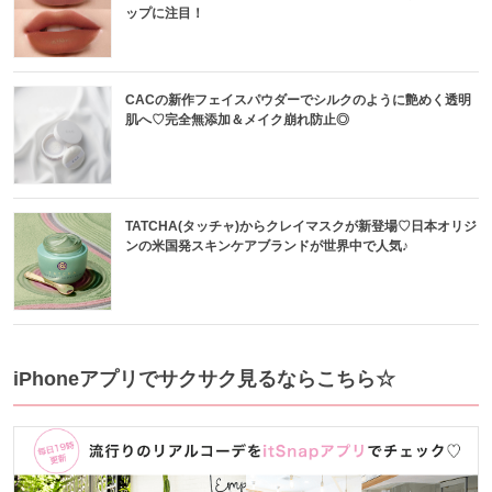
ップに注目！
CACの新作フェイスパウダーでシルクのように艶めく透明
肌へ♡完全無添加＆メイク崩れ防止◎
TATCHA(タッチャ)からクレイマスクが新登場♡日本オリジ
ンの米国発スキンケアブランドが世界中で人気♪
iPhoneアプリでサクサク見るならこちら☆