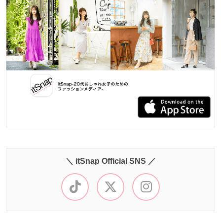
＼ itSnap Official SNS ／