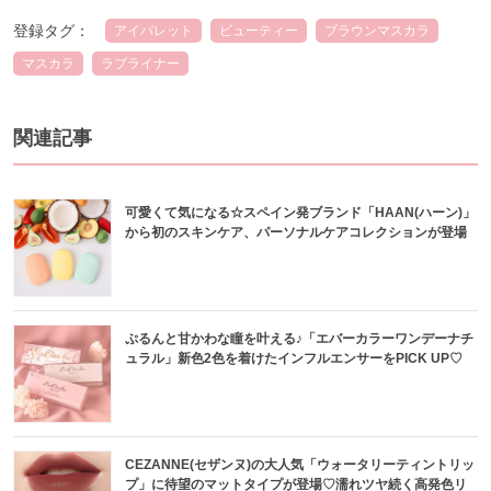
登録タグ：
アイパレット
ビューティー
ブラウンマスカラ
マスカラ
ラブライナー
関連記事
可愛くて気になる☆スペイン発ブランド「HAAN(ハーン)」
から初のスキンケア、パーソナルケアコレクションが登場
ぷるんと甘かわな瞳を叶える♪「エバーカラーワンデーナチ
ュラル」新色2色を着けたインフルエンサーをPICK UP♡
CEZANNE(セザンヌ)の大人気「ウォータリーティントリッ
プ」に待望のマットタイプが登場♡濡れツヤ続く高発色リ