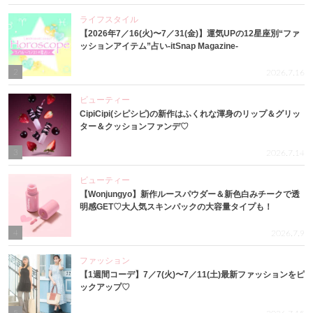
ライフスタイル
【2026年7／16(火)〜7／31(金)】運気UPの12星座別“ファ
ッションアイテム”占い-itSnap Magazine-
2
2026.7.16
ビューティー
CipiCipi(シピシピ)の新作はふくれな渾身のリップ＆グリッ
ター＆クッションファンデ♡
3
2026.7.14
ビューティー
【Wonjungyo】新作ルースパウダー＆新色白みチークで透
明感GET♡大人気スキンパックの大容量タイプも！
4
2026.7.9
ファッション
【1週間コーデ】7／7(火)〜7／11(土)最新ファッションをピ
ックアップ♡
5