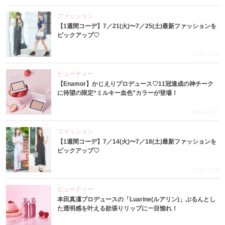
ファッション
【1週間コーデ】7／21(火)〜7／25(土)最新ファッションを
ピックアップ♡
2026.7.29
ビューティー
【Enamor】かじえりプロデュース♡11冠達成の神チーク
に待望の限定“ミルキー血色”カラーが登場！
2026.7.27
ファッション
【1週間コーデ】7／14(火)〜7／18(土)最新ファッションを
ピックアップ♡
2026.7.23
ビューティー
本田真凜プロデュースの「Luarine(ルアリン)」ぷるんとし
た透明感を叶える欲張りリップに一目惚れ！