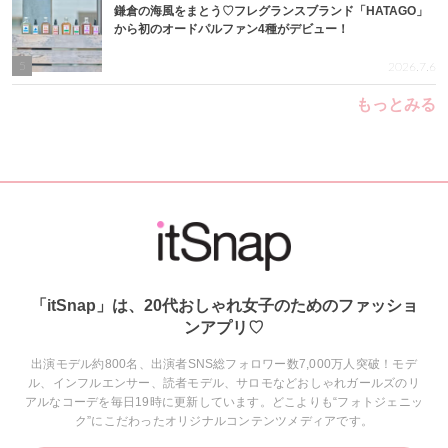
鎌倉の海風をまとう♡フレグランスブランド「HATAGO」
から初のオードパルファン4種がデビュー！
5
2026.7.6
もっとみる
「itSnap」は、20代おしゃれ女子のためのファッショ
ンアプリ♡
出演モデル約800名、出演者SNS総フォロワー数7,000万人突破！モデ
ル、インフルエンサー、読者モデル、サロモなどおしゃれガールズのリ
アルなコーデを毎日19時に更新しています。どこよりも“フォトジェニッ
ク”にこだわったオリジナルコンテンツメディアです。