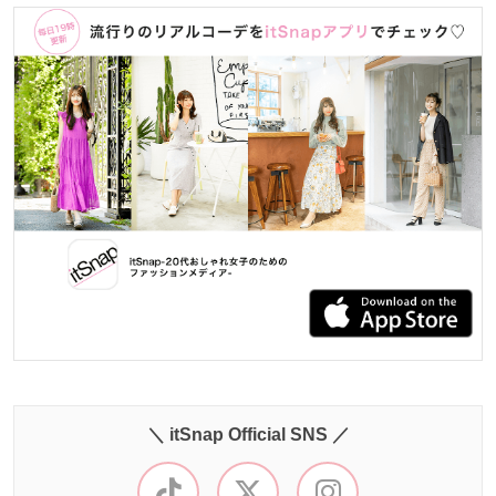
＼ itSnap Official SNS ／