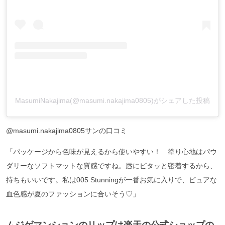
MasumiNakajima(@masumi.nakajima0805)がシェアした投稿
@masumi.nakajima0805サンの口コミ
「パッケージから色味が見えるから使いやすい！ 塗り心地はパウ
ダリーなソフトマットな質感ですね。唇にピタッと密着するから、
持ちもいいです。私は005 Stunningが一番お気に入りで、ピュアな
血色感が夏のファッションに合いそう♡」