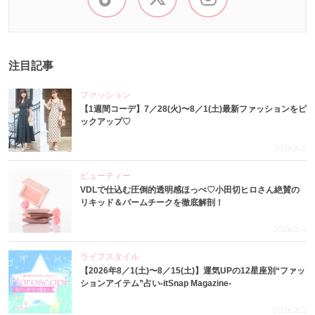
注目記事
ファッション
【1週間コーデ】7／28(火)〜8／1(土)最新ファッションをピ
ックアップ♡
2026.8.5
ビューティー
VDLで仕込む圧倒的透明感ほっぺ♡小田切ヒロさん絶賛の
リキッド＆バームチークを徹底解剖！
2026.8.4
ライフスタイル
【2026年8／1(土)〜8／15(土)】運気UPの12星座別“ファッ
ションアイテム”占い-itSnap Magazine-
2026.8.1