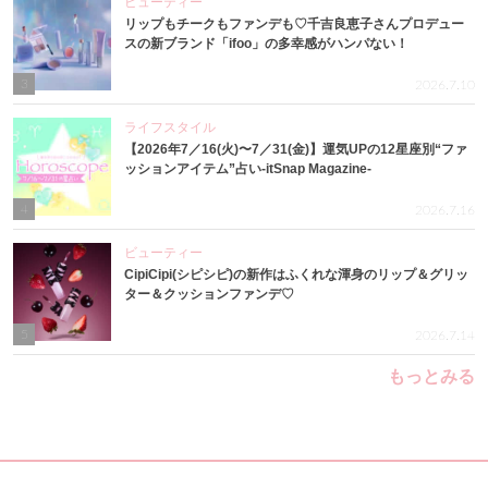
ビューティー
リップもチークもファンデも♡千吉良恵子さんプロデュー
スの新ブランド「ifoo」の多幸感がハンパない！
3
2026.7.10
ライフスタイル
【2026年7／16(火)〜7／31(金)】運気UPの12星座別“ファ
ッションアイテム”占い-itSnap Magazine-
4
2026.7.16
ビューティー
CipiCipi(シピシピ)の新作はふくれな渾身のリップ＆グリッ
ター＆クッションファンデ♡
5
2026.7.14
もっとみる