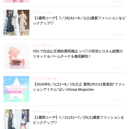
2026.8.6
ファッション
【1週間コーデ】7／28(火)〜8／1(土)最新ファッションをピ
ックアップ♡
2026.8.5
ビューティー
VDLで仕込む圧倒的透明感ほっぺ♡小田切ヒロさん絶賛の
リキッド＆バームチークを徹底解剖！
2026.8.4
ライフスタイル
【2026年8／1(土)〜8／15(土)】運気UPの12星座別“ファッ
ションアイテム”占い-itSnap Magazine-
2026.8.1
ファッション
【1週間コーデ】7／21(火)〜7／25(土)最新ファッションを
ピックアップ♡