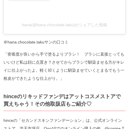
hana(@hana.chocolate.taku)がシェアした投稿
＠hana.chocolate.takuサンの口コミ
「密着度が良いから手で塗るよりブラシ！ ブラシに直接とっても
いいけど私は顔に点置き？させてからブラシで馴染ませる方がキレ
イに仕上がったよ。軽く叩くように馴染ませていくとまるでもう一
枚皮ができたような仕上がり。」
hinceのリキッドファンデはアットコスメストアで
買えちゃう！その他取扱店もご紹介♡
hinceの「セカンドスキンファンデーション」は、公式オンライン
ストア、楽天市場店、Qoo10でのオンライン購入の他、@cosme T