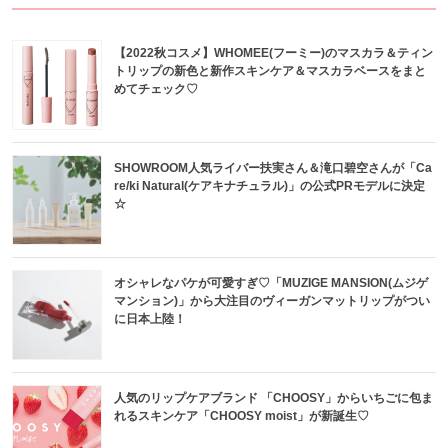
【2022秋コスメ】WHOMEE(フーミー)のマスカラ＆ティン
トリップの新色と新作スキンケア＆マスカラベースをまと
めてチェック♡
SHOWROOM人気ライバー扶実さん＆滝口碧空さんが「Ca
re/ki Natural(ケアキナチュラル)」の公式PRモデルに決定
☆
オシャレなパケが可愛すぎ♡「MUZIGE MANSION(ムジゲ
マンション)」から大注目のヴィーガンマットリップがつい
に日本上陸！
人気のリップケアブランド 「CHOOSY」からいちごに包ま
れるスキンケア「CHOOSY moist」が新誕生♡