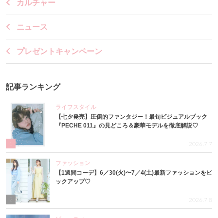
カルチャー
ニュース
プレゼントキャンペーン
記事ランキング
ライフスタイル
【七夕発売】圧倒的ファンタジー！最旬ビジュアルブック
『PECHE 011』の見どころ＆豪華モデルを徹底解説♡
1
2026.7.7
ファッション
【1週間コーデ】6／30(火)〜7／4(土)最新ファッションをピ
ックアップ♡
2
2026.7.8