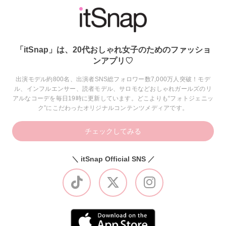
「itSnap」は、20代おしゃれ女子のためのファッショ
ンアプリ♡
出演モデル約800名、出演者SNS総フォロワー数7,000万人突破！モデ
ル、インフルエンサー、読者モデル、サロモなどおしゃれガールズのリ
アルなコーデを毎日19時に更新しています。どこよりも“フォトジェニッ
ク”にこだわったオリジナルコンテンツメディアです。
チェックしてみる
＼ itSnap Official SNS ／