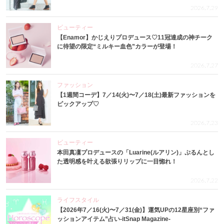
2026.7.29
ビューティー
【Enamor】かじえりプロデュース♡11冠達成の神チーク
に待望の限定“ミルキー血色”カラーが登場！
2026.7.27
ファッション
【1週間コーデ】7／14(火)〜7／18(土)最新ファッションを
ピックアップ♡
2026.7.23
ビューティー
本田真凜プロデュースの「Luarine(ルアリン)」ぷるんとし
た透明感を叶える欲張りリップに一目惚れ！
2026.7.22
ライフスタイル
【2026年7／16(火)〜7／31(金)】運気UPの12星座別“ファ
ッションアイテム”占い-itSnap Magazine-