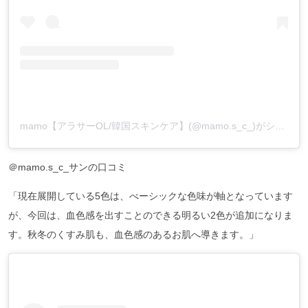
mamo【アラサーOL/韓国スキンケア】(@mamo.s_c_)がシェアした投稿
＠mamo.s_c_サンの口コミ
「現在展開している5色は、べーシックな色味が軸となっています
が、今回は、血色感を出すことのできる明るい2色が追加になりま
す。秋冬のくすみ肌も、血色感のあるお肌へ導きます。」