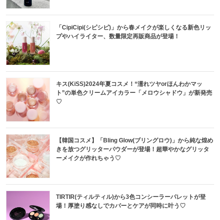
「CipiCipi(シピシピ)」から春メイクが楽しくなる新色リッ
プやハイライター、数量限定再販商品が登場！
キス(KiSS)2024年夏コスメ！“濡れツヤorほんわかマッ
ト”の単色クリームアイカラー「メロウシャドウ」が新発売
♡
【韓国コスメ】「Bling Glow(ブリングロウ)」から純な煌め
きを放つグリッターパウダーが登場！超華やかなグリッタ
ーメイクが作れちゃう♡
TIRTIR(ティルティル)から3色コンシーラーパレットが登
場！厚塗り感なしでカバーとケアが同時に叶う♡