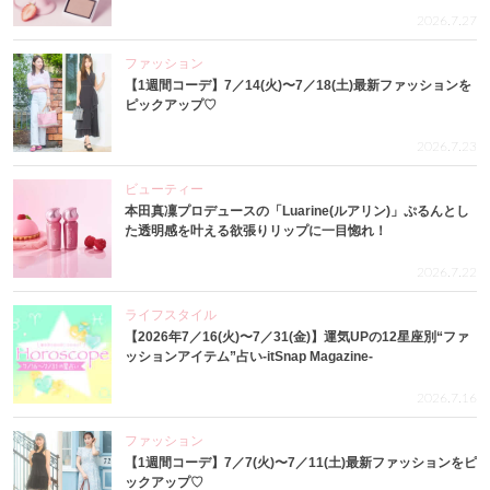
2026.7.27
ファッション
【1週間コーデ】7／14(火)〜7／18(土)最新ファッションを
ピックアップ♡
2026.7.23
ビューティー
本田真凜プロデュースの「Luarine(ルアリン)」ぷるんとし
た透明感を叶える欲張りリップに一目惚れ！
2026.7.22
ライフスタイル
【2026年7／16(火)〜7／31(金)】運気UPの12星座別“ファ
ッションアイテム”占い-itSnap Magazine-
2026.7.16
ファッション
【1週間コーデ】7／7(火)〜7／11(土)最新ファッションをピ
ックアップ♡