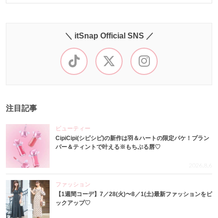
＼ itSnap Official SNS ／
注目記事
ビューティー
CipiCipi(シピシピ)の新作は羽＆ハートの限定パケ！プラン
パー＆ティントで叶える※もちぷる唇♡
2026.8.6
ファッション
【1週間コーデ】7／28(火)〜8／1(土)最新ファッションをピ
ックアップ♡