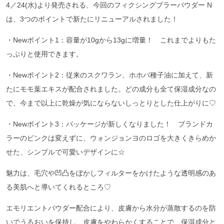
4／24(水)より発売される、今回のフィクシングブラーパウダー N
は、3つのポイントで新たにリニューアルされました！
・Newポイント1：容量が10gから13gに増量！ これまでよりもた
っぷりと使用できます。
・Newポイント2：従来のスクワラン、ホホバ種子油に加えて、新
たにモモ葉エキスが配合されました。どの成分も全て保湿成分なの
で、今まで以上に乾燥が気にならないしっとりとした仕上がりに♡
・Newポイント3：パッケージが新しくなりました！ ブランドカ
ラーのピンクは変えずに、ウォンジョンヨのロゴを大きくきらめか
せた、シンプルで可愛いデザインに☆
魅力は、毛穴や凹凸をぼかしフィルターをかけたような透明感のあ
る美肌へと導いてくれるところ♡
エモリエントパウダー配合により、皮膚から水分が蒸散するのを防
いでうるおいを保持し、皮膚をやわらかくすることで、保湿成分と