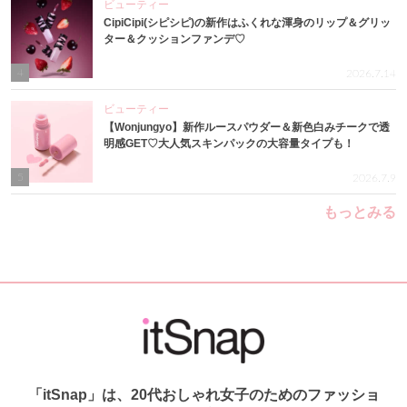
ビューティー
CipiCipi(シピシピ)の新作はふくれな渾身のリップ＆グリッ
ター＆クッションファンデ♡
4
2026.7.14
ビューティー
【Wonjungyo】新作ルースパウダー＆新色白みチークで透
明感GET♡大人気スキンパックの大容量タイプも！
5
2026.7.9
もっとみる
「itSnap」は、20代おしゃれ女子のためのファッショ