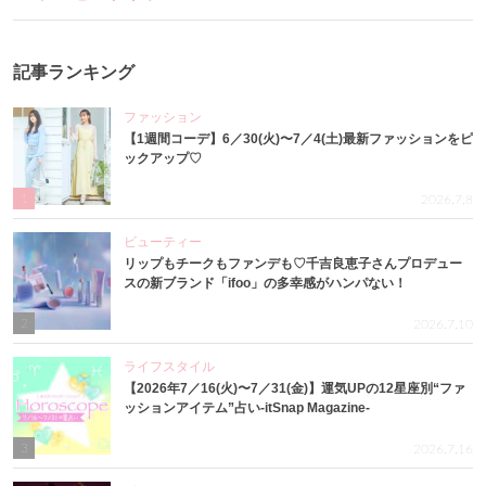
記事ランキング
ファッション
【1週間コーデ】6／30(火)〜7／4(土)最新ファッションをピ
ックアップ♡
1
2026.7.8
ビューティー
リップもチークもファンデも♡千吉良恵子さんプロデュー
スの新ブランド「ifoo」の多幸感がハンパない！
2
2026.7.10
ライフスタイル
【2026年7／16(火)〜7／31(金)】運気UPの12星座別“ファ
ッションアイテム”占い-itSnap Magazine-
3
2026.7.16