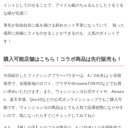
イントとしてのせることで、アイドル級のちゅるんとしたうるうる
な瞳が完成♡
筆先が自由自在に線を描ける斜めカット平筆になっていて、 狙った
場所に的確にラメをのせることができるのも、人気のポイントで
す！
購入可能店舗はこちら！コラボ商品は先行販売も！
今回紹介したフィクシングブラーパウダーは、4／24(水)より全国
発売で、全国各地のロフト、プラザや＠cosmeTOKYOなどでお買
い求めいただけます。また、ウォンジョンヨ公式サイトや、Amazo
n、楽天市場、Qoo10などの公式オンラインショップでもご購入可
能です。ウォンジョンヨの商品はとても人気で品薄状態になりやす
いので、気になったらすぐにチェックしてみてね☆
また、【推しの子】とのコラボ商品は、4／10(水)より全国販売で