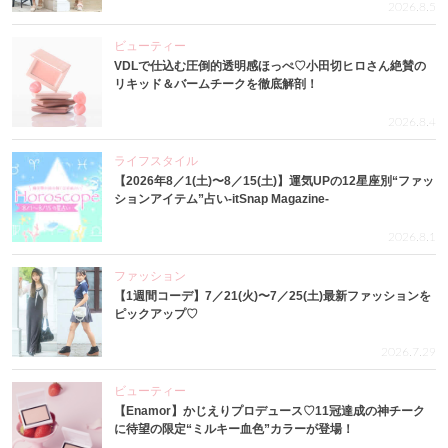
2026.8.5
ビューティー
VDLで仕込む圧倒的透明感ほっぺ♡小田切ヒロさん絶賛の
リキッド＆バームチークを徹底解剖！
2026.8.4
ライフスタイル
【2026年8／1(土)〜8／15(土)】運気UPの12星座別“ファッ
ションアイテム”占い-itSnap Magazine-
2026.8.1
ファッション
【1週間コーデ】7／21(火)〜7／25(土)最新ファッションを
ピックアップ♡
2026.7.29
ビューティー
【Enamor】かじえりプロデュース♡11冠達成の神チーク
に待望の限定“ミルキー血色”カラーが登場！