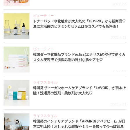
2022.7.6
ビューティー
トナーパッドや化粧水が大人気の「COSRX」から新商品♡
夏に大活躍のビタミンCセラムは＠コスメでも高評価！
2022.6.11
ビューティー
韓国ダーマ化粧品ブランドecliss(エクリス)の混ぜて使うカ
スタム美容液で肌悩み別の特別な肌ケアを♡
2022.6.9
ライフスタイル
韓国発ヴィーガンホームケアブランド「LAVOIR」が日本上
陸！洗濯用の洗剤・柔軟剤が大人気♡
2022.4.11
ライフスタイル
韓国発のインテリアブランド「APAIRB(アペアビー)」が日
本に初上陸！おしゃれな雑貨やミラーを飾って今っぽ部屋