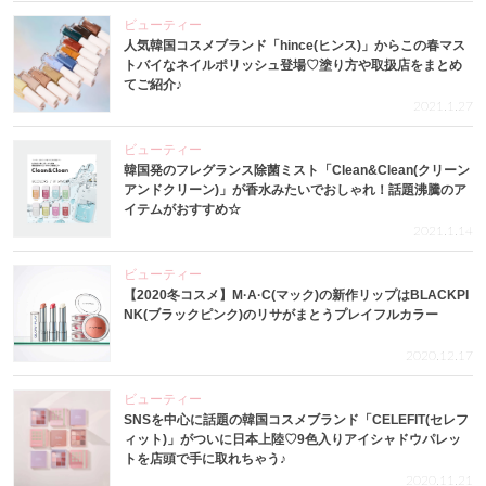
ビューティー
人気韓国コスメブランド「hince(ヒンス)」からこの春マス
トバイなネイルポリッシュ登場♡塗り方や取扱店をまとめ
てご紹介♪
2021.1.27
ビューティー
韓国発のフレグランス除菌ミスト「Clean&Clean(クリーン
アンドクリーン)」が香水みたいでおしゃれ！話題沸騰のア
イテムがおすすめ☆
2021.1.14
ビューティー
【2020冬コスメ】M·A·C(マック)の新作リップはBLACKPI
NK(ブラックピンク)のリサがまとうプレイフルカラー
2020.12.17
ビューティー
SNSを中心に話題の韓国コスメブランド「CELEFIT(セレフ
ィット)」がついに日本上陸♡9色入りアイシャドウパレッ
トを店頭で手に取れちゃう♪
2020.11.21