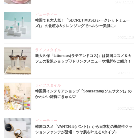
2020.10.10
ビューティー
韓国でも大人気！「SECRET MUSE(シークレットミュー
ズ)」 の化粧水&クレンジングでヘルシー美肌に♪
2020.10.8
ライフスタイル
新大久保「lattencos(ラテアンドコス)」は韓国コスメ＆カ
フェの贅沢ショップ♡ドリンクメニューや場所をご紹介！
2020.10.3
ライフスタイル
韓国風インテリアショップ「Somsatang(ソムサタン)」の
かわいい雑貨にきゅん♡
2020.9.25
ビューティー
韓国コスメ「VANT36.5(バント)」から日本初の機能性クッ
ションファンデが登場！ツヤ肌を叶える4タイプ♪