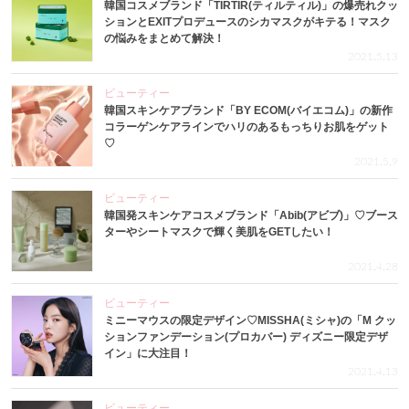
韓国コスメブランド「TIRTIR(ティルティル)」の爆売れクッ
ションとEXITプロデュースのシカマスクがキテる！マスク
の悩みをまとめて解決！
2021.5.13
ビューティー
韓国スキンケアブランド「BY ECOM(バイエコム)」の新作
コラーゲンケアラインでハリのあるもっちりお肌をゲット
♡
2021.5.9
ビューティー
韓国発スキンケアコスメブランド「Abib(アビブ)」♡ブース
ターやシートマスクで輝く美肌をGETしたい！
2021.4.28
ビューティー
ミニーマウスの限定デザイン♡MISSHA(ミシャ)の「M クッ
ションファンデーション(プロカバー) ディズニー限定デザ
イン」に大注目！
2021.4.13
ビューティー