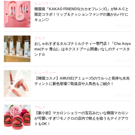
ビューティー
韓国発「KAKAO FRIENDS(カカオフレンズ)」がM·A·Cと
限定コラボ！リップ＆クッションファンデの激かわパケに
キュン♡
2021.3.13
グルメ
おしゃれすぎるタルゴナミルクティー専門店！「Cha Aoya
ma(チャ 青山)」はネクストブーム間違いなしのティースタ
ンド☆
2021.3.10
ビューティー
【韓国コスメ】AMUSE(アミューズ)のウルっと長持ち水光
ティントに新色登場♡取扱店や人気色もご紹介！
2021.2.19
グルメ
【新小岩】マカロンシェリーの宝石みたいな韓国マカロン
が可愛いすぎ♡モノクロの店内で映えを狙うもテイクアウ
トもOK！
2021.2.12