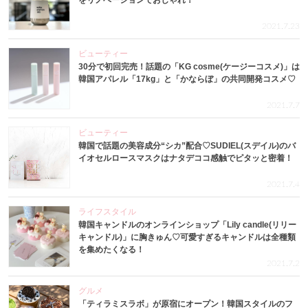
をリノベーションでおしゃれ！
2021.7.23
ビューティー
30分で初回完売！話題の「KG cosme(ケージーコスメ)」は
韓国アパレル「17kg」と「かならぼ」の共同開発コスメ♡
2021.7.7
ビューティー
韓国で話題の美容成分“シカ”配合♡SUDIEL(スデイル)のバ
イオセルロースマスクはナタデココ感触でピタッと密着！
2021.7.4
ライフスタイル
韓国キャンドルのオンラインショップ「Lily candle(リリー
キャンドル)」に胸きゅん♡可愛すぎるキャンドルは全種類
を集めたくなる！
2021.7.2
グルメ
「ティラミスラボ」が原宿にオープン！韓国スタイルのフ