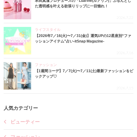
本田真凜プロデュースの「Luarine(ルアリン)」ぷるんとし
た透明感を叶える欲張りリップに一目惚れ！
2026.7.22
ライフスタイル
【2026年7／16(火)〜7／31(金)】運気UPの12星座別“ファ
ッションアイテム”占い-itSnap Magazine-
2026.7.16
ファッション
【1週間コーデ】7／7(火)〜7／11(土)最新ファッションをピ
ックアップ♡
2026.7.15
人気カテゴリー
ビューティー