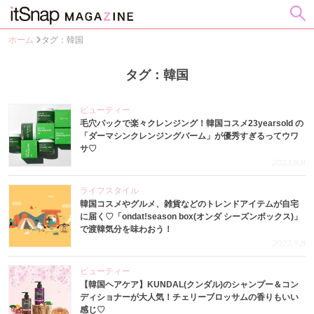
ホーム
タグ：韓国
タグ：韓国
ビューティー
毛穴パックで楽々クレンジング！韓国コスメ23yearsold の
「ダーマシンクレンジングバーム」が優秀すぎるってウワ
サ♡
2023.8.8
ライフスタイル
韓国コスメやグルメ、雑貨などのトレンドアイテムが自宅
に届く♡「ondat!season box(オンダ シーズンボックス)」
で渡韓気分を味わおう！
2022.9.8
ビューティー
【韓国ヘアケア】KUNDAL(クンダル)のシャンプー＆コン
ディショナーが大人気！チェリーブロッサムの香りもいい
感じ♡