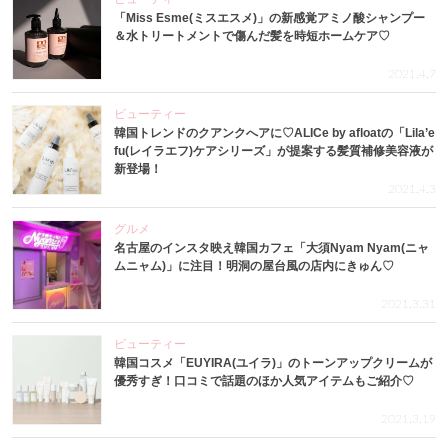
「Miss Esme(ミスエスメ)」の新感覚アミノ酸シャンプー
＆水トリートメントで傷んだ髪を時短ホームケア♡
2021.4.7
ビューティー
韓国トレンドのクアンクへアに♡ALICe by afloatの「Lila’e
fu(レイラエフ)ケアシリーズ」が提案する髪質補修美容液が
新登場！
2021.4.3
グルメ
名古屋のインスタ映え韓国カフェ「大須Nyam Nyam(ニャ
ムニャム)」に注目！明洞の屋台風の店内にきゅん♡
2021.3.31
ビューティー
韓国コスメ「EUYIRA(ユイラ)」のトーンアップクリームが
優秀すぎ！口コミで話題のほか人気アイテムもご紹介♡
2021.3.19