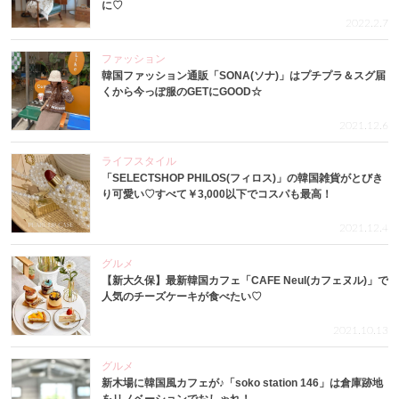
に♡
2022.2.7
ファッション
韓国ファッション通販「SONA(ソナ)」はプチプラ＆スグ届
くから今っぽ服のGETにGOOD☆
2021.12.6
ライフスタイル
「SELECTSHOP PHILOS(フィロス)」の韓国雑貨がとびき
り可愛い♡すべて￥3,000以下でコスパも最高！
2021.12.4
グルメ
【新大久保】最新韓国カフェ「CAFE Neul(カフェヌル)」で
人気のチーズケーキが食べたい♡
2021.10.13
グルメ
新木場に韓国風カフェが♪「soko station 146」は倉庫跡地