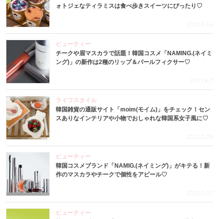
ォトジェなティラミスは食べ歩きスイーツにぴったり♡
2021.6.14
ビューティー
チークや眉マスカラで話題！韓国コスメ「NAMING.(ネイミ
ング)」の新作は2種のリップ＆パールフィクサー♡
2021.6.7
ライフスタイル
韓国雑貨の通販サイト「moim(モイム)」をチェック！セン
スありなインテリアや小物でおしゃれな韓国系女子風に♡
2021.5.29
ビューティー
韓国コスメブランド「NAMIG.(ネイミング)」がキテる！新
作のマスカラやチークで個性をアピール♡
2021.5.27
ビューティー