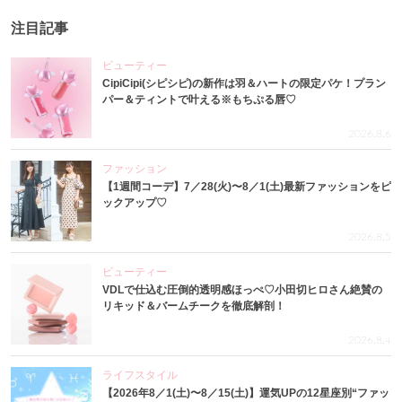
注目記事
ビューティー
CipiCipi(シピシピ)の新作は羽＆ハートの限定パケ！プラン
パー＆ティントで叶える※もちぷる唇♡
2026.8.6
ファッション
【1週間コーデ】7／28(火)〜8／1(土)最新ファッションをピ
ックアップ♡
2026.8.5
ビューティー
VDLで仕込む圧倒的透明感ほっぺ♡小田切ヒロさん絶賛の
リキッド＆バームチークを徹底解剖！
2026.8.4
ライフスタイル
【2026年8／1(土)〜8／15(土)】運気UPの12星座別“ファッ