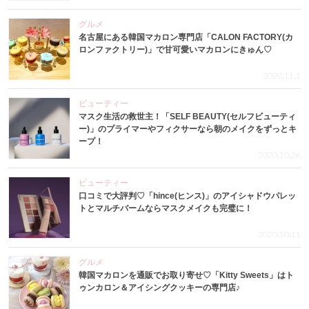
グルメ
名古屋にある韓国マカロン専門店「CALON FACTORY(カ
ロンファクトリー)」で甘可愛いマカロンにきゅん♡
2020.11.1
ビューティー
マスク生活の救世主！「SELF BEAUTY(セルフビューティ
ー)」のプライマーやフィクサーなら朝のメイクをずっとキ
ープ！
2020.10.26
ビューティー
口コミで大評判♡「hince(ヒンス)」のアイシャドウパレッ
トとマルチバームならマスクメイクも完璧に！
2020.10.11
グルメ
韓国マカロンを通販でお取り寄せ♡「Kitty Sweets」はト
ゥンカロン＆アイシングクッキーの専門店♪