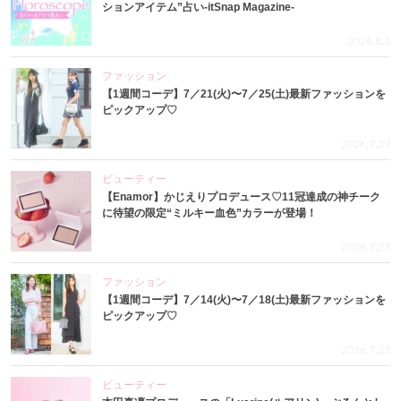
ションアイテム”占い-itSnap Magazine-
2026.8.1
ファッション
【1週間コーデ】7／21(火)〜7／25(土)最新ファッションを
ピックアップ♡
2026.7.29
ビューティー
【Enamor】かじえりプロデュース♡11冠達成の神チーク
に待望の限定“ミルキー血色”カラーが登場！
2026.7.27
ファッション
【1週間コーデ】7／14(火)〜7／18(土)最新ファッションを
ピックアップ♡
2026.7.23
ビューティー