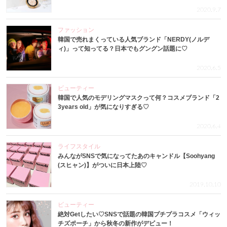
2020.9.7
ファッション
韓国で売れまくっている人気ブランド「NERDY(ノルデ
ィ)」って知ってる？日本でもグングン話題に♡
2020.6.5
ビューティー
韓国で人気のモデリングマスクって何？コスメブランド「2
3years old」が気になりすぎる♡
2020.6.4
ライフスタイル
みんながSNSで気になってたあのキャンドル【Soohyang
(スヒャン)】がついに日本上陸♡
2019.10.10
ビューティー
絶対Getしたい♡SNSで話題の韓国プチプラコスメ「ウィッ
チズポーチ」から秋冬の新作がデビュー！