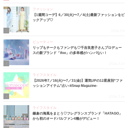
ファッション
【1週間コーデ】6／30(火)〜7／4(土)最新ファッションをピ
ックアップ♡
2
2026.7.8
ビューティー
リップもチークもファンデも♡千吉良恵子さんプロデュー
スの新ブランド「ifoo」の多幸感がハンパない！
3
2026.7.10
ライフスタイル
【2026年7／16(火)〜7／31(金)】運気UPの12星座別“ファ
ッションアイテム”占い-itSnap Magazine-
4
2026.7.16
ライフスタイル
鎌倉の海風をまとう♡フレグランスブランド「HATAGO」
から初のオードパルファン4種がデビュー！