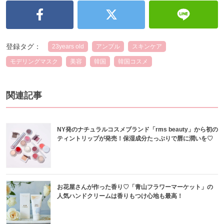
登録タグ：
23years old
アンプル
スキンケア
モデリングマスク
美容
韓国
韓国コスメ
関連記事
NY発のナチュラルコスメブランド「rms beauty」から初の
ティントリップが発売！保湿成分たっぷりで唇に潤いを♡
お花屋さんが作った香り♡「青山フラワーマーケット」の
人気ハンドクリームは香りもつけ心地も最高！