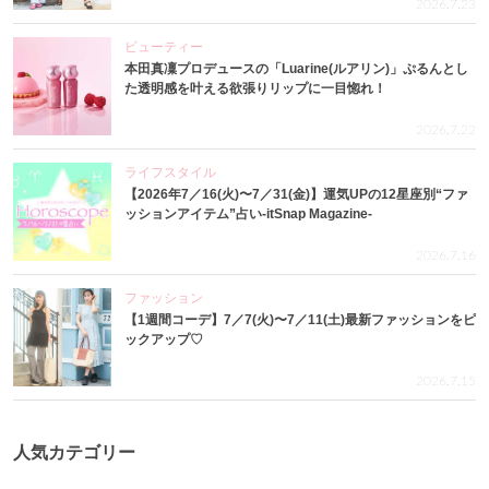
2026.7.23
ビューティー
本田真凜プロデュースの「Luarine(ルアリン)」ぷるんとし
た透明感を叶える欲張りリップに一目惚れ！
2026.7.22
ライフスタイル
【2026年7／16(火)〜7／31(金)】運気UPの12星座別“ファ
ッションアイテム”占い-itSnap Magazine-
2026.7.16
ファッション
【1週間コーデ】7／7(火)〜7／11(土)最新ファッションをピ
ックアップ♡
2026.7.15
人気カテゴリー