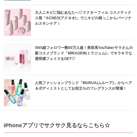
大人ニキビに悩むあなたへ♡ドクターフィル コスメティク
ス発「ACNEO(アクネオ)」でニキビの根っこからパーソナ
ルスキンケア！
SNS総フォロワー数60万人超！美容系YouTuberサラさんの
新コスメブランド「MIRAGEM(ミラジェム)」でキラキラな
透明感フェイスをGET♡
人気ファッションブランド「MURUA(ムルーア)」からヘア
＆ボディミストとしてお役立ちのフレグランスが登場！
iPhoneアプリでサクサク見るならこちら☆