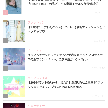
『PECHE 011』の見どころ＆豪華モデルを徹底解説♡
1
2026.7.7
ファッション
【1週間コーデ】6／30(火)〜7／4(土)最新ファッションをピ
ックアップ♡
2
2026.7.8
ビューティー
リップもチークもファンデも♡千吉良恵子さんプロデュー
スの新ブランド「ifoo」の多幸感がハンパない！
3
2026.7.10
ライフスタイル
【2026年7／16(火)〜7／31(金)】運気UPの12星座別“ファ
ッションアイテム”占い-itSnap Magazine-
4
2026.7.16
ビューティー