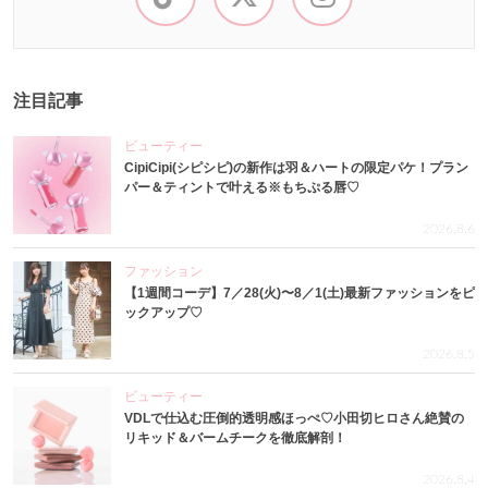
注目記事
ビューティー
CipiCipi(シピシピ)の新作は羽＆ハートの限定パケ！プラン
パー＆ティントで叶える※もちぷる唇♡
2026.8.6
ファッション
【1週間コーデ】7／28(火)〜8／1(土)最新ファッションをピ
ックアップ♡
2026.8.5
ビューティー
VDLで仕込む圧倒的透明感ほっぺ♡小田切ヒロさん絶賛の
リキッド＆バームチークを徹底解剖！
2026.8.4