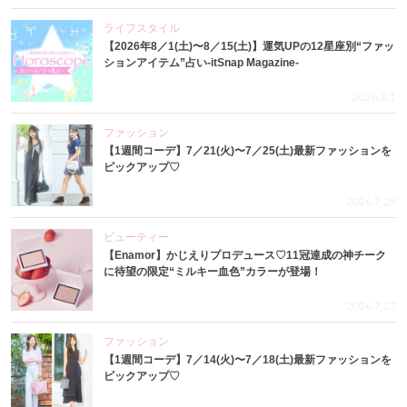
ライフスタイル
【2026年8／1(土)〜8／15(土)】運気UPの12星座別“ファッ
ションアイテム”占い-itSnap Magazine-
2026.8.1
ファッション
【1週間コーデ】7／21(火)〜7／25(土)最新ファッションを
ピックアップ♡
2026.7.29
ビューティー
【Enamor】かじえりプロデュース♡11冠達成の神チーク
に待望の限定“ミルキー血色”カラーが登場！
2026.7.27
ファッション
【1週間コーデ】7／14(火)〜7／18(土)最新ファッションを
ピックアップ♡