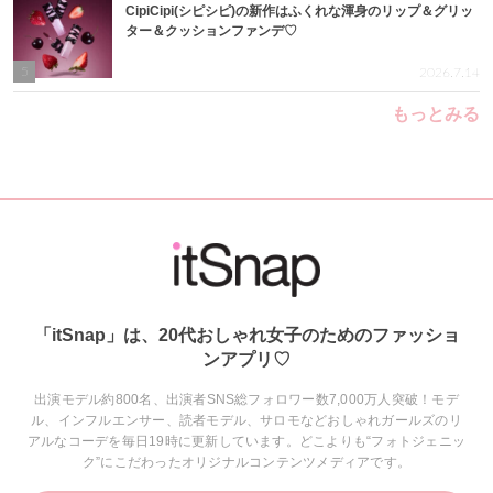
CipiCipi(シピシピ)の新作はふくれな渾身のリップ＆グリッ
ター＆クッションファンデ♡
5
2026.7.14
もっとみる
「itSnap」は、20代おしゃれ女子のためのファッショ
ンアプリ♡
出演モデル約800名、出演者SNS総フォロワー数7,000万人突破！モデ
ル、インフルエンサー、読者モデル、サロモなどおしゃれガールズのリ
アルなコーデを毎日19時に更新しています。どこよりも“フォトジェニッ
ク”にこだわったオリジナルコンテンツメディアです。