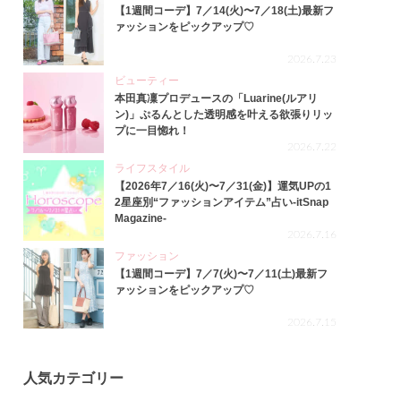
【1週間コーデ】7／14(火)〜7／18(土)最新フ
ァッションをピックアップ♡
2026.7.23
ビューティー
本田真凜プロデュースの「Luarine(ルアリ
ン)」ぷるんとした透明感を叶える欲張りリッ
プに一目惚れ！
2026.7.22
ライフスタイル
【2026年7／16(火)〜7／31(金)】運気UPの1
2星座別“ファッションアイテム”占い-itSnap
Magazine-
2026.7.16
ファッション
【1週間コーデ】7／7(火)〜7／11(土)最新フ
ァッションをピックアップ♡
2026.7.15
人気カテゴリー