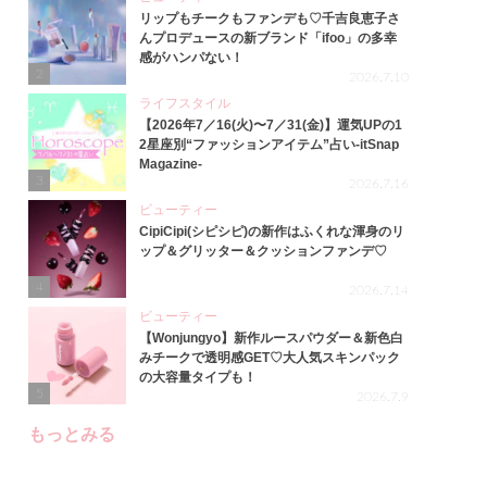
リップもチークもファンデも♡千吉良恵子さ
んプロデュースの新ブランド「ifoo」の多幸
感がハンパない！
2
2026.7.10
ライフスタイル
【2026年7／16(火)〜7／31(金)】運気UPの1
2星座別“ファッションアイテム”占い-itSnap
Magazine-
3
2026.7.16
ビューティー
CipiCipi(シピシピ)の新作はふくれな渾身のリ
ップ＆グリッター＆クッションファンデ♡
4
2026.7.14
ビューティー
【Wonjungyo】新作ルースパウダー＆新色白
みチークで透明感GET♡大人気スキンパック
の大容量タイプも！
5
2026.7.9
もっとみる