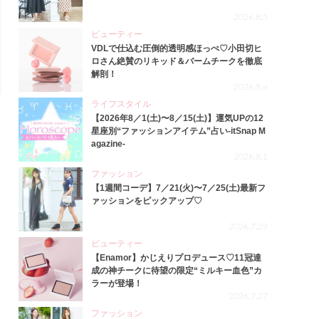
2026.8.5
ビューティー
VDLで仕込む圧倒的透明感ほっぺ♡小田切ヒ
ロさん絶賛のリキッド＆バームチークを徹底
解剖！
2026.8.4
ライフスタイル
【2026年8／1(土)〜8／15(土)】運気UPの12
星座別“ファッションアイテム”占い-itSnap M
agazine-
2026.8.1
ファッション
【1週間コーデ】7／21(火)〜7／25(土)最新フ
ァッションをピックアップ♡
2026.7.29
ビューティー
【Enamor】かじえりプロデュース♡11冠達
成の神チークに待望の限定“ミルキー血色”カ
ラーが登場！
2026.7.27
ファッション