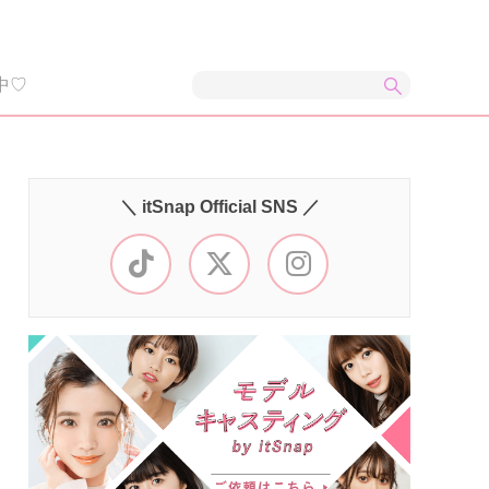
中♡
＼ itSnap Official SNS ／