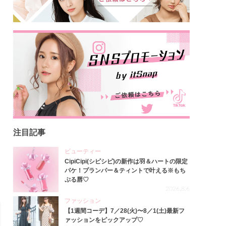
注目記事
ビューティー
CipiCipi(シピシピ)の新作は羽＆ハートの限定
パケ！プランパー＆ティントで叶える※もち
ぷる唇♡
2026.8.6
ファッション
【1週間コーデ】7／28(火)〜8／1(土)最新フ
ァッションをピックアップ♡