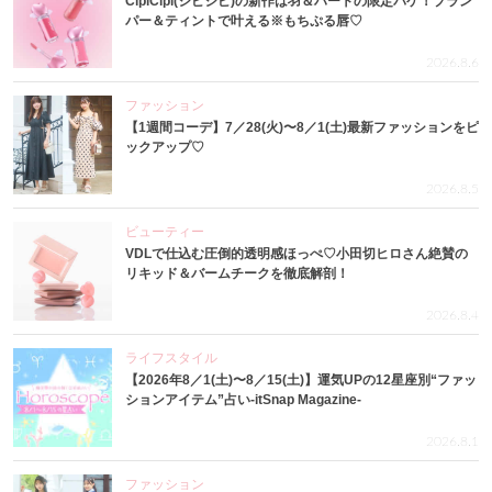
CipiCipi(シピシピ)の新作は羽＆ハートの限定パケ！プラン
パー＆ティントで叶える※もちぷる唇♡
2026.8.6
ファッション
【1週間コーデ】7／28(火)〜8／1(土)最新ファッションをピ
ックアップ♡
2026.8.5
ビューティー
VDLで仕込む圧倒的透明感ほっぺ♡小田切ヒロさん絶賛の
リキッド＆バームチークを徹底解剖！
2026.8.4
ライフスタイル
【2026年8／1(土)〜8／15(土)】運気UPの12星座別“ファッ
ションアイテム”占い-itSnap Magazine-
2026.8.1
ファッション