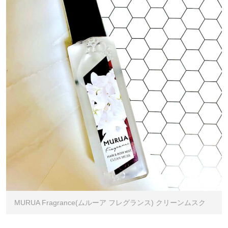
MURUA Fragrance(ムルーア フレグランス) クリーンムスク