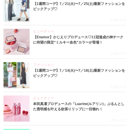
【1週間コーデ】7／21(火)〜7／25(土)最新ファッションを
ピックアップ♡
2026.7.29
ビューティー
【Enamor】かじえりプロデュース♡11冠達成の神チーク
に待望の限定“ミルキー血色”カラーが登場！
2026.7.27
ファッション
【1週間コーデ】7／14(火)〜7／18(土)最新ファッションを
ピックアップ♡
2026.7.23
ビューティー
本田真凜プロデュースの「Luarine(ルアリン)」ぷるんとし
た透明感を叶える欲張りリップに一目惚れ！
2026.7.22