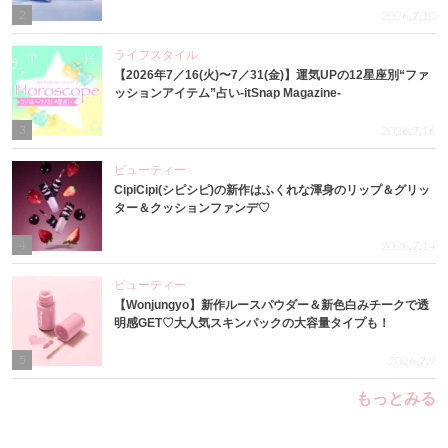
2
2026.7.10
ライフスタイル
【2026年7／16(火)〜7／31(金)】運気UPの12星座別“ファ
ッションアイテム”占い-itSnap Magazine-
3
2026.7.16
ビューティー
CipiCipi(シピシピ)の新作はふくれな渾身のリップ＆グリッ
ター＆クッションファンデ♡
4
2026.7.14
ビューティー
【Wonjungyo】新作ルースパウダー＆新色白みチークで透
明感GET♡大人気スキンパックの大容量タイプも！
5
2026.7.9
もっとみる