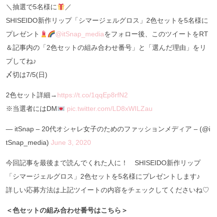
＼抽選で5名様に
／
SHISEIDO新作リップ「シマージェルグロス」2色セットを5名様に
プレゼント
@itSnap_media
をフォロー後、このツイートをRT
＆記事内の「2色セットの組み合わせ番号」と「選んだ理由」をリ
プしてね♪
〆切は7/5(日)
2色セット詳細→
https://t.co/1qqEp8rfN2
※当選者にはDM
pic.twitter.com/LD8xWILZau
— itSnap – 20代オシャレ女子のためのファッションメディア – (@i
tSnap_media)
June 3, 2020
今回記事を最後まで読んでくれた人に！
SHISEIDO新作リップ
「シマージェルグロス」2色セットを5名様にプレゼント
します♪
詳しい応募方法は上記ツイートの内容をチェックしてくださいね♡
＜色セットの組み合わせ番号はこちら＞