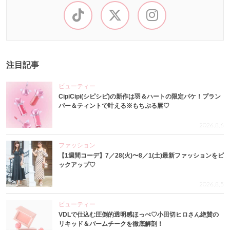
注目記事
ビューティー
CipiCipi(シピシピ)の新作は羽＆ハートの限定パケ！プラン
パー＆ティントで叶える※もちぷる唇♡
2026.8.6
ファッション
【1週間コーデ】7／28(火)〜8／1(土)最新ファッションをピ
ックアップ♡
2026.8.5
ビューティー
VDLで仕込む圧倒的透明感ほっぺ♡小田切ヒロさん絶賛の
リキッド＆バームチークを徹底解剖！