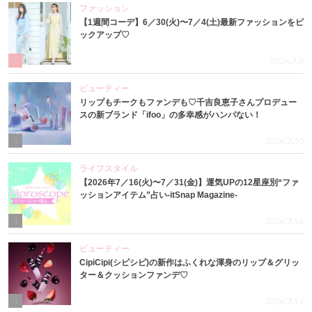
ファッション
【1週間コーデ】6／30(火)〜7／4(土)最新ファッションをピ
ックアップ♡
1
2026.7.8
ビューティー
リップもチークもファンデも♡千吉良恵子さんプロデュー
スの新ブランド「ifoo」の多幸感がハンパない！
2
2026.7.10
ライフスタイル
【2026年7／16(火)〜7／31(金)】運気UPの12星座別“ファ
ッションアイテム”占い-itSnap Magazine-
3
2026.7.16
ビューティー
CipiCipi(シピシピ)の新作はふくれな渾身のリップ＆グリッ
ター＆クッションファンデ♡
4
2026.7.14