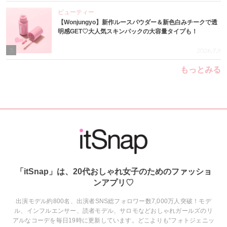
ビューティー
【Wonjungyo】新作ルースパウダー＆新色白みチークで透
明感GET♡大人気スキンパックの大容量タイプも！
5
2026.7.9
もっとみる
「itSnap」は、20代おしゃれ女子のためのファッショ
ンアプリ♡
出演モデル約800名、出演者SNS総フォロワー数7,000万人突破！モデ
ル、インフルエンサー、読者モデル、サロモなどおしゃれガールズのリ
アルなコーデを毎日19時に更新しています。どこよりも“フォトジェニッ