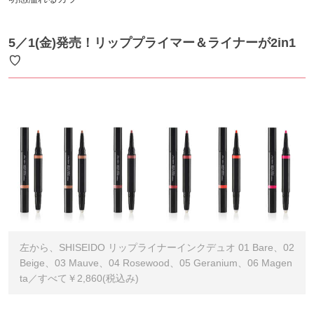
5／1(金)発売！リッププライマー＆ライナーが2in1
♡
左から、SHISEIDO リップライナーインクデュオ 01 Bare、02
Beige、03 Mauve、04 Rosewood、05 Geranium、06 Magen
ta／すべて￥2,860(税込み)