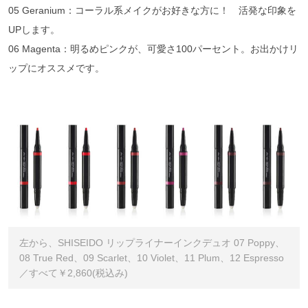
05 Geranium：コーラル系メイクがお好きな方に！ 活発な印象を
UPします。
06 Magenta：明るめピンクが、可愛さ100パーセント。お出かけリ
ップにオススメです。
左から、SHISEIDO リップライナーインクデュオ 07 Poppy、
08 True Red、09 Scarlet、10 Violet、11 Plum、12 Espresso
／すべて￥2,860(税込み)