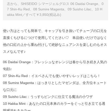
左から、SHISEIDO シマージェルグロス 06 Daidai Orange、0
7 Shin-Ku Red、08 Sumire Magenta、09 Suisho Lilac、10 H
akka Mint／すべて￥3,850(税込み)
使い方はとっても簡単で、キャップを引き抜いてチューブの口元を
直接くちびるにつけて使用してください♡ 単品使いだけではなく
他の口紅の上から重ね付けして絶妙なニュアンスを楽しむのもオス
スメなんです♪
06 Daidai Orange：フレッシュなオレンジは春から引き続き人気の
旬顔♪
07 Shin-Ku Red：イエベさんでも使いやすいレッドはこちら！
08 Sumire Magenta：はっきりとしたマゼンダは、全方位キュート
な口元に
09 Suisho Lilac：うっすらピンクに仕立てる魔法の小ワザ
10 Hakka Mint：あなたの口元本来のカラーをぐっと引き立てる透
明感溢れるカラー