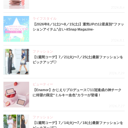
2026.8.4
ライフスタイル
【2026年8／1(土)〜8／15(土)】運気UPの12星座別“ファッ
ションアイテム”占い-itSnap Magazine-
2026.8.1
ファッション
【1週間コーデ】7／21(火)〜7／25(土)最新ファッションを
ピックアップ♡
2026.7.29
ビューティー
【Enamor】かじえりプロデュース♡11冠達成の神チーク
に待望の限定“ミルキー血色”カラーが登場！
2026.7.27
ファッション
【1週間コーデ】7／14(火)〜7／18(土)最新ファッションを