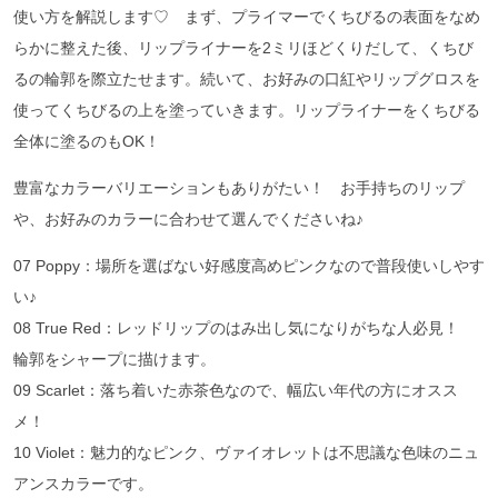
使い方を解説します♡ まず、プライマーでくちびるの表面をなめ
らかに整えた後、リップライナーを2ミリほどくりだして、くちび
るの輪郭を際立たせます。続いて、お好みの口紅やリップグロスを
使ってくちびるの上を塗っていきます。リップライナーをくちびる
全体に塗るのもOK！
豊富なカラーバリエーションもありがたい！ お手持ちのリップ
や、お好みのカラーに合わせて選んでくださいね♪
07 Poppy：場所を選ばない好感度高めピンクなので普段使いしやす
い♪
08 True Red：レッドリップのはみ出し気になりがちな人必見！
輪郭をシャープに描けます。
09 Scarlet：落ち着いた赤茶色なので、幅広い年代の方にオスス
メ！
10 Violet：魅力的なピンク、ヴァイオレットは不思議な色味のニュ
アンスカラーです。