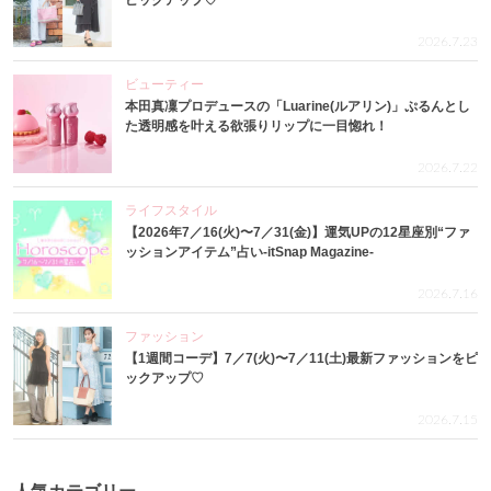
ピックアップ♡
2026.7.23
ビューティー
本田真凜プロデュースの「Luarine(ルアリン)」ぷるんとし
た透明感を叶える欲張りリップに一目惚れ！
2026.7.22
ライフスタイル
【2026年7／16(火)〜7／31(金)】運気UPの12星座別“ファ
ッションアイテム”占い-itSnap Magazine-
2026.7.16
ファッション
【1週間コーデ】7／7(火)〜7／11(土)最新ファッションをピ
ックアップ♡
2026.7.15