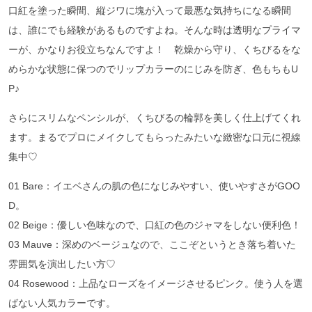
口紅を塗った瞬間、縦ジワに塊が入って最悪な気持ちになる瞬間
は、誰にでも経験があるものですよね。そんな時は透明なプライマ
ーが、かなりお役立ちなんですよ！ 乾燥から守り、くちびるをな
めらかな状態に保つのでリップカラーのにじみを防ぎ、色もちもU
P♪
さらにスリムなペンシルが、くちびるの輪郭を美しく仕上げてくれ
ます。まるでプロにメイクしてもらったみたいな緻密な口元に視線
集中♡
01 Bare：イエベさんの肌の色になじみやすい、使いやすさがGOO
D。
02 Beige：優しい色味なので、口紅の色のジャマをしない便利色！
03 Mauve：深めのベージュなので、ここぞというとき落ち着いた
雰囲気を演出したい方♡
04 Rosewood：上品なローズをイメージさせるピンク。使う人を選
ばない人気カラーです。