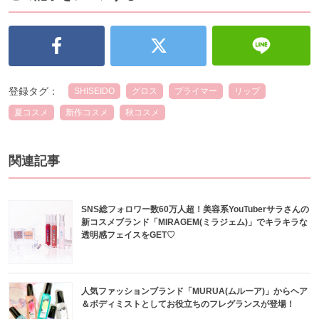
登録タグ：
SHISEIDO
グロス
プライマー
リップ
夏コスメ
新作コスメ
秋コスメ
関連記事
SNS総フォロワー数60万人超！美容系YouTuberサラさんの
新コスメブランド「MIRAGEM(ミラジェム)」でキラキラな
透明感フェイスをGET♡
人気ファッションブランド「MURUA(ムルーア)」からヘア
＆ボディミストとしてお役立ちのフレグランスが登場！