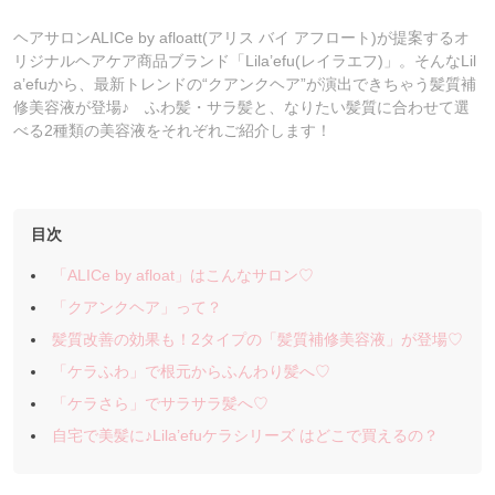
ヘアサロンALICe by afloatt(アリス バイ アフロート)が提案するオ
リジナルヘアケア商品ブランド「Lila’efu(レイラエフ)」。そんなLil
a’efuから、最新トレンドの“クアンクヘア”が演出できちゃう髪質補
修美容液が登場♪ ふわ髪・サラ髪と、なりたい髪質に合わせて選
べる2種類の美容液をそれぞれご紹介します！
目次
「ALICe by afloat」はこんなサロン♡
「クアンクヘア」って？
髪質改善の効果も！2タイプの「髪質補修美容液」が登場♡
「ケラふわ」で根元からふんわり髪へ♡
「ケラさら」でサラサラ髪へ♡
自宅で美髪に♪Lila’efuケラシリーズ はどこで買えるの？