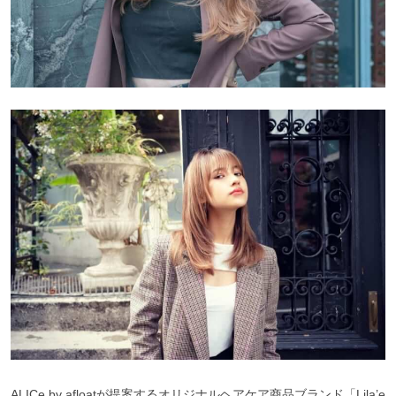
ALICe by afloatが提案するオリジナルヘアケア商品ブランド「Lila’e