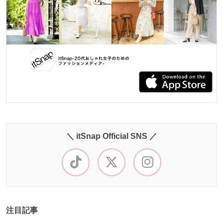
＼ itSnap Official SNS ／
注目記事