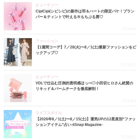
ビューティー
CipiCipi(シピシピ)の新作は羽＆ハートの限定パケ！プラン
パー＆ティントで叶える※もちぷる唇♡
2026.8.6
ファッション
【1週間コーデ】7／28(火)〜8／1(土)最新ファッションをピ
ックアップ♡
2026.8.5
ビューティー
VDLで仕込む圧倒的透明感ほっぺ♡小田切ヒロさん絶賛の
リキッド＆バームチークを徹底解剖！
2026.8.4
ライフスタイル
【2026年8／1(土)〜8／15(土)】運気UPの12星座別“ファッ
ションアイテム”占い-itSnap Magazine-
2026.8.1