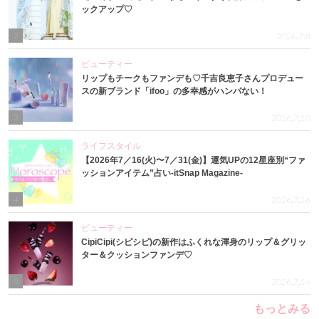
ックアップ♡
2
2026.7.8
ビューティー
リップもチークもファンデも♡千吉良恵子さんプロデュー
スの新ブランド「ifoo」の多幸感がハンパない！
3
2026.7.10
ライフスタイル
【2026年7／16(火)〜7／31(金)】運気UPの12星座別“ファ
ッションアイテム”占い-itSnap Magazine-
4
2026.7.16
ビューティー
CipiCipi(シピシピ)の新作はふくれな渾身のリップ＆グリッ
ター＆クッションファンデ♡
5
2026.7.14
もっとみる