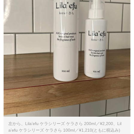
左から、Lila’efu ケラシリーズ ケラさら 200ml／¥2,200、Lil
a’efu ケラシリーズ ケラさら 100ml／¥1,210(ともに税込み)