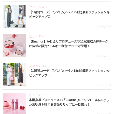
ファッション
【1週間コーデ】7／21(火)〜7／25(土)最新ファッションを
ピックアップ♡
2026.7.29
ビューティー
【Enamor】かじえりプロデュース♡11冠達成の神チーク
に待望の限定“ミルキー血色”カラーが登場！
2026.7.27
ファッション
【1週間コーデ】7／14(火)〜7／18(土)最新ファッションを
ピックアップ♡
2026.7.23
ビューティー
本田真凜プロデュースの「Luarine(ルアリン)」ぷるんとし
た透明感を叶える欲張りリップに一目惚れ！