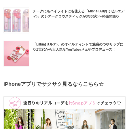
チークにもハイライトにも使える「Mis”el Ady(ミゼルエデ
ィ)」のシアーグロウスティックが3/30(火)〜発売開始♡
「Lillua(リルア)」のオイルティントで魅惑のつやリップに
♡Z世代から大人気なYouTuberさぁやプロデュース！
iPhoneアプリでサクサク見るならこちら☆