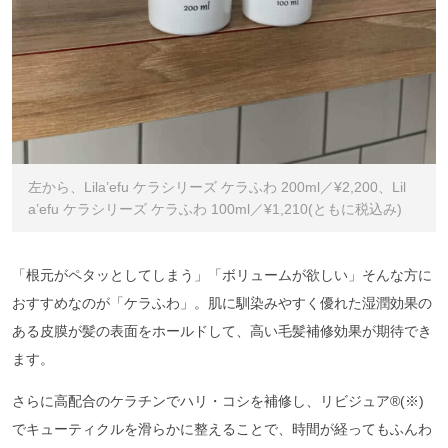
左から、Lila’efu ケラシリーズ ケラふわ 200ml／¥2,200、Lil
a’efu ケラシリーズ ケラふわ 100ml／¥1,210(ともに税込み)
「根元がペタッとしてしまう」「ボリュームが欲しい」そんな方に
おすすめなのが「ケラふわ」。肌に馴染みやすく優れた湿潤効果の
ある皮膜が髪の表面をホールドして、高い毛髪補修効果が期待でき
ます。
さらに高配合のケラチンでハリ・コシを補修し、リビジュア®︎(※)
でキューティクルを滑らかに整えることで、時間が経ってもふんわ