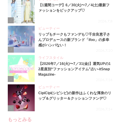
【1週間コーデ】6／30(火)〜7／4(土)最新フ
ァッションをピックアップ♡
2
2026.7.8
ビューティー
リップもチークもファンデも♡千吉良恵子さ
んプロデュースの新ブランド「ifoo」の多幸
感がハンパない！
3
2026.7.10
ライフスタイル
【2026年7／16(火)〜7／31(金)】運気UPの1
2星座別“ファッションアイテム”占い-itSnap
Magazine-
4
2026.7.16
ビューティー
CipiCipi(シピシピ)の新作はふくれな渾身のリ
ップ＆グリッター＆クッションファンデ♡
5
2026.7.14
もっとみる