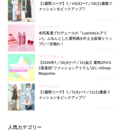
【1週間コーデ】7／14(火)〜7／18(土)最新フ
ァッションをピックアップ♡
2026.7.23
ビューティー
本田真凜プロデュースの「Luarine(ルアリ
ン)」ぷるんとした透明感を叶える欲張りリッ
プに一目惚れ！
2026.7.22
ライフスタイル
【2026年7／16(火)〜7／31(金)】運気UPの1
2星座別“ファッションアイテム”占い-itSnap
Magazine-
2026.7.16
ファッション
【1週間コーデ】7／7(火)〜7／11(土)最新フ
ァッションをピックアップ♡
2026.7.15
人気カテゴリー