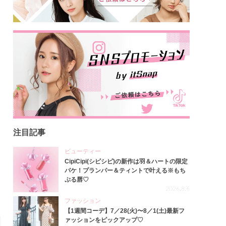
注目記事
ビューティー
CipiCipi(シピシピ)の新作は羽＆ハートの限定
パケ！プランパー＆ティントで叶える※もち
ぷる唇♡
2026.8.6
ファッション
【1週間コーデ】7／28(火)〜8／1(土)最新フ
ァッションをピックアップ♡