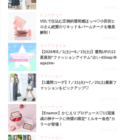
2026.8.5
ビューティー
VDLで仕込む圧倒的透明感ほっぺ♡小田切ヒ
ロさん絶賛のリキッド＆バームチークを徹底
解剖！
2026.8.4
ライフスタイル
【2026年8／1(土)〜8／15(土)】運気UPの12
星座別“ファッションアイテム”占い-itSnap M
agazine-
2026.8.1
ファッション
【1週間コーデ】7／21(火)〜7／25(土)最新フ
ァッションをピックアップ♡
2026.7.29
ビューティー
【Enamor】かじえりプロデュース♡11冠達
成の神チークに待望の限定“ミルキー血色”カ
ラーが登場！
2026.7.27
ファッション