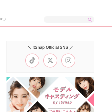
中♡
＼ itSnap Official SNS ／