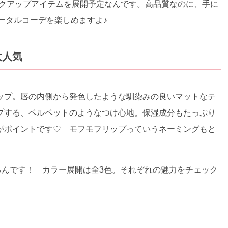
イクアップアイテムを展開予定なんです。高品質なのに、手に
トータルコーデを楽しめますよ♪
大人気
ップ。唇の内側から発色したような馴染みの良いマットなテ
プする、ベルベットのようなつけ心地。保湿成分もたっぷり
がポイントです♡ モフモフリップっていうネーミングもと
るんです！ カラー展開は全3色。それぞれの魅力をチェック