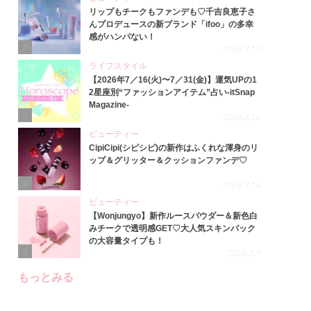
リップもチークもファンデも♡千吉良恵子さ
んプロデュースの新ブランド「ifoo」の多幸
感がハンパない！
2
2026.7.10
ライフスタイル
【2026年7／16(火)〜7／31(金)】運気UPの1
2星座別“ファッションアイテム”占い-itSnap
Magazine-
3
2026.7.16
ビューティー
CipiCipi(シピシピ)の新作はふくれな渾身のリ
ップ＆グリッター＆クッションファンデ♡
4
2026.7.14
ビューティー
【Wonjungyo】新作ルースパウダー＆新色白
みチークで透明感GET♡大人気スキンパック
の大容量タイプも！
5
2026.7.9
もっとみる