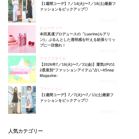
【1週間コーデ】7／14(火)〜7／18(土)最新フ
ァッションをピックアップ♡
2026.7.23
ビューティー
本田真凜プロデュースの「Luarine(ルアリ
ン)」ぷるんとした透明感を叶える欲張りリッ
プに一目惚れ！
2026.7.22
ライフスタイル
【2026年7／16(火)〜7／31(金)】運気UPの1
2星座別“ファッションアイテム”占い-itSnap
Magazine-
2026.7.16
ファッション
【1週間コーデ】7／7(火)〜7／11(土)最新フ
ァッションをピックアップ♡
2026.7.15
人気カテゴリー