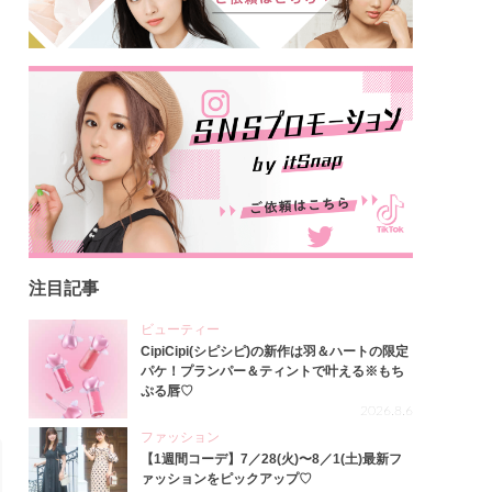
注目記事
ビューティー
CipiCipi(シピシピ)の新作は羽＆ハートの限定
パケ！プランパー＆ティントで叶える※もち
ぷる唇♡
2026.8.6
ファッション
【1週間コーデ】7／28(火)〜8／1(土)最新フ
ァッションをピックアップ♡