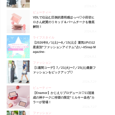
2026.8.5
ビューティー
VDLで仕込む圧倒的透明感ほっぺ♡小田切ヒ
ロさん絶賛のリキッド＆バームチークを徹底
解剖！
2026.8.4
ライフスタイル
【2026年8／1(土)〜8／15(土)】運気UPの12
星座別“ファッションアイテム”占い-itSnap M
agazine-
2026.8.1
ファッション
【1週間コーデ】7／21(火)〜7／25(土)最新フ
ァッションをピックアップ♡
2026.7.29
ビューティー
【Enamor】かじえりプロデュース♡11冠達
成の神チークに待望の限定“ミルキー血色”カ
ラーが登場！
2026.7.27
ファッション