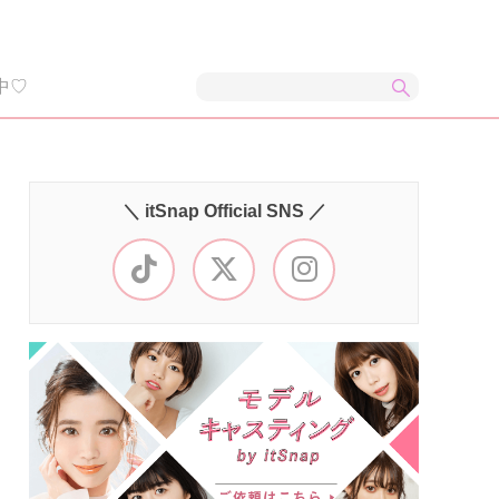
中♡
＼ itSnap Official SNS ／