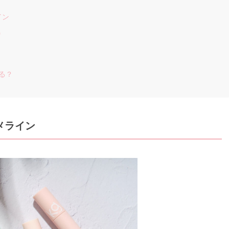
イン
気
♡
える？
メライン