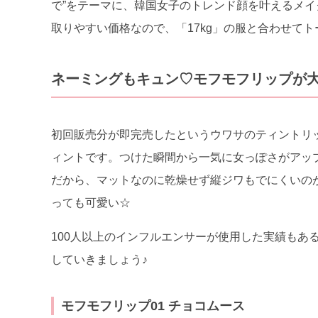
で”をテーマに、韓国女子のトレンド顔を叶えるメ
取りやすい価格なので、「17kg」の服と合わせて
ネーミングもキュン♡モフモフリップが
初回販売分が即完売したというウワサのティントリ
ィントです。つけた瞬間から一気に女っぽさがアッ
だから、マットなのに乾燥せず縦ジワもでにくいの
っても可愛い☆
100人以上のインフルエンサーが使用した実績もあ
していきましょう♪
モフモフリップ01 チョコムース