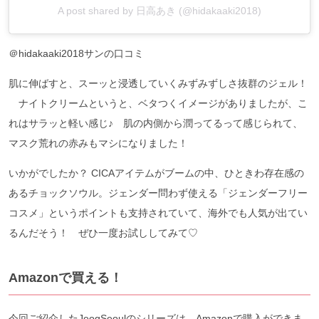
A post shared by 日高あき (@hidakaaki2018)
＠hidakaaki2018サンの口コミ
肌に伸ばすと、スーッと浸透していくみずみずしさ抜群のジェル！
ナイトクリームというと、ベタつくイメージがありましたが、こ
れはサラッと軽い感じ♪ 肌の内側から潤ってるって感じられて、
マスク荒れの赤みもマシになりました！
いかがでしたか？ CICAアイテムがブームの中、ひときわ存在感の
あるチョックソウル。ジェンダー問わず使える「ジェンダーフリー
コスメ」というポイントも支持されていて、海外でも人気が出てい
るんだそう！ ぜひ一度お試ししてみて♡
Amazonで買える！
今回ご紹介したJeogSeoulのシリーズは、Amazonで購入ができま