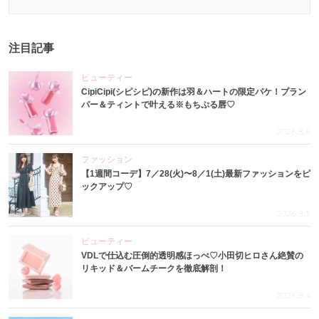
注目記事
ビューティー
CipiCipi(シピシピ)の新作は羽＆ハートの限定パケ！プラン
パー＆ティントで叶える※もちぷる唇♡
2026.8.6
ファッション
【1週間コーデ】7／28(火)〜8／1(土)最新ファッションをピ
ックアップ♡
2026.8.5
ビューティー
VDLで仕込む圧倒的透明感ほっぺ♡小田切ヒロさん絶賛の
リキッド＆バームチークを徹底解剖！
2026.8.4