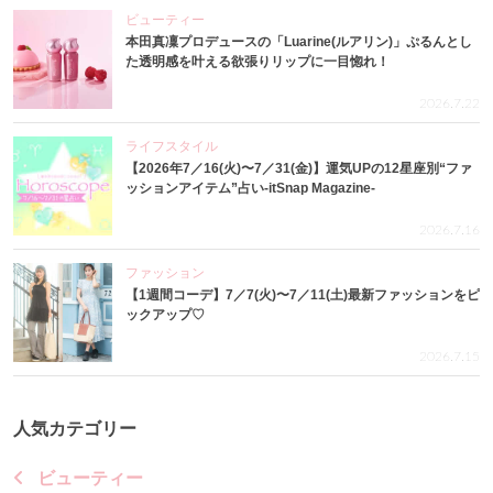
ビューティー
本田真凜プロデュースの「Luarine(ルアリン)」ぷるんとし
た透明感を叶える欲張りリップに一目惚れ！
2026.7.22
ライフスタイル
【2026年7／16(火)〜7／31(金)】運気UPの12星座別“ファ
ッションアイテム”占い-itSnap Magazine-
2026.7.16
ファッション
【1週間コーデ】7／7(火)〜7／11(土)最新ファッションをピ
ックアップ♡
2026.7.15
人気カテゴリー
ビューティー