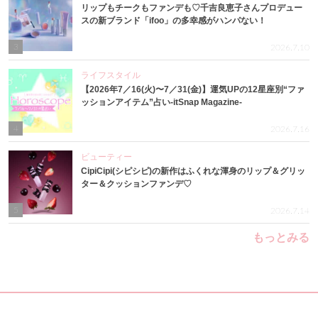
リップもチークもファンデも♡千吉良恵子さんプロデュー
スの新ブランド「ifoo」の多幸感がハンパない！
3
2026.7.10
ライフスタイル
【2026年7／16(火)〜7／31(金)】運気UPの12星座別“ファ
ッションアイテム”占い-itSnap Magazine-
4
2026.7.16
ビューティー
CipiCipi(シピシピ)の新作はふくれな渾身のリップ＆グリッ
ター＆クッションファンデ♡
5
2026.7.14
もっとみる