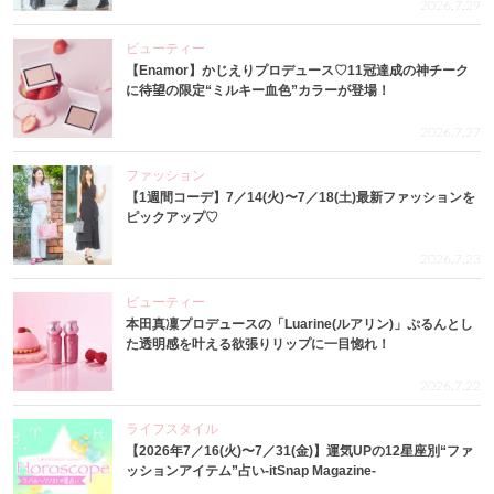
2026.7.29
ビューティー
【Enamor】かじえりプロデュース♡11冠達成の神チーク
に待望の限定“ミルキー血色”カラーが登場！
2026.7.27
ファッション
【1週間コーデ】7／14(火)〜7／18(土)最新ファッションを
ピックアップ♡
2026.7.23
ビューティー
本田真凜プロデュースの「Luarine(ルアリン)」ぷるんとし
た透明感を叶える欲張りリップに一目惚れ！
2026.7.22
ライフスタイル
【2026年7／16(火)〜7／31(金)】運気UPの12星座別“ファ
ッションアイテム”占い-itSnap Magazine-