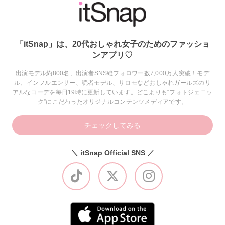
「itSnap」は、20代おしゃれ女子のためのファッショ
ンアプリ♡
出演モデル約800名、出演者SNS総フォロワー数7,000万人突破！モデ
ル、インフルエンサー、読者モデル、サロモなどおしゃれガールズのリ
アルなコーデを毎日19時に更新しています。どこよりも“フォトジェニッ
ク”にこだわったオリジナルコンテンツメディアです。
チェックしてみる
＼ itSnap Official SNS ／