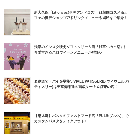
新大久保「lattencos(ラテアンドコス)」は韓国コスメ＆カ
フェの贅沢ショップ♡ドリンクメニューや場所をご紹介！
浅草のインスタ映えソフトクリーム店「浅草つの＊恋」に
可愛すぎるハロウィーンメニューが登場♡
表参道でドバイを堪能♡VIVEL PATISSERIE(ヴィヴェル パ
ティスリー)は王室御用達の高級ケーキ＆紅茶の店！
【恵比寿】パスタのファストフード店「PULS(プルス)」で
カスタムパスタをテイクアウト♪