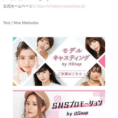
公式ホームページ：
https://chiakitty.kawaiishop.jp/
Text／Moe Matsuoka