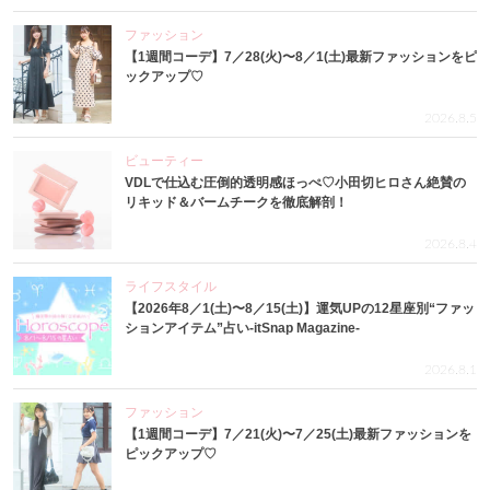
ファッション
【1週間コーデ】7／28(火)〜8／1(土)最新ファッションをピ
ックアップ♡
2026.8.5
ビューティー
VDLで仕込む圧倒的透明感ほっぺ♡小田切ヒロさん絶賛の
リキッド＆バームチークを徹底解剖！
2026.8.4
ライフスタイル
【2026年8／1(土)〜8／15(土)】運気UPの12星座別“ファッ
ションアイテム”占い-itSnap Magazine-
2026.8.1
ファッション
【1週間コーデ】7／21(火)〜7／25(土)最新ファッションを
ピックアップ♡