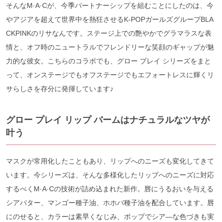
そんなM·A·Cが、今季パートナーシップを組むことにしたのは、今
やアジアを超えて世界中を熱狂させるK-POPガールズグループBLA
CKPINKのリサなんです。ステージ上での艶やかでグラマラスな表
情と、オフ時のニュートラルでフレンドリーな笑顔のギャップが魅
力的な彼女。こちらのコラボでも、グロー プレイ シリーズをまと
って、オンステージでもオフステージでもエフォートレスに輝くリ
サらしさを存分に発揮しています♪
グロー プレイ リップ バームはナチュラルなツヤが
叶う
マスクが常用化したこともあり、リップへのニーズも変化してきて
います。今シリーズは、そんな多様化したリップへのニーズに対応
するべくM·A·Cの技術が詰め込まれた新作。唇にうるおいを与える
シアバター、マンゴー種子油、ホホバ種子油を配合しています。唇
にのせると、カラーは素早くなじみ、ポップでシア―な色づきも実