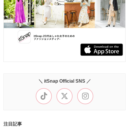
＼ itSnap Official SNS ／
注目記事