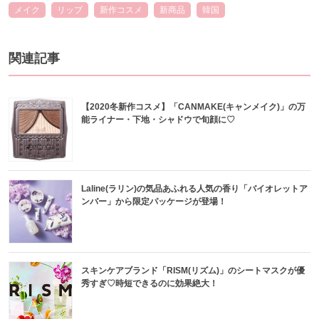
メイク
リップ
新作コスメ
新商品
韓国
関連記事
【2020冬新作コスメ】「CANMAKE(キャンメイク)」の万
能ライナー・下地・シャドウで旬顔に♡
Laline(ラリン)の気品あふれる人気の香り「バイオレットア
ンバー」から限定パッケージが登場！
スキンケアブランド「RISM(リズム)」のシートマスクが優
秀すぎ♡時短できるのに効果絶大！