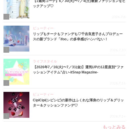
【1週間コーデ】6／30(火)〜7／4(土)最新ファッションをピ
ックアップ♡
2
2026.7.8
ビューティー
リップもチークもファンデも♡千吉良恵子さんプロデュー
スの新ブランド「ifoo」の多幸感がハンパない！
3
2026.7.10
ライフスタイル
【2026年7／16(火)〜7／31(金)】運気UPの12星座別“ファ
ッションアイテム”占い-itSnap Magazine-
4
2026.7.16
ビューティー
CipiCipi(シピシピ)の新作はふくれな渾身のリップ＆グリッ
ター＆クッションファンデ♡
5
2026.7.14
もっとみる