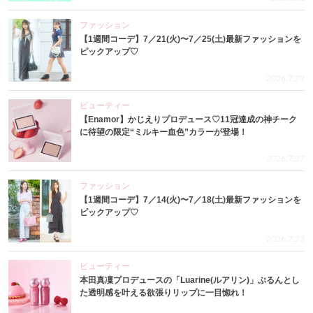
ファッション
【1週間コーデ】7／21(火)〜7／25(土)最新ファッションを
ピックアップ♡
2026.7.29
ビューティー
【Enamor】かじえりプロデュース♡11冠達成の神チーク
に待望の限定“ミルキー血色”カラーが登場！
2026.7.27
ファッション
【1週間コーデ】7／14(火)〜7／18(土)最新ファッションを
ピックアップ♡
2026.7.23
ビューティー
本田真凜プロデュースの「Luarine(ルアリン)」ぷるんとし
た透明感を叶える欲張りリップに一目惚れ！