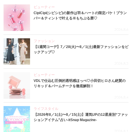
ビューティー
CipiCipi(シピシピ)の新作は羽＆ハートの限定パケ！プラン
パー＆ティントで叶える※もちぷる唇♡
2026.8.6
ファッション
【1週間コーデ】7／28(火)〜8／1(土)最新ファッションをピ
ックアップ♡
2026.8.5
ビューティー
VDLで仕込む圧倒的透明感ほっぺ♡小田切ヒロさん絶賛の
リキッド＆バームチークを徹底解剖！
2026.8.4
ライフスタイル
【2026年8／1(土)〜8／15(土)】運気UPの12星座別“ファッ
ションアイテム”占い-itSnap Magazine-
2026.8.1