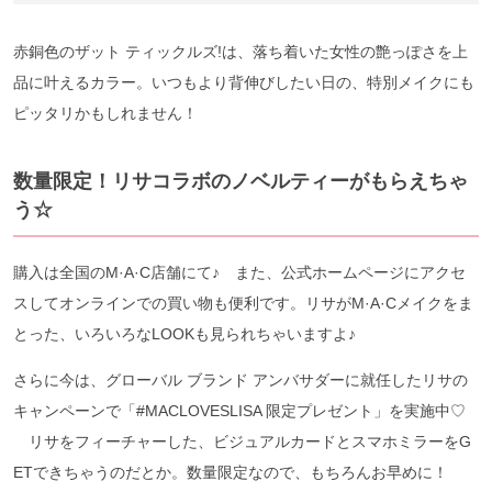
赤銅色のザット ティックルズ!は、落ち着いた女性の艶っぽさを上
品に叶えるカラー。いつもより背伸びしたい日の、特別メイクにも
ピッタリかもしれません！
数量限定！リサコラボのノベルティーがもらえちゃ
う☆
購入は全国のM·A·C店舗にて♪ また、公式ホームページにアクセ
スしてオンラインでの買い物も便利です。リサがM·A·Cメイクをま
とった、いろいろなLOOKも見られちゃいますよ♪
さらに今は、グローバル ブランド アンバサダーに就任したリサの
キャンペーンで「#MACLOVESLISA 限定プレゼント」を実施中♡
リサをフィーチャーした、ビジュアルカードとスマホミラーをG
ETできちゃうのだとか。数量限定なので、もちろんお早めに！