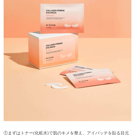
①まずはトナー(化粧水)で肌のキメを整え、アイパッチを貼る目元