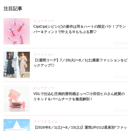
注目記事
ビューティー
CipiCipi(シピシピ)の新作は羽＆ハートの限定パケ！プラン
パー＆ティントで叶える※もちぷる唇♡
2026.8.6
ファッション
【1週間コーデ】7／28(火)〜8／1(土)最新ファッションをピ
ックアップ♡
2026.8.5
ビューティー
VDLで仕込む圧倒的透明感ほっぺ♡小田切ヒロさん絶賛の
リキッド＆バームチークを徹底解剖！
2026.8.4
ライフスタイル
【2026年8／1(土)〜8／15(土)】運気UPの12星座別“ファッ