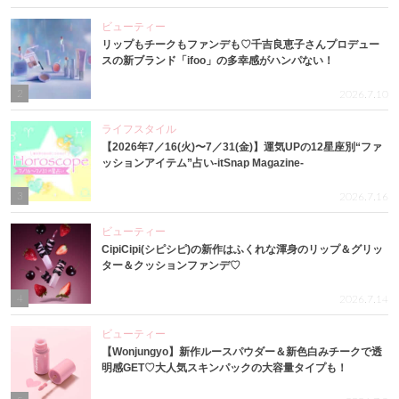
ビューティー
リップもチークもファンデも♡千吉良恵子さんプロデュー
スの新ブランド「ifoo」の多幸感がハンパない！
2
2026.7.10
ライフスタイル
【2026年7／16(火)〜7／31(金)】運気UPの12星座別“ファ
ッションアイテム”占い-itSnap Magazine-
3
2026.7.16
ビューティー
CipiCipi(シピシピ)の新作はふくれな渾身のリップ＆グリッ
ター＆クッションファンデ♡
4
2026.7.14
ビューティー
【Wonjungyo】新作ルースパウダー＆新色白みチークで透
明感GET♡大人気スキンパックの大容量タイプも！