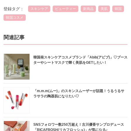
登録タグ：
スキンケア
ビューティー
新商品
美肌
韓国
韓国コスメ
関連記事
韓国発スキンケアコスメブランド「Abib(アビブ)」♡ブース
ターやシートマスクで輝く美肌をGETしたい！
「m.m.m(ムー)」のスキンスムーザーが話題！うるうるサ
ラサラの陶器肌になりたい♡
SNSフォロワー数250万超え！古川優香サンプロデュース
「RICAFROSH(リカフロッシュ)」が気になる♪