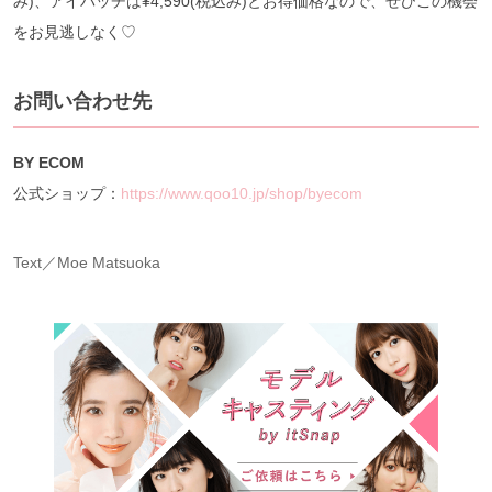
み)、アイパッチは¥4,590(税込み)とお得価格なので、ぜひこの機会
をお見逃しなく♡
お問い合わせ先
BY ECOM
公式ショップ：
https://www.qoo10.jp/shop/byecom
Text／Moe Matsuoka