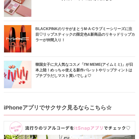
BLACKPINKのリサがまとうM·A·Cラブミーシリーズに注
目♡リップスティックの限定色&新商品のリキッドリップカ
ラーが仲間入り！
韓国女子に大人気なコスメ「I’M MEME(アイムミミ)」が日
本上陸！めっちゃ使える新作パレットやリップティントは
プチプラだしマスト買いでしょ♡
iPhoneアプリでサクサク見るならこちら☆