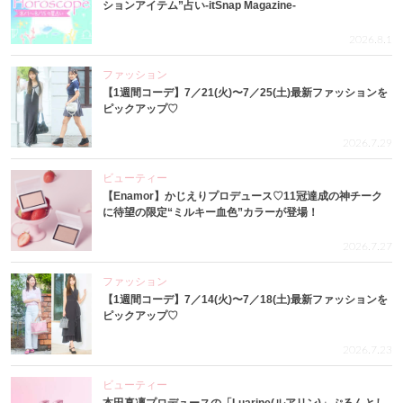
ションアイテム”占い-itSnap Magazine-
2026.8.1
ファッション
【1週間コーデ】7／21(火)〜7／25(土)最新ファッションを
ピックアップ♡
2026.7.29
ビューティー
【Enamor】かじえりプロデュース♡11冠達成の神チーク
に待望の限定“ミルキー血色”カラーが登場！
2026.7.27
ファッション
【1週間コーデ】7／14(火)〜7／18(土)最新ファッションを
ピックアップ♡
2026.7.23
ビューティー
本田真凜プロデュースの「Luarine(ルアリン)」ぷるんとし