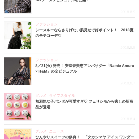
AWシーズンビジュアルを公開！
2018.8.9
ファッション
シースルーならさりげない肌見せで好ポイント！ 2018夏
のモテコーデ♡
2018.8.8
ファッション
8／21(火) 発売！ 安室奈美恵アンバサダー「Namie Amuro
× H&M」の全ビジュアル
2018.8.7
グルメ
ライフスタイル
無邪気な子パンダが可愛すぎ♡ フェリシモから癒しの新商
品が登場
2018.8.4
グルメ
ニュース
ひんやりスイーツの祭典！ 「タカシマヤ アイス ワンダー