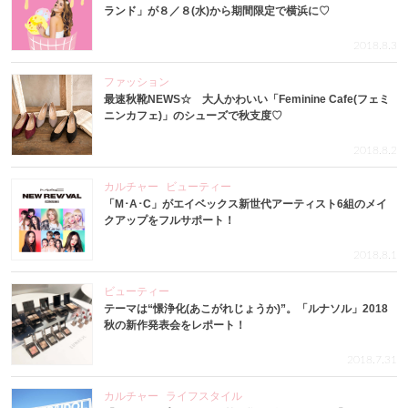
ランド」が８／８(水)から期間限定で横浜に♡
2018.8.3
ファッション
最速秋靴NEWS☆ 大人かわいい「Feminine Cafe(フェミ
ニンカフェ)」のシューズで秋支度♡
2018.8.2
カルチャー
ビューティー
「M･A･C」がエイベックス新世代アーティスト6組のメイ
クアップをフルサポート！
2018.8.1
ビューティー
テーマは“憬浄化(あこがれじょうか)”。「ルナソル」2018
秋の新作発表会をレポート！
2018.7.31
カルチャー
ライフスタイル