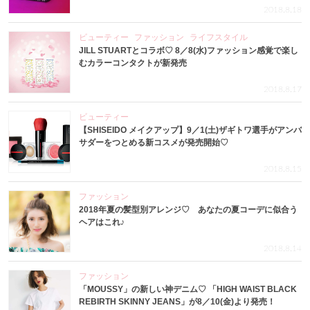
2018.8.18
ビューティー
ファッション
ライフスタイル
JILL STUARTとコラボ♡ 8／8(水)ファッション感覚で楽し
むカラーコンタクトが新発売
2018.8.17
ビューティー
【SHISEIDO メイクアップ】9／1(土)ザギトワ選手がアンバ
サダーをつとめる新コスメが発売開始♡
2018.8.15
ファッション
2018年夏の髪型別アレンジ♡ あなたの夏コーデに似合う
ヘアはこれ♪
2018.8.14
ファッション
「MOUSSY」の新しい神デニム♡ 「HIGH WAIST BLACK
REBIRTH SKINNY JEANS」が8／10(金)より発売！