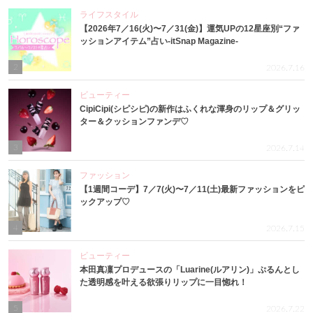
ライフスタイル
【2026年7／16(火)〜7／31(金)】運気UPの12星座別“ファ
ッションアイテム”占い-itSnap Magazine-
2
2026.7.16
ビューティー
CipiCipi(シピシピ)の新作はふくれな渾身のリップ＆グリッ
ター＆クッションファンデ♡
3
2026.7.14
ファッション
【1週間コーデ】7／7(火)〜7／11(土)最新ファッションをピ
ックアップ♡
4
2026.7.15
ビューティー
本田真凜プロデュースの「Luarine(ルアリン)」ぷるんとし
た透明感を叶える欲張りリップに一目惚れ！
5
2026.7.22