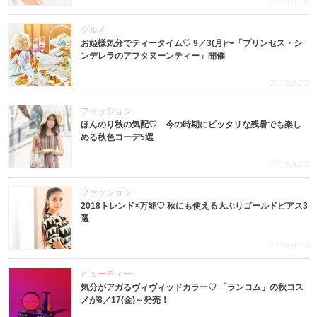
2018.8.24
グルメ
お姫様気分でティータイム♡ 9／3(月)〜「プリンセス・シ
ンデレラのアフタヌーンティー」開催
2018.8.23
ファッション
ほんのり秋の気配♡ 今の時期にピッタリな残暑でも楽し
める秋色コーデ5選
2018.8.22
ファッション
2018トレンド×万能♡ 秋にも使える大ぶりゴールドピアス3
選
2018.8.20
ビューティー
気分がアガるヴィヴィッドカラー♡ 「ランコム」の秋コス
メが8／17(金)～発売！