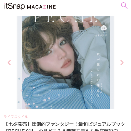
ライフスタイル
ビ
の
【七夕発売】圧倒的ファンタジー！最旬ビジュアルブック