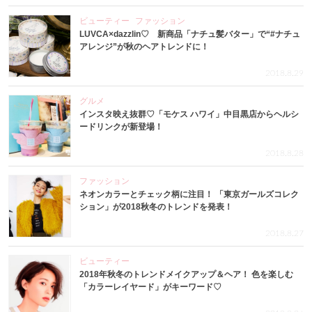
ビューティー
ファッション
LUVCA×dazzlin♡ 新商品「ナチュ髪バター」で“#ナチュ
アレンジ”が秋のヘアトレンドに！
2018.8.29
グルメ
インスタ映え抜群♡「モケス ハワイ」中目黒店からヘルシ
ードリンクが新登場！
2018.8.28
ファッション
ネオンカラーとチェック柄に注目！ 「東京ガールズコレク
ション」が2018秋冬のトレンドを発表！
2018.8.27
ビューティー
2018年秋冬のトレンドメイクアップ＆ヘア！ 色を楽しむ
「カラーレイヤード」がキーワード♡