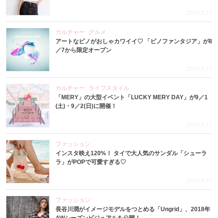
2018.8.13
カルチャー
グルメ
アートなピノがおしゃカワイイ♡ 「ピノファンタジア」が8
／7から限定オープン
2018.8.12
カルチャー
ライフスタイル
「MERY」の大型イベント「LUCKY MERY DAY」が9／1
(土)・9／2(日)に開催！
2018.8.11
ファッション
インスタ映え120%！ タイで大人気のサンダル「シューラ
ラ」がPOPで可愛すぎる♡
2018.8.10
ファッション
長谷川潤がイメージモデルをつとめる「Ungrid」、2018年