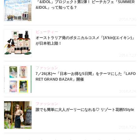
「&IDOL」プロジェクト第1弾！ ビーチカフェ「SUMMER
&IDOL」って知ってる？
2018.7.30
ビューティー
オーストラリア発のボタニカルコスメ「[A’kin](エイキン)」
が日本初上陸！
2018.7.27
ファッション
7／26(木)〜「日本一お得な5日間」をテーマにした「LAFO
RET GRAND BAZAR」開催
2018.7.26
ファッション
誰でも簡単に大人ガーリーになれる♡ リゾート花柄5Style
2018.7.25