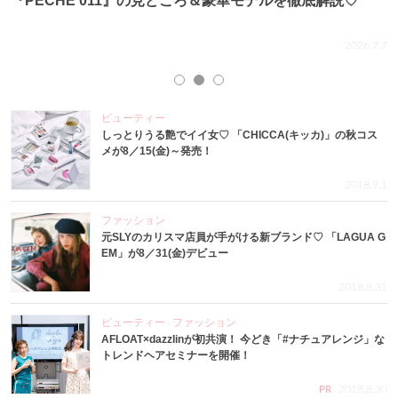
『PECHE 011』の見どころ＆豪華モデルを徹底解説♡
.4
2026.7.7
ビューティー
しっとりうる艶でイイ女♡ 「CHICCA(キッカ)」の秋コス
メが8／15(金)～発売！
2018.9.1
ファッション
元SLYのカリスマ店員が手がける新ブランド♡ 「LAGUA G
EM」が8／31(金)デビュー
2018.8.31
ビューティー
ファッション
AFLOAT×dazzlinが初共演！ 今どき「#ナチュアレンジ」な
トレンドヘアセミナーを開催！
2018.8.30
PR