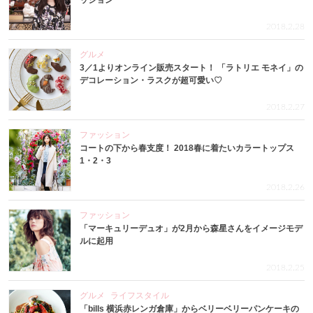
ッション
2018.2.28
グルメ
3／1よりオンライン販売スタート！ 「ラトリエ モネイ」の
デコレーション・ラスクが超可愛い♡
2018.2.27
ファッション
コートの下から春支度！ 2018春に着たいカラートップス
1・2・3
2018.2.26
ファッション
「マーキュリーデュオ」が2月から森星さんをイメージモデ
ルに起用
2018.2.25
グルメ
ライフスタイル
「bills 横浜赤レンガ倉庫」からベリーベリーパンケーキの