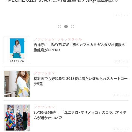
『PECHE 011』の見どころ＆豪華モデルを徹底解説♡
.4
2026.7.7
ファッション
ライフスタイル
吉祥寺に「BAYFLOW」初のカフェ＆ヨガスタジオ併設の
旗艦店がOPEN！
2018.4.2
ファッション
初対面でも好印象♡ 2018春に着たい褒められスカートコー
デ5選
2018.3.30
ファッション
3／30(金)発売！ 「ユニクロ×マリメッコ」のコラボアイテ
ムが超かわいい♡
2018.3.29