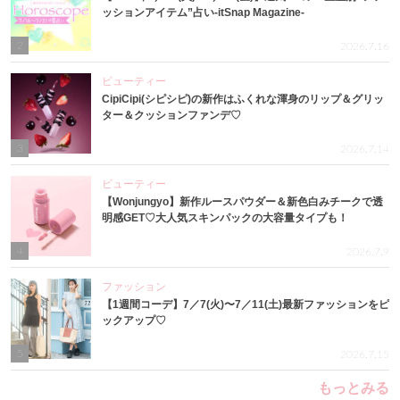
ッションアイテム”占い-itSnap Magazine-
2
2026.7.16
ビューティー
CipiCipi(シピシピ)の新作はふくれな渾身のリップ＆グリッ
ター＆クッションファンデ♡
3
2026.7.14
ビューティー
【Wonjungyo】新作ルースパウダー＆新色白みチークで透
明感GET♡大人気スキンパックの大容量タイプも！
4
2026.7.9
ファッション
【1週間コーデ】7／7(火)〜7／11(土)最新ファッションをピ
ックアップ♡
5
2026.7.15
もっとみる