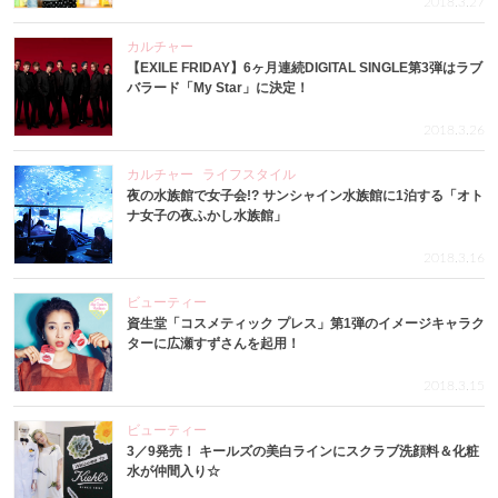
2018.3.27
カルチャー
【EXILE FRIDAY】6ヶ月連続DIGITAL SINGLE第3弾はラブ
バラード「My Star」に決定！
2018.3.26
カルチャー
ライフスタイル
夜の水族館で女子会!? サンシャイン水族館に1泊する「オト
ナ女子の夜ふかし水族館」
2018.3.16
ビューティー
資生堂「コスメティック プレス」第1弾のイメージキャラク
ターに広瀬すずさんを起用！
2018.3.15
ビューティー
3／9発売！ キールズの美白ラインにスクラブ洗顔料＆化粧
水が仲間入り☆