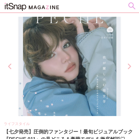
ライフスタイル
ビ
の
【七夕発売】圧倒的ファンタジー！最旬ビジュアルブック