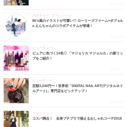
2018.3.9
カルチャー
ファッション
80’s風のイラストが可愛い♡ ローリーズファーム×ボブ a.k.
a えんちゃんのコラボアイテムが登場！
2018.3.8
ビューティー
ピュアに色づく14色♡ 「マジョリカ マジョルカ」の新リッ
プをご紹介！
2018.3.7
ビューティー
定額3,240円〜！世界初「DIGITAL NAIL ART(デジタルネイ
ルアート)」専門店をピックアップ！
2018.3.6
ファッション
コスパ満点！ 全身プチプラで揃えるおしゃれコーデ2018