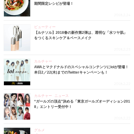
期間限定レシピが登場！
2018.2.24
ビューティー
【ルナソル】2018春の新作第2弾は、透明な「水ツヤ肌」
をつくるスキンケア＆ベースメイク
2018.2.23
カルチャー
AWAとマクドナルドのスペシャルコンテンツにlolが登場！
本日2／22(木)までのTwitterキャンペーンも！
2018.2.22
カルチャー
ニュース
“ガールズの頂点”決める「東京ガールズオーディション201
8」エントリー受付中！
2018.2.22
グルメ