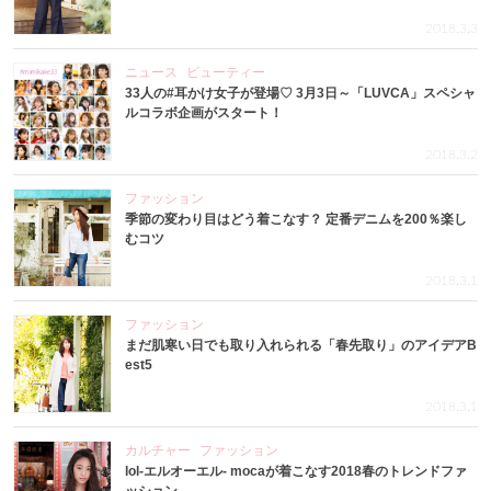
2018.3.3
ニュース
ビューティー
33人の#耳かけ女子が登場♡ 3月3日～「LUVCA」スペシャ
ルコラボ企画がスタート！
2018.3.2
ファッション
季節の変わり目はどう着こなす？ 定番デニムを200％楽し
むコツ
2018.3.1
ファッション
まだ肌寒い日でも取り入れられる「春先取り」のアイデアB
est5
2018.3.1
カルチャー
ファッション
lol-エルオーエル- mocaが着こなす2018春のトレンドファ