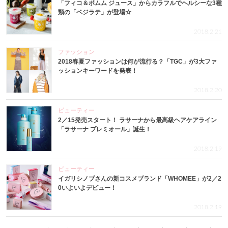
「フィコ＆ポムム ジュース」からカラフルでヘルシーな3種
類の「ベジラテ」が登場☆
2018.2.21
ファッション
2018春夏ファッションは何が流行る？「TGC」が3大ファ
ッションキーワードを発表！
2018.2.20
ビューティー
2／15発売スタート！ ラサーナから最高級ヘアケアライン
「ラサーナ プレミオール」誕生！
2018.2.19
ビューティー
イガリシノブさんの新コスメブランド「WHOMEE」が2／2
0いよいよデビュー！
2018.2.19