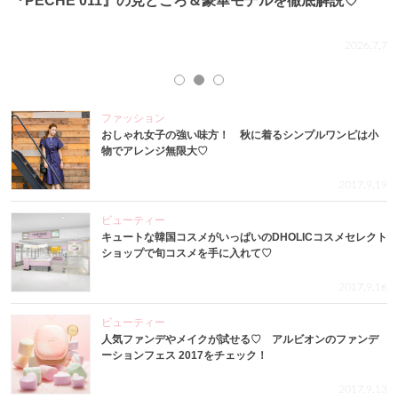
『PECHE 011』の見どころ＆豪華モデルを徹底解説♡
.4
2026.7.7
ファッション
おしゃれ女子の強い味方！ 秋に着るシンプルワンピは小
物でアレンジ無限大♡
2017.9.19
ビューティー
キュートな韓国コスメがいっぱいのDHOLICコスメセレクト
ショップで旬コスメを手に入れて♡
2017.9.16
ビューティー
人気ファンデやメイクが試せる♡ アルビオンのファンデ
ーションフェス 2017をチェック！
2017.9.13