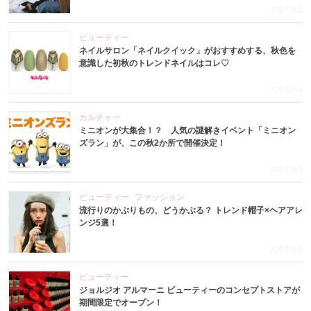
2017.9.5
ビューティー
ネイルサロン「ネイルクイック」がおすすめする、秋色を
意識した初秋のトレンドネイルはコレ♡
2017.9.4
カルチャー
ミニオンが大集合！？ 人気の謎解きイベント「ミニオン
ズラン」が、この秋2か所で開催決定！
2017.9.3
ビューティー
ファッション
流行りのかぶりもの、どうかぶる？ トレンド帽子×ヘアアレ
ンジ5選！
2017.9.1
ビューティー
ジョルジオ アルマーニ ビューティーのコンセプトストアが
期間限定でオープン！