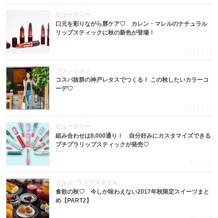
ビューティー
口元を彩りながら唇ケア♡ カレン・マレルのナチュラル
リップスティックに秋の新色が登場！
2017.9.12
ファッション
コスパ抜群の神戸レタスでつくる！ この秋したいカラーコ
ーデ♡
2017.9.11
ビューティー
組み合わせは8,000通り！ 自分好みにカスタマイズできる
プチプラリップスティックが発売♡
2017.9.8
グルメ
ライフスタイル
食欲の秋♡ 今しか味わえない2017年秋限定スイーツまと
め【PART2】