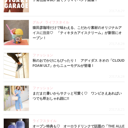
ト青山店＆神戸店でフリマイベント開催！
2017.8.29
グルメ
ライフスタイル
猿田彦珈琲だけで味わえる、こだわり素材のオリジナルア
イスに注目♡ 「ティキタカアイスクリーム」が新宿にオ
ープン！
2017.8.28
ファッション
秋のおでかけにもぴったり！ アディダス ネオの「CLOUD
FOAM ULT」からニューモデルが登場！
2017.8.28
ファッション
まだまだ暑いからサクッと可愛く♡ ワンピさえあればい
つでも即おしゃれ顔に!!
2017.8.25
ライフスタイル
オープン特典も♡ オーロラドリンクで話題の「THE ALLE