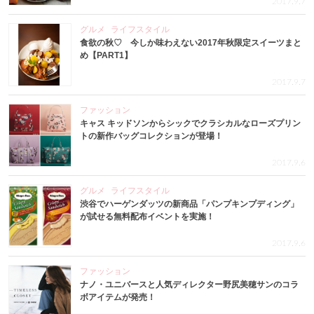
2017.9.7
グルメ
ライフスタイル
食欲の秋♡ 今しか味わえない2017年秋限定スイーツまと
め【PART1】
2017.9.7
ファッション
キャス キッドソンからシックでクラシカルなローズプリン
トの新作バッグコレクションが登場！
2017.9.6
グルメ
ライフスタイル
渋谷でハーゲンダッツの新商品「パンプキンプディング」
が試せる無料配布イベントを実施！
2017.9.6
ファッション
ナノ・ユニバースと人気ディレクター野尻美穂サンのコラ
ボアイテムが発売！