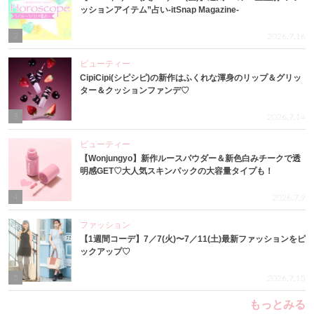
ッションアイテム”占い-itSnap Magazine-
2
2026.7.16
ビューティー
CipiCipi(シピシピ)の新作はふくれな渾身のリップ＆グリッ
ター＆クッションファンデ♡
3
2026.7.14
ビューティー
【Wonjungyo】新作ルースパウダー＆新色白みチークで透
明感GET♡大人気スキンパックの大容量タイプも！
4
2026.7.9
ファッション
【1週間コーデ】7／7(火)〜7／11(土)最新ファッションをピ
ックアップ♡
5
2026.7.15
もっとみる