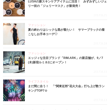
LUSHの新スキンケアアイテムに注目！ みずみずしいジェ
リー状の「ジェリーマスク」が新発売！
2017.8.21
ファッション
夏の終わりはシックな黒が着たい！ サマーブラックの着
こなしお手本コーデ♡
2017.8.18
ファッション
エッジィな注目ブランド「RIM.ARK」の新店舗が、9／7
(木)新宿ルミネ2にオープン！
2017.8.15
ライフスタイル
まだ間に合う！ 「”関東近郊”花火大会」打ち上げ数ラン
キングTOP7☆
2017.8.13