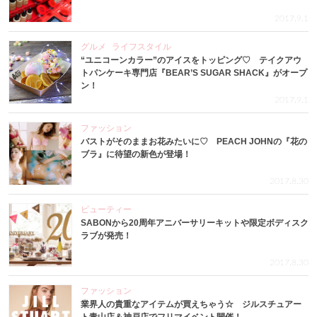
2017.9.1
グルメ
ライフスタイル
“ユニコーンカラー”のアイスをトッピング♡ テイクアウ
トパンケーキ専門店『BEAR’S SUGAR SHACK』がオープ
ン！
2017.9.1
ファッション
バストがそのままお花みたいに♡ PEACH JOHNの『花の
ブラ』に待望の新色が登場！
2017.8.30
ビューティー
SABONから20周年アニバーサリーキットや限定ボディスク
ラブが発売！
2017.8.30
ファッション
業界人の貴重なアイテムが買えちゃう☆ ジルスチュアー