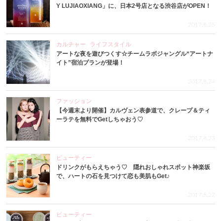
Y LUJIAOXIANG」に、日本2号店となる渋谷店がOPEN！
2017.8.25
カルチャー
ライフスタイル
アートな夜を遊びつくす☆チームラボジャングル“アートナ
イト”宿泊プランが登場！
2017.8.24
ファッション
【今週末より開催】カルヴェン表参道で、クレープ＆ティ
ーラテを無料でGetしちゃおう♡
2017.8.23
ビューティー
ドリンクがもらえちゃう♡ 隠れおしゃれスポット神楽坂
で、ハートの石を見つけて恋も美肌もGet♪
2017.8.22
ビューティー