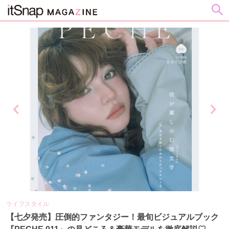
ライフスタイル
ビ
の
【七夕発売】圧倒的ファンタジー！最旬ビジュアルブック