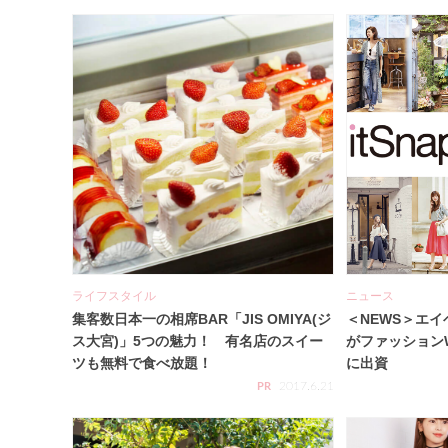
ライフスタイル
ニュース
集客数日本一の相席BAR「JIS OMIYA(ジ
＜NEWS＞エ
ス大宮)」5つの魅力！ 有名店のスイー
がファッションW
ツも無料で食べ放題！
に出資
2017.6.21
PR