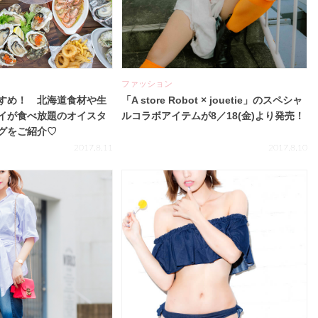
ファッション
すめ！ 北海道食材や生
「A store Robot × jouetie」のスペシャ
イが食べ放題のオイスタ
ルコラボアイテムが8／18(金)より発売！
グをご紹介♡
2017.8.11
2017.8.10