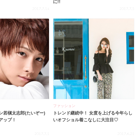
に!!
2017.7.14
2017.7.5
ファッション
ン若槇太志郎(たいぞー)
トレンド継続中！ 女度を上げる今年らし
アップ！
いオフショル着こなしに大注目♡
2017.7.1
2017.6.21