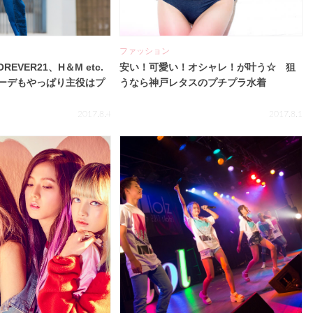
ファッション
REVER21、H＆M etc.
安い！可愛い！オシャレ！が叶う☆ 狙
ーデもやっぱり主役はプ
うなら神戸レタスのプチプラ水着
2017.8.4
2017.8.1