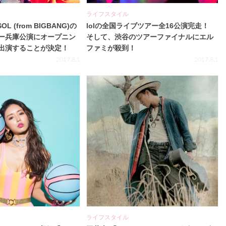
ライフスタイル
OL (from BIGBANG)の
lolの全国ライブツアー全16公演完走！
ー兵庫公演にオープニン
そして、渋谷のツアーファイナルにエル
出演することが決定！
ファミが殺到！
2017.8.1
2017.8.1
ライフスタイル