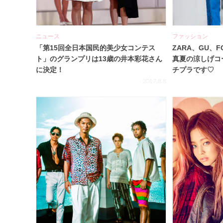
ニュース
ファッション
「第15回全日本国民的美少女コンテス
ZARA、GU、FO
ト」のグランプリは13歳の井本彩花さん
真夏の涼しげコ
に決定！
チプラです♡
2017.8.8