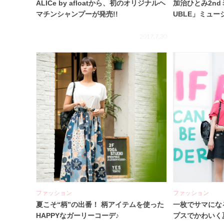
ALICe by afloatから、初のオリジナルヘ
加治ひとみ2nd
マチンシャンプーが発売!!
UBLE」ミュ
2017.7.30
ファッション
ファッション
夏こそ“柄”の出番！ 柄アイテムを使った
一枚でサマにな
HAPPYなガーリーコーデ♪
プスでかわいく