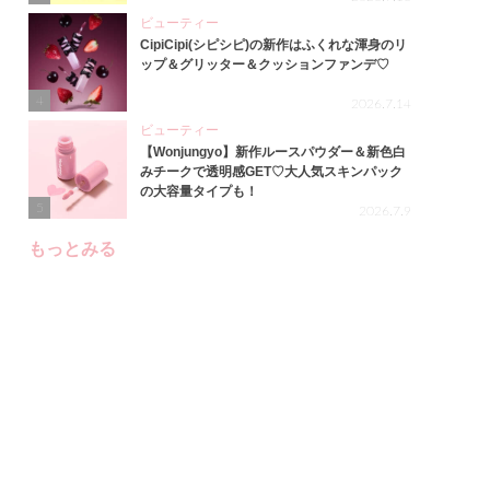
ビューティー
CipiCipi(シピシピ)の新作はふくれな渾身のリ
ップ＆グリッター＆クッションファンデ♡
4
2026.7.14
ビューティー
【Wonjungyo】新作ルースパウダー＆新色白
みチークで透明感GET♡大人気スキンパック
の大容量タイプも！
5
2026.7.9
もっとみる