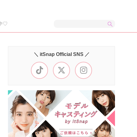
中♡
＼ itSnap Official SNS ／