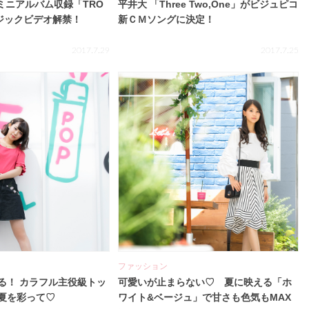
ミニアルバム収録「TRO
平井大 「Three Two,One」がビジュピコ
ージックビデオ解禁！
新ＣＭソングに決定！
2017.7.29
2017.7.25
ファッション
る！ カラフル主役級トッ
可愛いが止まらない♡ 夏に映える「ホ
夏を彩って♡
ワイト&ベージュ」で甘さも色気もMAX