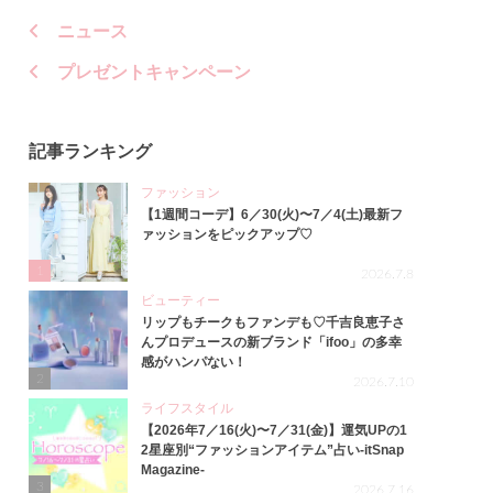
ニュース
プレゼントキャンペーン
記事ランキング
ファッション
【1週間コーデ】6／30(火)〜7／4(土)最新フ
ァッションをピックアップ♡
1
2026.7.8
ビューティー
リップもチークもファンデも♡千吉良恵子さ
んプロデュースの新ブランド「ifoo」の多幸
感がハンパない！
2
2026.7.10
ライフスタイル
【2026年7／16(火)〜7／31(金)】運気UPの1
2星座別“ファッションアイテム”占い-itSnap
Magazine-
3
2026.7.16