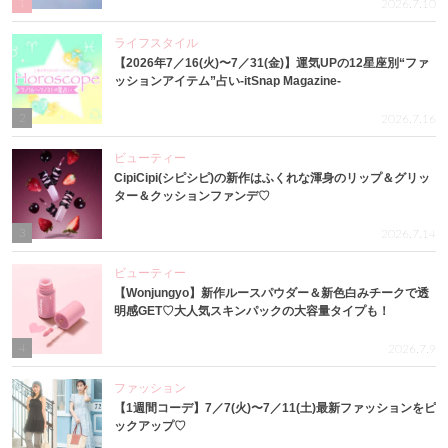
1
2026.7.10
ライフスタイル
【2026年7／16(火)〜7／31(金)】運気UPの12星座別“ファ
ッションアイテム”占い-itSnap Magazine-
2
2026.7.16
ビューティー
CipiCipi(シピシピ)の新作はふくれな渾身のリップ＆グリッ
ター＆クッションファンデ♡
3
2026.7.14
ビューティー
【Wonjungyo】新作ルースパウダー＆新色白みチークで透
明感GET♡大人気スキンパックの大容量タイプも！
4
2026.7.9
ファッション
【1週間コーデ】7／7(火)〜7／11(土)最新ファッションをピ
ックアップ♡