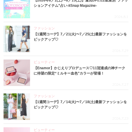
【2026年8／1(土)〜8／15(土)】運気UPの12星座別“ファッ
ションアイテム”占い-itSnap Magazine-
2026.8.1
ファッション
【1週間コーデ】7／21(火)〜7／25(土)最新ファッションを
ピックアップ♡
2026.7.29
ビューティー
【Enamor】かじえりプロデュース♡11冠達成の神チーク
に待望の限定“ミルキー血色”カラーが登場！
2026.7.27
ファッション
【1週間コーデ】7／14(火)〜7／18(土)最新ファッションを
ピックアップ♡
2026.7.23
ビューティー