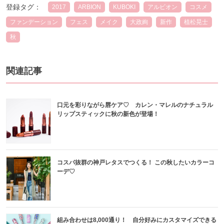
登録タグ：
2017
ARBION
KUBOKI
アルビオン
コスメ
ファンデーション
フェス
メイク
大政絢
新作
植松晃士
秋
関連記事
口元を彩りながら唇ケア♡ カレン・マレルのナチュラル
リップスティックに秋の新色が登場！
コスパ抜群の神戸レタスでつくる！ この秋したいカラーコ
ーデ♡
組み合わせは8,000通り！ 自分好みにカスタマイズできる