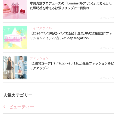
本田真凜プロデュースの「Luarine(ルアリン)」ぷるんとし
た透明感を叶える欲張りリップに一目惚れ！
2026.7.22
ライフスタイル
【2026年7／16(火)〜7／31(金)】運気UPの12星座別“ファ
ッションアイテム”占い-itSnap Magazine-
2026.7.16
ファッション
【1週間コーデ】7／7(火)〜7／11(土)最新ファッションをピ
ックアップ♡
2026.7.15
人気カテゴリー
ビューティー