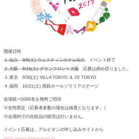
開催日時
１.
仙台 9/9(
土)
ウェスティンホテル仙台
イベント終了
２.
大阪 9/16(
土)
グランフロント大阪
応募は締め切りました。
３.東京 9/30(土) VILLA TOKYO ＆ V2 TOKYO
４.福岡 10/21(土) ⻄鉄ホールソラリアステージ
会場延べ5000名を無料ご招待
※女性限定（応募者多数の場合は抽選となります。）
※会場内での化粧品の販売は行いません。
イベント応募は、アルビオンの申し込みサイトから
https://www.albion-festa.jp