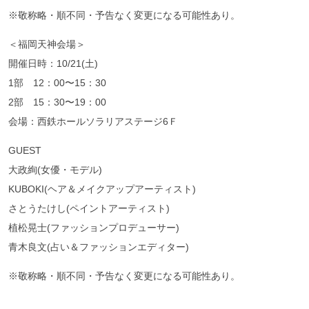
※敬称略・順不同・予告なく変更になる可能性あり。
＜福岡天神会場＞
開催⽇時：10/21(⼟)
1部 12：00〜15：30
2部 15：30〜19：00
会場：⻄鉄ホールソラリアステージ6Ｆ
GUEST
大政絢(⼥優・モデル)
KUBOKI(ヘア＆メイクアップアーティスト)
さとうたけし(ペイントアーティスト)
植松晃士(ファッションプロデューサー)
⻘⽊良⽂(占い＆ファッションエディター)
※敬称略・順不同・予告なく変更になる可能性あり。