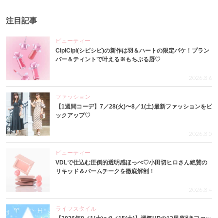
注目記事
ビューティー
CipiCipi(シピシピ)の新作は羽＆ハートの限定パケ！プラン
パー＆ティントで叶える※もちぷる唇♡
2026.8.6
ファッション
【1週間コーデ】7／28(火)〜8／1(土)最新ファッションをピ
ックアップ♡
2026.8.5
ビューティー
VDLで仕込む圧倒的透明感ほっぺ♡小田切ヒロさん絶賛の
リキッド＆バームチークを徹底解剖！
2026.8.4
ライフスタイル