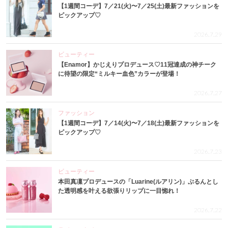
【1週間コーデ】7／21(火)〜7／25(土)最新ファッションを
ピックアップ♡
2026.7.29
ビューティー
【Enamor】かじえりプロデュース♡11冠達成の神チーク
に待望の限定“ミルキー血色”カラーが登場！
2026.7.27
ファッション
【1週間コーデ】7／14(火)〜7／18(土)最新ファッションを
ピックアップ♡
2026.7.23
ビューティー
本田真凜プロデュースの「Luarine(ルアリン)」ぷるんとし
た透明感を叶える欲張りリップに一目惚れ！
2026.7.22