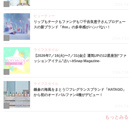
2
2026.7.8
ビューティー
リップもチークもファンデも♡千吉良恵子さんプロデュー
スの新ブランド「ifoo」の多幸感がハンパない！
3
2026.7.10
ライフスタイル
【2026年7／16(火)〜7／31(金)】運気UPの12星座別“ファ
ッションアイテム”占い-itSnap Magazine-
4
2026.7.16
ライフスタイル
鎌倉の海風をまとう♡フレグランスブランド「HATAGO」
から初のオードパルファン4種がデビュー！
5
2026.7.6
もっとみる