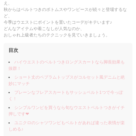
え、
秋からはベルトつきのボトムスやワンピースが続々と登場するな
ど、
今季はウエストにポイントを置いたコーデがキテいます♪
どんなアイテムや着こなしが人気なのか、
おしゃれ上級者たちのテクニックを見ていきましょう。
目次
ハイウエストのベルトつきロングスカートなら脚長効果も
抜群！
ショート丈のペプラムトップスがコルセット風デニムと絶
妙にマッチ
プレーンなフレアスカートもサッシュベルト1つで今っぽ
く！
シンプルワンピを買うなら旬なウエストベルトつきがイチ
押しです❤︎
ユニクロのシャツワンピもベルトがあれば違った表情が楽
しめる♪