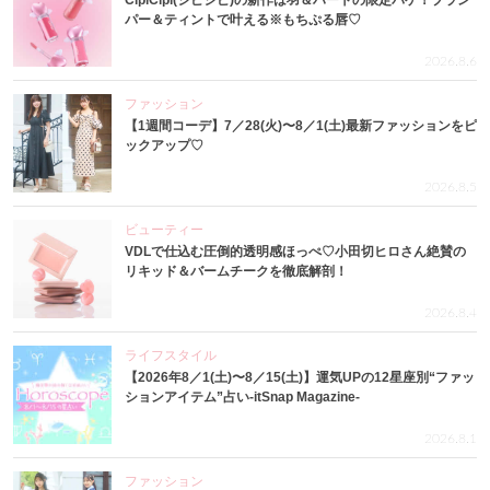
CipiCipi(シピシピ)の新作は羽＆ハートの限定パケ！プラン
パー＆ティントで叶える※もちぷる唇♡
2026.8.6
ファッション
【1週間コーデ】7／28(火)〜8／1(土)最新ファッションをピ
ックアップ♡
2026.8.5
ビューティー
VDLで仕込む圧倒的透明感ほっぺ♡小田切ヒロさん絶賛の
リキッド＆バームチークを徹底解剖！
2026.8.4
ライフスタイル
【2026年8／1(土)〜8／15(土)】運気UPの12星座別“ファッ
ションアイテム”占い-itSnap Magazine-
2026.8.1
ファッション