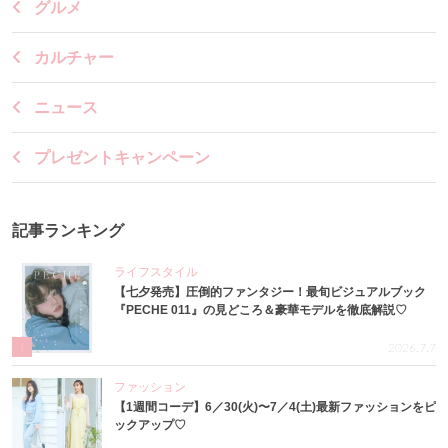
グルメ
カルチャー
ニュース
プレゼントキャンペーン
記事ランキング
ライフスタイル
【七夕発売】圧倒的ファンタジー！最旬ビジュアルブック
『PECHE 011』の見どころ＆豪華モデルを徹底解説♡
1
2026.7.7
ファッション
【1週間コーデ】6／30(火)〜7／4(土)最新ファッションをピ
ックアップ♡