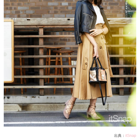
出典：
itSnap