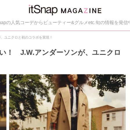
tSnapの人気コーデからビューティー&グルメetc.旬の情報を発信
が、ユニクロと初のコラボを実現！
！ J.W.アンダーソンが、ユニクロ