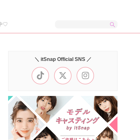
中♡
＼ itSnap Official SNS ／