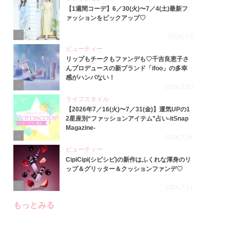
【1週間コーデ】6／30(火)〜7／4(土)最新フ
ァッションをピックアップ♡
2
2026.7.8
ビューティー
リップもチークもファンデも♡千吉良恵子さ
んプロデュースの新ブランド「ifoo」の多幸
感がハンパない！
3
2026.7.10
ライフスタイル
【2026年7／16(火)〜7／31(金)】運気UPの1
2星座別“ファッションアイテム”占い-itSnap
Magazine-
4
2026.7.16
ビューティー
CipiCipi(シピシピ)の新作はふくれな渾身のリ
ップ＆グリッター＆クッションファンデ♡
5
2026.7.14
もっとみる