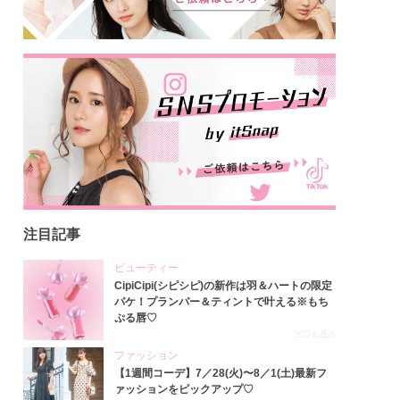
注目記事
ビューティー
CipiCipi(シピシピ)の新作は羽＆ハートの限定
パケ！プランパー＆ティントで叶える※もち
ぷる唇♡
2026.8.6
ファッション
【1週間コーデ】7／28(火)〜8／1(土)最新フ
ァッションをピックアップ♡