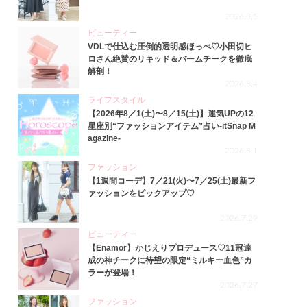
2026.8.5
ビューティー
VDLで仕込む圧倒的透明感ほっぺ♡小田切ヒ
ロさん絶賛のリキッド＆バームチークを徹底
解剖！
2026.8.4
ライフスタイル
【2026年8／1(土)〜8／15(土)】運気UPの12
星座別“ファッションアイテム”占い-itSnap M
agazine-
2026.8.1
ファッション
【1週間コーデ】7／21(火)〜7／25(土)最新フ
ァッションをピックアップ♡
2026.7.29
ビューティー
【Enamor】かじえりプロデュース♡11冠達
成の神チークに待望の限定“ミルキー血色”カ
ラーが登場！
2026.7.27
ファッション