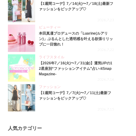
【1週間コーデ】7／14(火)〜7／18(土)最新フ
ァッションをピックアップ♡
2026.7.23
ビューティー
本田真凜プロデュースの「Luarine(ルアリ
ン)」ぷるんとした透明感を叶える欲張りリッ
プに一目惚れ！
2026.7.22
ライフスタイル
【2026年7／16(火)〜7／31(金)】運気UPの1
2星座別“ファッションアイテム”占い-itSnap
Magazine-
2026.7.16
ファッション
【1週間コーデ】7／7(火)〜7／11(土)最新フ
ァッションをピックアップ♡
2026.7.15
人気カテゴリー