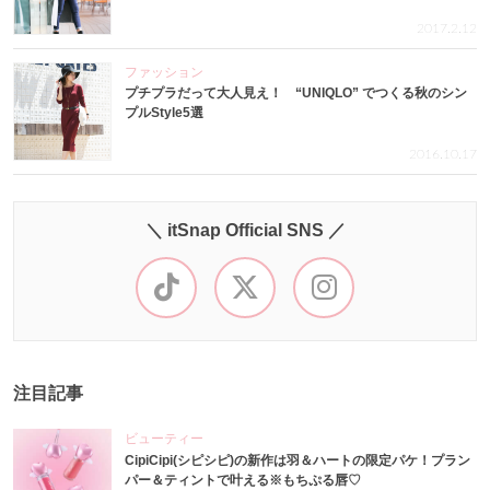
2017.2.12
ファッション
プチプラだって大人見え！ “UNIQLO” でつくる秋のシン
プルStyle5選
2016.10.17
＼ itSnap Official SNS ／
注目記事
ビューティー
CipiCipi(シピシピ)の新作は羽＆ハートの限定パケ！プラン
パー＆ティントで叶える※もちぷる唇♡