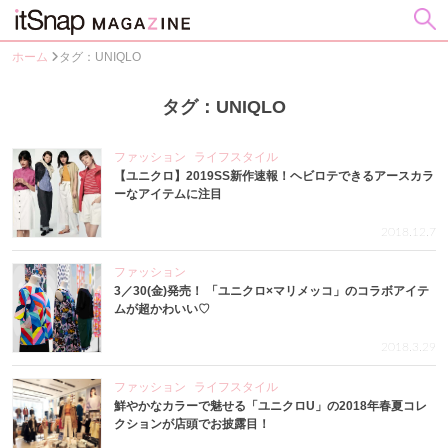
ホーム
タグ：UNIQLO
タグ：UNIQLO
ファッション
ライフスタイル
【ユニクロ】2019SS新作速報！ヘビロテできるアースカラ
ーなアイテムに注目
2018.12.7
ファッション
3／30(金)発売！ 「ユニクロ×マリメッコ」のコラボアイテ
ムが超かわいい♡
2018.3.29
ファッション
ライフスタイル
鮮やかなカラーで魅せる「ユニクロU」の2018年春夏コレ
クションが店頭でお披露目！