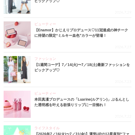
ピックアップ♡
2026.7.29
ビューティー
【Enamor】かじえりプロデュース♡11冠達成の神チーク
に待望の限定“ミルキー血色”カラーが登場！
2026.7.27
ファッション
【1週間コーデ】7／14(火)〜7／18(土)最新ファッションを
ピックアップ♡
2026.7.23
ビューティー
本田真凜プロデュースの「Luarine(ルアリン)」ぷるんとし
た透明感を叶える欲張りリップに一目惚れ！
2026.7.22
ライフスタイル
【2026年7／16(火)〜7／31(金)】運気UPの12星座別“ファ