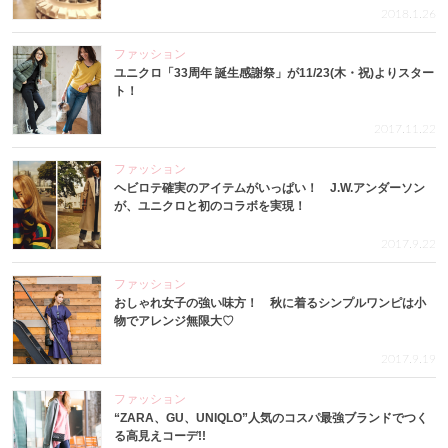
2018.1.26
ファッション
ユニクロ「33周年 誕生感謝祭」が11/23(木・祝)よりスター
ト！
2017.11.22
ファッション
ヘビロテ確実のアイテムがいっぱい！ J.W.アンダーソン
が、ユニクロと初のコラボを実現！
2017.9.22
ファッション
おしゃれ女子の強い味方！ 秋に着るシンプルワンピは小
物でアレンジ無限大♡
2017.9.19
ファッション
“ZARA、GU、UNIQLO”人気のコスパ最強ブランドでつく
る高見えコーデ!!