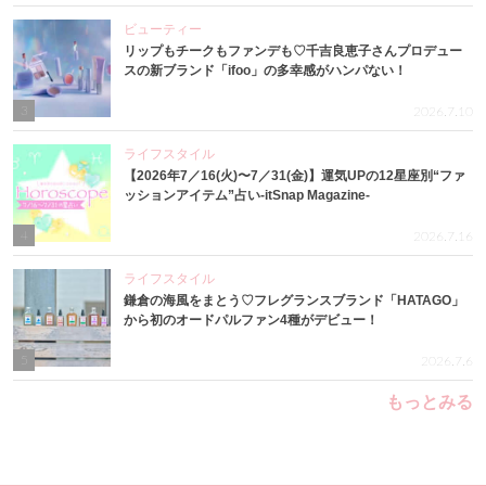
ビューティー
リップもチークもファンデも♡千吉良恵子さんプロデュー
スの新ブランド「ifoo」の多幸感がハンパない！
3
2026.7.10
ライフスタイル
【2026年7／16(火)〜7／31(金)】運気UPの12星座別“ファ
ッションアイテム”占い-itSnap Magazine-
4
2026.7.16
ライフスタイル
鎌倉の海風をまとう♡フレグランスブランド「HATAGO」
から初のオードパルファン4種がデビュー！
5
2026.7.6
もっとみる