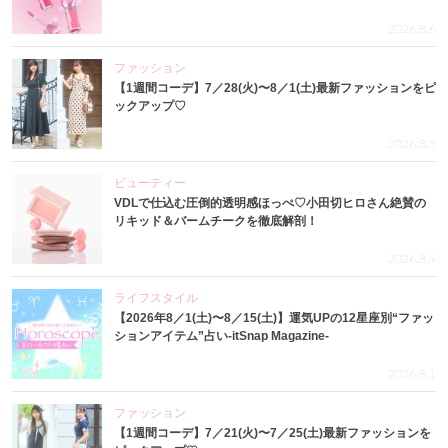
2026.8.6
ファッション
【1週間コーデ】7／28(火)〜8／1(土)最新ファッションをピ
ックアップ♡
2026.8.5
ビューティー
VDLで仕込む圧倒的透明感ほっぺ♡小田切ヒロさん絶賛の
リキッド＆バームチークを徹底解剖！
2026.8.4
ライフスタイル
【2026年8／1(土)〜8／15(土)】運気UPの12星座別“ファッ
ションアイテム”占い-itSnap Magazine-
2026.8.1
ファッション
【1週間コーデ】7／21(火)〜7／25(土)最新ファッションを