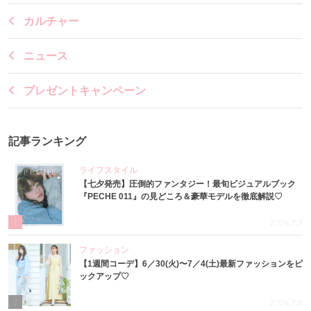
カルチャー
ニュース
プレゼントキャンペーン
記事ランキング
ライフスタイル
【七夕発売】圧倒的ファンタジー！最旬ビジュアルブック
『PECHE 011』の見どころ＆豪華モデルを徹底解説♡
1
2026.7.7
ファッション
【1週間コーデ】6／30(火)〜7／4(土)最新ファッションをピ
ックアップ♡
2
2026.7.8