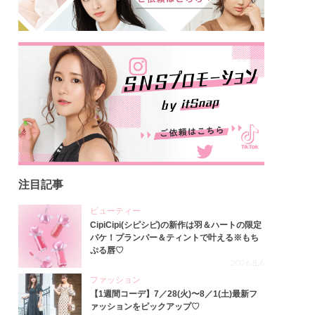
注目記事
ビューティー
CipiCipi(シピシピ)の新作は羽＆ハートの限定
パケ！プランパー＆ティントで叶える※もち
ぷる唇♡
2026.8.6
ファッション
【1週間コーデ】7／28(火)〜8／1(土)最新フ
ァッションをピックアップ♡