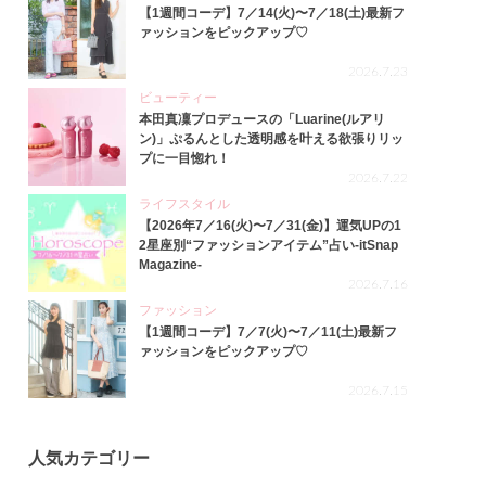
【1週間コーデ】7／14(火)〜7／18(土)最新フ
ァッションをピックアップ♡
2026.7.23
ビューティー
本田真凜プロデュースの「Luarine(ルアリ
ン)」ぷるんとした透明感を叶える欲張りリッ
プに一目惚れ！
2026.7.22
ライフスタイル
【2026年7／16(火)〜7／31(金)】運気UPの1
2星座別“ファッションアイテム”占い-itSnap
Magazine-
2026.7.16
ファッション
【1週間コーデ】7／7(火)〜7／11(土)最新フ
ァッションをピックアップ♡
2026.7.15
人気カテゴリー