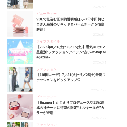
2026.8.5
ビューティー
VDLで仕込む圧倒的透明感ほっぺ♡小田切ヒ
ロさん絶賛のリキッド＆バームチークを徹底
解剖！
2026.8.4
ライフスタイル
【2026年8／1(土)〜8／15(土)】運気UPの12
星座別“ファッションアイテム”占い-itSnap M
agazine-
2026.8.1
ファッション
【1週間コーデ】7／21(火)〜7／25(土)最新フ
ァッションをピックアップ♡
2026.7.29
ビューティー
【Enamor】かじえりプロデュース♡11冠達
成の神チークに待望の限定“ミルキー血色”カ
ラーが登場！
2026.7.27
ファッション