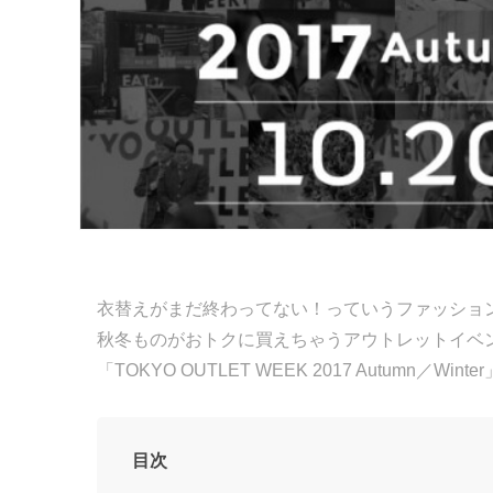
衣替えがまだ終わってない！っていうファッショ
秋冬ものがおトクに買えちゃうアウトレットイベ
「TOKYO OUTLET WEEK 2017 Autumn／Wi
目次