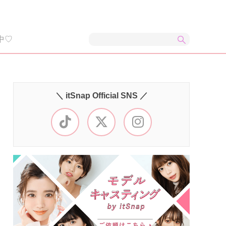
中♡
＼ itSnap Official SNS ／