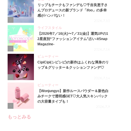
リップもチークもファンデも♡千吉良恵子さ
んプロデュースの新ブランド「ifoo」の多幸
感がハンパない！
2
2026.7.10
ライフスタイル
【2026年7／16(火)〜7／31(金)】運気UPの1
2星座別“ファッションアイテム”占い-itSnap
Magazine-
3
2026.7.16
ビューティー
CipiCipi(シピシピ)の新作はふくれな渾身のリ
ップ＆グリッター＆クッションファンデ♡
4
2026.7.14
ビューティー
【Wonjungyo】新作ルースパウダー＆新色白
みチークで透明感GET♡大人気スキンパック
の大容量タイプも！
5
2026.7.9
もっとみる