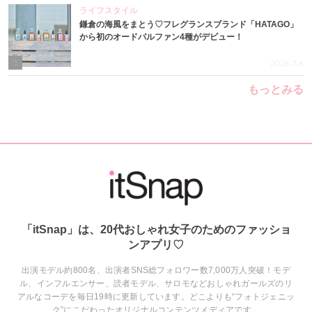
ライフスタイル
鎌倉の海風をまとう♡フレグランスブランド「HATAGO」
から初のオードパルファン4種がデビュー！
5
2026.7.6
もっとみる
「itSnap」は、20代おしゃれ女子のためのファッショ
ンアプリ♡
出演モデル約800名、出演者SNS総フォロワー数7,000万人突破！モデ
ル、インフルエンサー、読者モデル、サロモなどおしゃれガールズのリ
アルなコーデを毎日19時に更新しています。どこよりも“フォトジェニッ
ク”にこだわったオリジナルコンテンツメディアです。