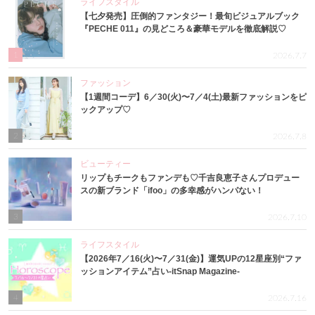
ライフスタイル
【七夕発売】圧倒的ファンタジー！最旬ビジュアルブック
『PECHE 011』の見どころ＆豪華モデルを徹底解説♡
1
2026.7.7
ファッション
【1週間コーデ】6／30(火)〜7／4(土)最新ファッションをピ
ックアップ♡
2
2026.7.8
ビューティー
リップもチークもファンデも♡千吉良恵子さんプロデュー
スの新ブランド「ifoo」の多幸感がハンパない！
3
2026.7.10
ライフスタイル
【2026年7／16(火)〜7／31(金)】運気UPの12星座別“ファ
ッションアイテム”占い-itSnap Magazine-
4
2026.7.16