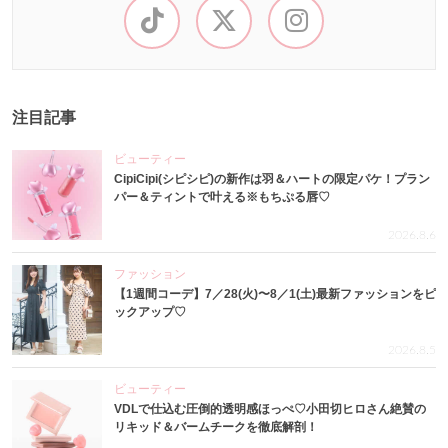
注目記事
ビューティー
CipiCipi(シピシピ)の新作は羽＆ハートの限定パケ！プラン
パー＆ティントで叶える※もちぷる唇♡
2026.8.6
ファッション
【1週間コーデ】7／28(火)〜8／1(土)最新ファッションをピ
ックアップ♡
2026.8.5
ビューティー
VDLで仕込む圧倒的透明感ほっぺ♡小田切ヒロさん絶賛の
リキッド＆バームチークを徹底解剖！