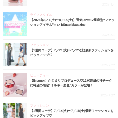
2026.8.4
ライフスタイル
【2026年8／1(土)〜8／15(土)】運気UPの12星座別“ファッ
ションアイテム”占い-itSnap Magazine-
2026.8.1
ファッション
【1週間コーデ】7／21(火)〜7／25(土)最新ファッションを
ピックアップ♡
2026.7.29
ビューティー
【Enamor】かじえりプロデュース♡11冠達成の神チーク
に待望の限定“ミルキー血色”カラーが登場！
2026.7.27
ファッション
【1週間コーデ】7／14(火)〜7／18(土)最新ファッションを
ピックアップ♡