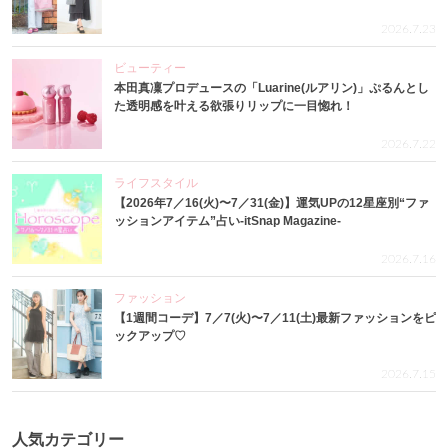
2026.7.23
ビューティー
本田真凜プロデュースの「Luarine(ルアリン)」ぷるんとし
た透明感を叶える欲張りリップに一目惚れ！
2026.7.22
ライフスタイル
【2026年7／16(火)〜7／31(金)】運気UPの12星座別“ファ
ッションアイテム”占い-itSnap Magazine-
2026.7.16
ファッション
【1週間コーデ】7／7(火)〜7／11(土)最新ファッションをピ
ックアップ♡
2026.7.15
人気カテゴリー