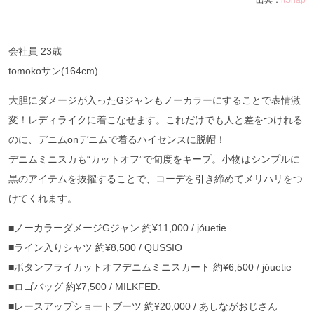
出典：
itSnap
会社員 23歳
tomokoサン(164cm)
大胆にダメージが入ったGジャンもノーカラーにすることで表情激
変！レディライクに着こなせます。これだけでも人と差をつけれる
のに、デニムonデニムで着るハイセンスに脱帽！
デニムミニスカも“カットオフ”で旬度をキープ。小物はシンプルに
黒のアイテムを抜擢することで、コーデを引き締めてメリハリをつ
けてくれます。
■ノーカラーダメージGジャン 約¥11,000 / jóuetie
■ライン入りシャツ 約¥8,500 / QUSSIO
■ボタンフライカットオフデニムミニスカート 約¥6,500 / jóuetie
■ロゴバッグ 約¥7,500 / MILKFED.
■レースアップショートブーツ 約¥20,000 / あしながおじさん