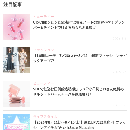
注目記事
ビューティー
CipiCipi(シピシピ)の新作は羽＆ハートの限定パケ！プラン
パー＆ティントで叶える※もちぷる唇♡
2026.8.6
ファッション
【1週間コーデ】7／28(火)〜8／1(土)最新ファッションをピ
ックアップ♡
2026.8.5
ビューティー
VDLで仕込む圧倒的透明感ほっぺ♡小田切ヒロさん絶賛の
リキッド＆バームチークを徹底解剖！
2026.8.4
ライフスタイル
【2026年8／1(土)〜8／15(土)】運気UPの12星座別“ファッ
ションアイテム”占い-itSnap Magazine-