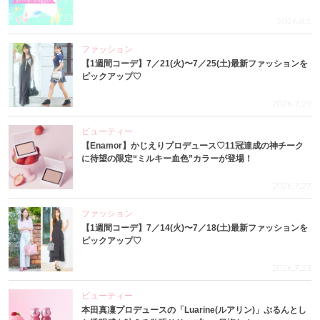
2026.8.1
ファッション
【1週間コーデ】7／21(火)〜7／25(土)最新ファッションを
ピックアップ♡
2026.7.29
ビューティー
【Enamor】かじえりプロデュース♡11冠達成の神チーク
に待望の限定“ミルキー血色”カラーが登場！
2026.7.27
ファッション
【1週間コーデ】7／14(火)〜7／18(土)最新ファッションを
ピックアップ♡
2026.7.23
ビューティー
本田真凜プロデュースの「Luarine(ルアリン)」ぷるんとし