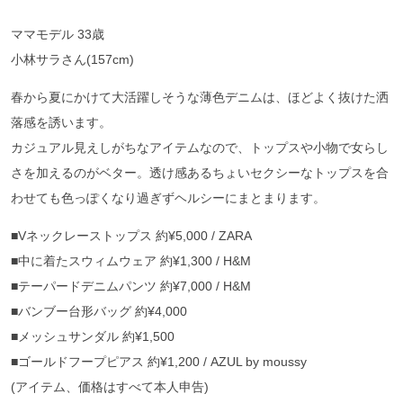
ママモデル 33歳
小林サラさん(157cm)
春から夏にかけて大活躍しそうな薄色デニムは、ほどよく抜けた洒
落感を誘います。
カジュアル見えしがちなアイテムなので、トップスや小物で女らし
さを加えるのがベター。透け感あるちょいセクシーなトップスを合
わせても色っぽくなり過ぎずヘルシーにまとまります。
■Vネックレーストップス 約¥5,000 / ZARA
■中に着たスウィムウェア 約¥1,300 / H&M
■テーパードデニムパンツ 約¥7,000 / H&M
■バンブー台形バッグ 約¥4,000
■メッシュサンダル 約¥1,500
■ゴールドフープピアス 約¥1,200 / AZUL by moussy
(アイテム、価格はすべて本人申告)