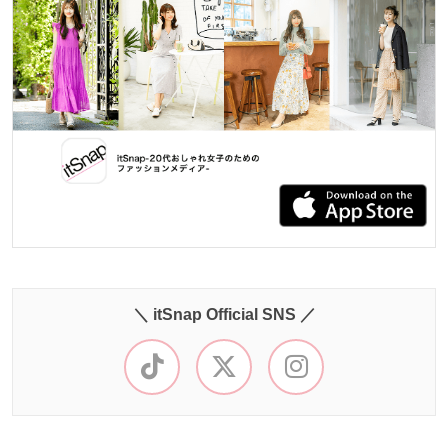
＼ itSnap Official SNS ／