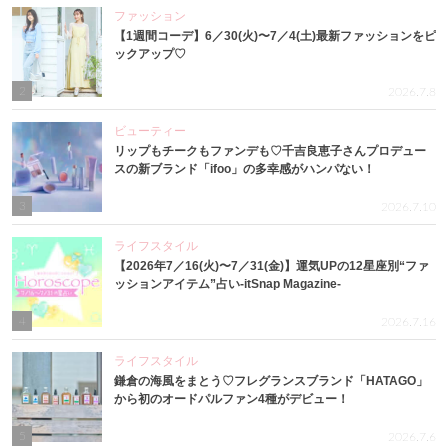
ファッション
【1週間コーデ】6／30(火)〜7／4(土)最新ファッションをピ
ックアップ♡
2
2026.7.8
ビューティー
リップもチークもファンデも♡千吉良恵子さんプロデュー
スの新ブランド「ifoo」の多幸感がハンパない！
3
2026.7.10
ライフスタイル
【2026年7／16(火)〜7／31(金)】運気UPの12星座別“ファ
ッションアイテム”占い-itSnap Magazine-
4
2026.7.16
ライフスタイル
鎌倉の海風をまとう♡フレグランスブランド「HATAGO」
から初のオードパルファン4種がデビュー！
5
2026.7.6