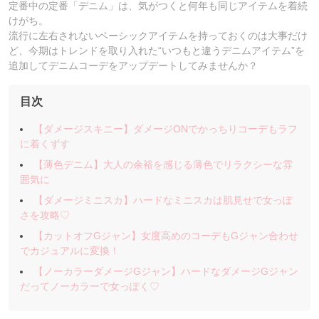
定番中の定番「デニム」は、気がつくと何年も同じアイテムを着続
けがち。
流行に左右されないベーシックアイテムを持っておくのは大事だけ
ど、今期はトレンドを取り入れた“いつもと違うデニムアイテム”を
追加してデニムコーデをアップデートしてみませんか？
目次
【ダメージスキニー】ダメージONでかっちりコーデもラフ
に着くずす
【薄色デニム】大人の余裕を感じる薄色でリラクシーな雰
囲気に
【ダメージミニスカ】ハードなミニスカは肌見せで女っぽ
さを攻略♡
【カットオフGジャン】女度高めのコーデもGジャン合わせ
でカジュアルに変換！
【ノーカラーダメージGジャン】ハードなダメージGジャン
だってノーカラーで女っぽく♡