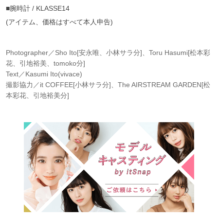
■腕時計 / KLASSE14
(アイテム、価格はすべて本人申告)
Photographer／Sho Ito[安永唯、小林サラ分]、Toru Hasumi[松本彩
花、引地裕美、tomoko分]
Text／Kasumi Ito(vivace)
撮影協力／it COFFEE[小林サラ分]、The AIRSTREAM GARDEN[松
本彩花、引地裕美分]