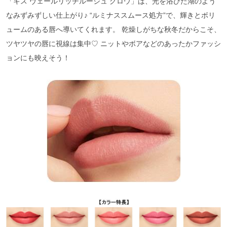
「キス ヴェールリッチルージュ グロウ」は、光を浴びた湖のよう
なみずみずしい仕上がり♪ “ルミナススムース処方”で、輝きとボリ
ュームのある唇へ導いてくれます。 乾燥しがちな秋冬だからこそ、
ツヤツヤの唇に視線は集中♡ ニットやボアなどのあったかファッシ
ョンにも映えそう！