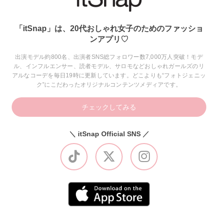
「itSnap」は、20代おしゃれ女子のためのファッショ
ンアプリ♡
出演モデル約800名、出演者SNS総フォロワー数7,000万人突破！モデ
ル、インフルエンサー、読者モデル、サロモなどおしゃれガールズのリ
アルなコーデを毎日19時に更新しています。どこよりも“フォトジェニッ
ク”にこだわったオリジナルコンテンツメディアです。
チェックしてみる
＼ itSnap Official SNS ／