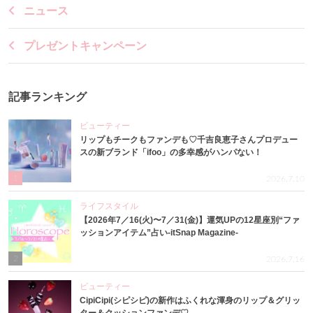
ニュース
プレゼントキャンペーン
記事ランキング
ビューティー
リップもチークもファンデも♡千吉良恵子さんプロデュー
スの新ブランド「ifoo」の多幸感がハンパない！
1
2026.7.10
ライフスタイル
【2026年7／16(火)〜7／31(金)】運気UPの12星座別“ファ
ッションアイテム”占い-itSnap Magazine-
2
2026.7.16
ビューティー
CipiCipi(シピシピ)の新作はふくれな渾身のリップ＆グリッ