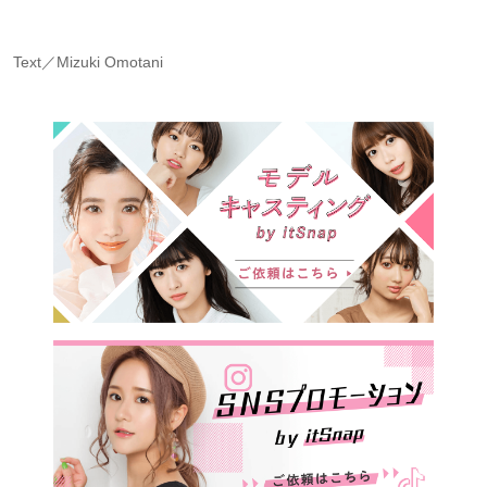
Text／Mizuki Omotani