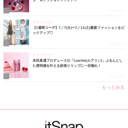
ター＆クッションファンデ♡
3
2026.7.14
ファッション
【1週間コーデ】7／7(火)〜7／11(土)最新ファッションをピ
ックアップ♡
4
2026.7.15
ビューティー
本田真凜プロデュースの「Luarine(ルアリン)」ぷるんとし
た透明感を叶える欲張りリップに一目惚れ！
5
2026.7.22
もっとみる