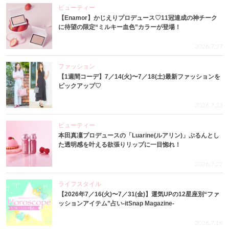
ビューティー
【Enamor】かじえりプロデュース♡11冠達成の神チーク
に待望の限定“ミルキー血色”カラーが登場！
2026.7.27
ファッション
【1週間コーデ】7／14(火)〜7／18(土)最新ファッションを
ピックアップ♡
2026.7.23
ビューティー
本田真凜プロデュースの「Luarine(ルアリン)」ぷるんとし
た透明感を叶える欲張りリップに一目惚れ！
2026.7.22
ライフスタイル
【2026年7／16(火)〜7／31(金)】運気UPの12星座別“ファ
ッションアイテム”占い-itSnap Magazine-
2026.7.16