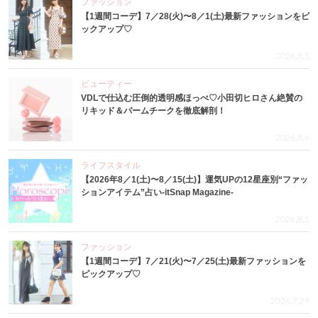
ファッション
【1週間コーデ】7／28(火)〜8／1(土)最新ファッションをピ
ックアップ♡
2026.8.5
ビューティー
VDLで仕込む圧倒的透明感ほっぺ♡小田切ヒロさん絶賛の
リキッド＆バームチークを徹底解剖！
2026.8.4
ライフスタイル
【2026年8／1(土)〜8／15(土)】運気UPの12星座別“ファッ
ションアイテム”占い-itSnap Magazine-
2026.8.1
ファッション
【1週間コーデ】7／21(火)〜7／25(土)最新ファッションを
ピックアップ♡
2026.7.29