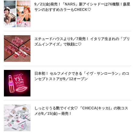
9／21(金)発売！「NARS」新アイシャドーは76種類！森星
サンのおすすめカラーもCHECK♡
エチュードハウスより9／7発売！ イタリア生まれの「プリ
ズムインアイズ」で秋顔に♡
日本初！ セルフメイクできる「イヴ・サンローラン」のコ
ンセプトストアが9／12オープン
しっとりうる艶でイイ女♡ 「CHICCA(キッカ)」の秋コス
メが8／15(金)～発売！