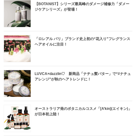
【BOTANIST】シリーズ最高峰のダメージ補修力「ダメー
ジケアシリーズ」が登場！
「ロレアル パリ」ブランド史上初の“花入り”フレグランス
ヘアオイルに注目！
LUVCA×dazzlin♡ 新商品「ナチュ髪バター」で“#ナチュ
アレンジ”が秋のヘアトレンドに！
オーストラリア発のボタニカルコスメ「[A’kin](エイキン)」
が日本初上陸！