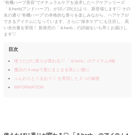
“有機ハーブ美容”でナチュラルケアを追求したヘアケアシリーズ
「＆herb(アンドハーブ)」が10／20(土)より、新登場します♡ その
名の通り“有機ハーブ”の本格的な香りを楽しみながら、ヘアケアが
できるアイテムになっています。さらに“保水ケア”にも注目し、高
い水分量を実現！ 新発売の「＆herb」の詳細をいち早くお届けし
ます♡
目次
使うたびに香りが変わる♡ 「＆herb」のアイテム4種
魔法の４stepで更にまとまる美しい髪に
ふんわりとうるおう♡ を実現した３つの秘密
INFORMATION