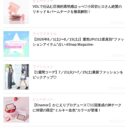
ビューティー
VDLで仕込む圧倒的透明感ほっぺ♡小田切ヒロさん絶賛の
リキッド＆バームチークを徹底解剖！
2026.8.4
ライフスタイル
【2026年8／1(土)〜8／15(土)】運気UPの12星座別“ファッ
ションアイテム”占い-itSnap Magazine-
2026.8.1
ファッション
【1週間コーデ】7／21(火)〜7／25(土)最新ファッションを
ピックアップ♡
2026.7.29
ビューティー
【Enamor】かじえりプロデュース♡11冠達成の神チーク
に待望の限定“ミルキー血色”カラーが登場！
2026.7.27