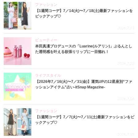
ファッション
【1週間コーデ】7／14(火)〜7／18(土)最新ファッションを
ピックアップ♡
2026.7.23
ビューティー
本田真凜プロデュースの「Luarine(ルアリン)」ぷるんとし
た透明感を叶える欲張りリップに一目惚れ！
2026.7.22
ライフスタイル
【2026年7／16(火)〜7／31(金)】運気UPの12星座別“ファ
ッションアイテム”占い-itSnap Magazine-
2026.7.16
ファッション
【1週間コーデ】7／7(火)〜7／11(土)最新ファッションをピ
ックアップ♡
2026.7.15