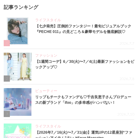
記事ランキング
ライフスタイル
【七夕発売】圧倒的ファンタジー！最旬ビジュアルブック
『PECHE 011』の見どころ＆豪華モデルを徹底解説♡
1
2026.7.7
ファッション
【1週間コーデ】6／30(火)〜7／4(土)最新ファッションをピ
ックアップ♡
2
2026.7.8
ビューティー
リップもチークもファンデも♡千吉良恵子さんプロデュー
スの新ブランド「ifoo」の多幸感がハンパない！
3
2026.7.10
ライフスタイル
【2026年7／16(火)〜7／31(金)】運気UPの12星座別“ファ
ッションアイテム”占い-itSnap Magazine-