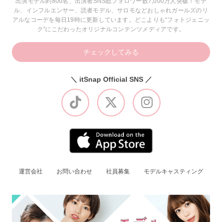
出演モデル約800名、出演者SNS総フォロワー数7,000万人突破！モデ
ル、インフルエンサー、読者モデル、サロモなどおしゃれガールズのリ
アルなコーデを毎日19時に更新しています。どこよりも“フォトジェニッ
ク”にこだわったオリジナルコンテンツメディアです。
チェックしてみる
＼ itSnap Official SNS ／
運営会社
お問い合わせ
社員募集
モデルキャスティング