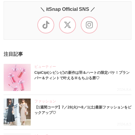
＼ itSnap Official SNS ／
注目記事
ビューティー
CipiCipi(シピシピ)の新作は羽＆ハートの限定パケ！プラン
パー＆ティントで叶える※もちぷる唇♡
2026.8.6
ファッション
【1週間コーデ】7／28(火)〜8／1(土)最新ファッションをピ
ックアップ♡
2026.8.5