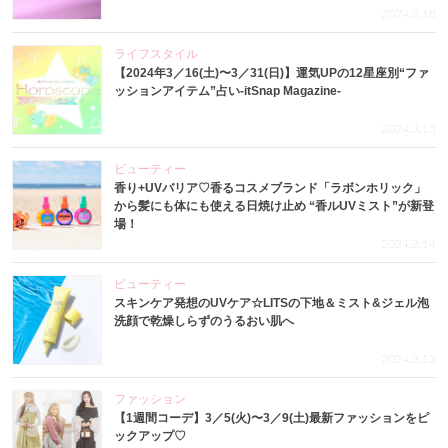
2024.3.18
ライフスタイル
【2024年3／16(土)〜3／31(日)】運気UPの12星座別“ファ
ッションアイテム”占い-itSnap Magazine-
2024.3.15
ビューティー
香り+UVバリア♡香るコスメブランド「ラボンホリック」
から髪にも体にも使える日焼け止め “香ルUVミスト”が新登
場！
2024.3.14
ビューティー
スキンケア発想のUVケア☆LITSの下地＆ミスト&ジェル泡
洗顔で乾燥しらずのうるおい肌へ
2024.3.13
ファッション
【1週間コーデ】3／5(火)〜3／9(土)最新ファッションをピ
ックアップ♡