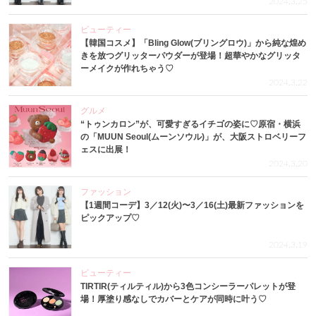
2024.3.25
ビューティー
【韓国コスメ】「Bling Glow(ブリングロウ)」から純な煌め
きを放つグリッターパウダーが登場！超華やかなグリッタ
ーメイクが作れちゃう♡
2024.3.22
グルメ
“トゥンカロン”が、可愛すぎるイチゴの姿に♡原宿・横浜
の「MUUN Seoul(ムーンソウル)」が、大阪ストロベリーフ
ェスに出展！
2024.3.20
ファッション
【1週間コーデ】3／12(火)〜3／16(土)最新ファッションを
ピックアップ♡
2024.3.19
ビューティー
TIRTIR(ティルティル)から3色コンシーラーパレットが登
場！厚塗り感なしでカバーとケアが同時に叶う♡