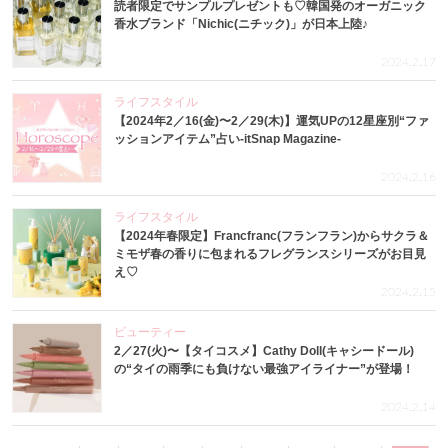
読者限定でサンプルプレゼントも♡韓国発のオーガニック
香水ブランド「Nichic(ニチック)」が日本上陸♪
2024.2.17
ライフスタイル
【2024年2／16(金)〜2／29(木)】運気UPの12星座別“ファ
ッションアイテム”占い-itSnap Magazine-
2024.2.16
ライフスタイル
【2024年春限定】Francfranc(フランフラン)からサクラ＆
ミモザ春の香りに包まれるフレグランスシリーズがお目見
え♡
2024.2.15
ビューティー
2／27(火)〜【タイコスメ】Cathy Doll(キャシードール)
の“タイの雨季にも負けない最強アイライナー”が登場！
2024.2.14