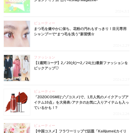
ションアイテム”占い-itSnap Magazine-
2024.3.1
ビューティー
まつ毛を健やかに保ち、花粉の汚れもすっきり！目元専用
シャンプーで“まつ毛を洗う”新習慣☆
2024.2.29
ファッション
【1週間コーデ】2／20(火)〜2／24(土)最新ファッションを
ピックアップ♡
2024.2.27
ビューティー
「ZOZOCOSME(ゾゾコスメ)で、1月人気のメイクアップア
イテム10点」を大発表♪アナタのお気に入りアイテムも入っ
ているかも！?
2024.2.26
ビューティー
【中国コスメ】フラワーリップで話題「Kailijumei(カイリ