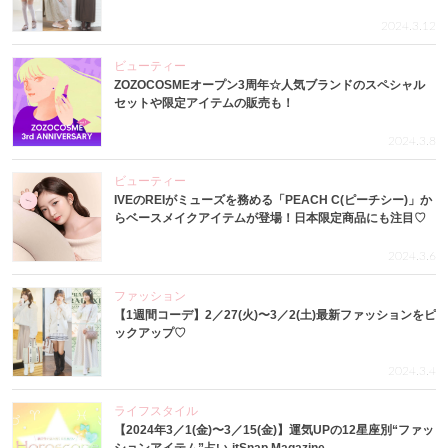
2024.3.12
ビューティー
ZOZOCOSMEオープン3周年☆人気ブランドのスペシャル
セットや限定アイテムの販売も！
2024.3.8
ビューティー
IVEのREIがミューズを務める「PEACH C(ピーチシー)」か
らベースメイクアイテムが登場！日本限定商品にも注目♡
2024.3.6
ファッション
【1週間コーデ】2／27(火)〜3／2(土)最新ファッションをピ
ックアップ♡
2024.3.4
ライフスタイル
【2024年3／1(金)〜3／15(金)】運気UPの12星座別“ファッ