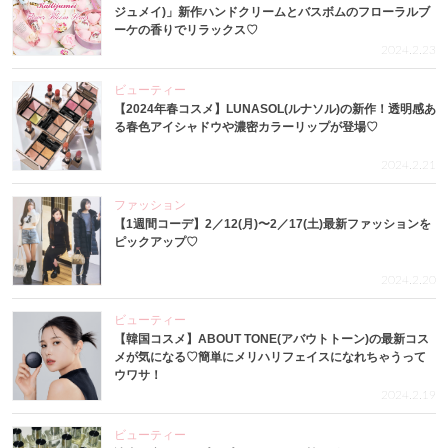
ジュメイ)」新作ハンドクリームとバスボムのフローラルブ
ーケの香りでリラックス♡
2024.2.23
ビューティー
【2024年春コスメ】LUNASOL(ルナソル)の新作！透明感あ
る春色アイシャドウや濃密カラーリップが登場♡
2024.2.21
ファッション
【1週間コーデ】2／12(月)〜2／17(土)最新ファッションを
ピックアップ♡
2024.2.20
ビューティー
【韓国コスメ】ABOUT TONE(アバウトトーン)の最新コス
メが気になる♡簡単にメリハリフェイスになれちゃうって
ウワサ！
2024.2.19
ビューティー