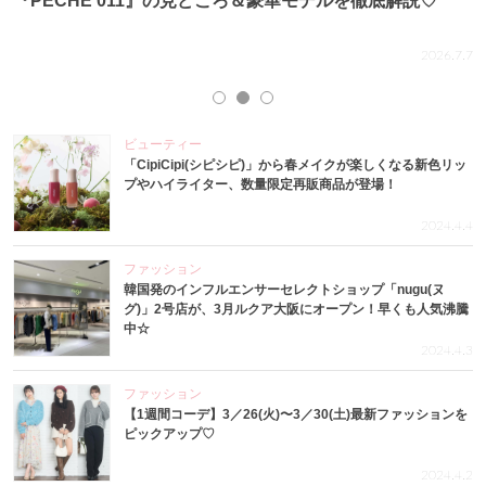
『PECHE 011』の見どころ＆豪華モデルを徹底解説♡
.4
2026.7.7
ビューティー
「CipiCipi(シピシピ)」から春メイクが楽しくなる新色リッ
プやハイライター、数量限定再販商品が登場！
2024.4.4
ファッション
韓国発のインフルエンサーセレクトショップ「nugu(ヌ
グ)」2号店が、3月ルクア大阪にオープン！早くも人気沸騰
中☆
2024.4.3
ファッション
【1週間コーデ】3／26(火)〜3／30(土)最新ファッションを
ピックアップ♡
2024.4.2