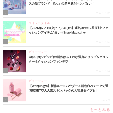
スの新ブランド「ifoo」の多幸感がハンパない！
2
2026.7.10
ライフスタイル
【2026年7／16(火)〜7／31(金)】運気UPの12星座別“ファ
ッションアイテム”占い-itSnap Magazine-
3
2026.7.16
ビューティー
CipiCipi(シピシピ)の新作はふくれな渾身のリップ＆グリッ
ター＆クッションファンデ♡
4
2026.7.14
ビューティー
【Wonjungyo】新作ルースパウダー＆新色白みチークで透
明感GET♡大人気スキンパックの大容量タイプも！
5
2026.7.9
もっとみる