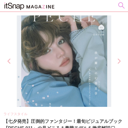
ライフスタイル
ビ
の
【七夕発売】圧倒的ファンタジー！最旬ビジュアルブック