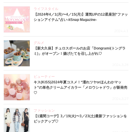
ライフスタイル
【2024年4／1(月)〜4／15(月)】運気UPの12星座別“ファッ
ションアイテム”占い-itSnap Magazine-
2024.4.1
グルメ
【新大久保】チュロスボールのお店「Dongrami(トングラ
ミ)」がオープン！揚げたてを召し上がれ♡
2024.3.28
ビューティー
キス(KiSS)2024年夏コスメ！“濡れツヤorほんわかマッ
ト”の単色クリームアイカラー「メロウシャドウ」が新発売
♡
2024.3.27
ファッション
【1週間コーデ】3／19(火)〜3／23(土)最新ファッションを
ピックアップ♡