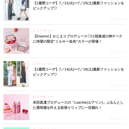
【1週間コーデ】7／21(火)〜7／25(土)最新ファッションを
ピックアップ♡
2026.7.29
ビューティー
【Enamor】かじえりプロデュース♡11冠達成の神チーク
に待望の限定“ミルキー血色”カラーが登場！
2026.7.27
ファッション
【1週間コーデ】7／14(火)〜7／18(土)最新ファッションを
ピックアップ♡
2026.7.23
ビューティー
本田真凜プロデュースの「Luarine(ルアリン)」ぷるんとし
た透明感を叶える欲張りリップに一目惚れ！
2026.7.22