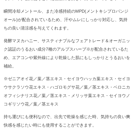
瞬間冷却メントール、また冷感持続のMPD(メントキシプロパンジ
オール)が配合されているため、汗やムレにしっかり対応し、気持
ちの良い清涼感を与えてくれます。
発酵マヌカハニー、サスティナブルなフェアトレード＆オーガニッ
ク認証のうるおい成分7種のアルプスハーブ※が配合されているた
め、エアコンや紫外線により乾燥した肌にもしっかりとうるおいを
補給。
※ゼニアオイ花／葉／茎エキス・セイヨウハッカ葉エキス・セイヨ
ウサクラソウ花エキス・ハゴロモグサ花／葉／茎エキス・ベロニカ
オフィシナリス花／葉／茎エキス・メリッサ葉エキス・セイヨウノ
コギリソウ花／葉／茎エキス
持ち運びにも便利なので、出先で乾燥を感じた時、気持ちの良い爽
快感を感じたい時にも使用することができます。