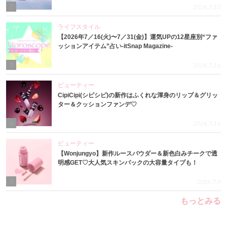
2
2026.7.10
ライフスタイル
【2026年7／16(火)〜7／31(金)】運気UPの12星座別“ファ
ッションアイテム”占い-itSnap Magazine-
3
2026.7.16
ビューティー
CipiCipi(シピシピ)の新作はふくれな渾身のリップ＆グリッ
ター＆クッションファンデ♡
4
2026.7.14
ビューティー
【Wonjungyo】新作ルースパウダー＆新色白みチークで透
明感GET♡大人気スキンパックの大容量タイプも！
5
2026.7.9
もっとみる