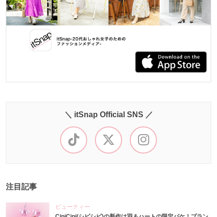
＼ itSnap Official SNS ／
注目記事
ビューティー
CipiCipi(シピシピ)の新作は羽＆ハートの限定パケ！プラン