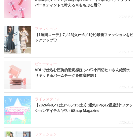
パー＆ティントで叶える※もちぷる唇♡
2026.8.6
ファッション
【1週間コーデ】7／28(火)〜8／1(土)最新ファッションをピ
ックアップ♡
2026.8.5
ビューティー
VDLで仕込む圧倒的透明感ほっぺ♡小田切ヒロさん絶賛の
リキッド＆バームチークを徹底解剖！
2026.8.4
ライフスタイル
【2026年8／1(土)〜8／15(土)】運気UPの12星座別“ファッ
ションアイテム”占い-itSnap Magazine-
2026.8.1
ファッション