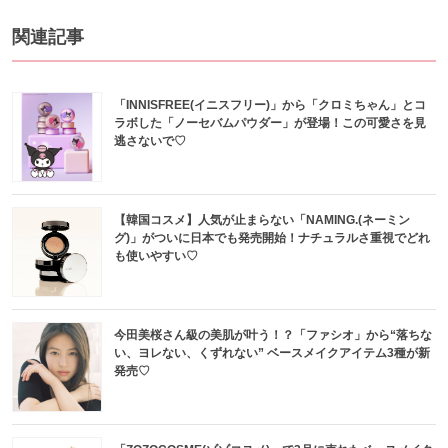
関連記事
「INNISFREE(イニスフリー)」から「クロミちゃん」とコ
ラボした「ノーセバムパウダー」が登場！この可愛さを見
逃さないで♡
【韓国コスメ】人気が止まらない「NAMING.(ネーミン
グ)」がついに日本でも発売開始！ナチュラルさ重視でどれ
も使いやすい♡
今田美桜さん級の美肌が叶う！？「ファシオ」から“落ちな
い、ヨレない、くずれない” ベースメイクアイテム3種が新
発売♡