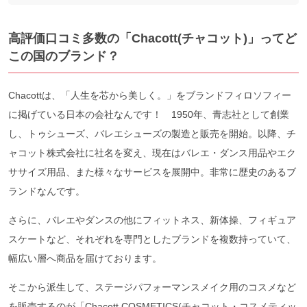
高評価口コミ多数の「
Chacott(
チャコット
)
」ってど
この国のブランド？
Chacottは、「人生を芯から美しく。」をブランドフィロソフィー
に掲げている日本の会社なんです！ 1950年、青志社として創業
し、トゥシューズ、バレエシューズの製造と販売を開始。以降、チ
ャコット株式会社に社名を変え、現在はバレエ・ダンス用品やエク
ササイズ用品、また様々なサービスを展開中。非常に歴史のあるブ
ランドなんです。
さらに、バレエやダンスの他にフィットネス、新体操、フィギュア
スケートなど、それぞれを専門としたブランドを複数持っていて、
幅広い層へ商品を届けております。
そこから派生して、ステージパフォーマンスメイク用のコスメなど
を販売するのが「Chacott COSMETICS(チャコット・コスメティッ