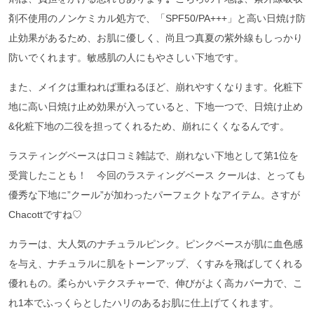
剤不使用のノンケミカル処方で、「SPF50/PA+++」と高い日焼け防
止効果があるため、お肌に優しく、尚且つ真夏の紫外線もしっかり
防いでくれます。敏感肌の人にもやさしい下地です。
また、メイクは重ねれば重ねるほど、崩れやすくなります。化粧下
地に高い日焼け止め効果が入っていると、下地一つで、日焼け止め
&化粧下地の二役を担ってくれるため、崩れにくくなるんです。
ラスティングベースは口コミ雑誌で、崩れない下地として第1位を
受賞したことも！ 今回のラスティングベース クールは、とっても
優秀な下地に”クール”が加わったパーフェクトなアイテム。さすが
Chacottですね♡
カラーは、大人気のナチュラルピンク。ピンクベースが肌に血色感
を与え、ナチュラルに肌をトーンアップ、くすみを飛ばしてくれる
優れもの。柔らかいテクスチャーで、伸びがよく高カバー力で、こ
れ1本でふっくらとしたハリのあるお肌に仕上げてくれます。