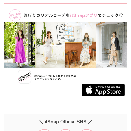
＼ itSnap Official SNS ／