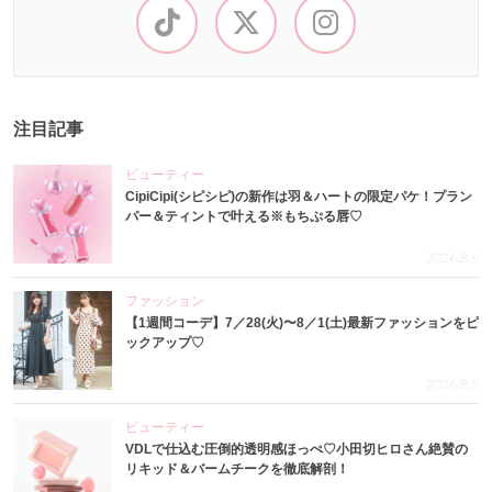
注目記事
ビューティー
CipiCipi(シピシピ)の新作は羽＆ハートの限定パケ！プラン
パー＆ティントで叶える※もちぷる唇♡
2026.8.6
ファッション
【1週間コーデ】7／28(火)〜8／1(土)最新ファッションをピ
ックアップ♡
2026.8.5
ビューティー
VDLで仕込む圧倒的透明感ほっぺ♡小田切ヒロさん絶賛の
リキッド＆バームチークを徹底解剖！