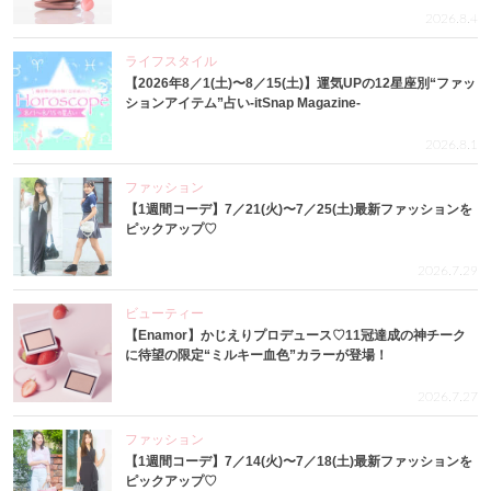
2026.8.4
ライフスタイル
【2026年8／1(土)〜8／15(土)】運気UPの12星座別“ファッ
ションアイテム”占い-itSnap Magazine-
2026.8.1
ファッション
【1週間コーデ】7／21(火)〜7／25(土)最新ファッションを
ピックアップ♡
2026.7.29
ビューティー
【Enamor】かじえりプロデュース♡11冠達成の神チーク
に待望の限定“ミルキー血色”カラーが登場！
2026.7.27
ファッション
【1週間コーデ】7／14(火)〜7／18(土)最新ファッションを
ピックアップ♡