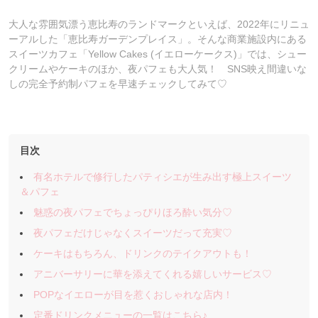
大人な雰囲気漂う恵比寿のランドマークといえば、2022年にリニュ
ーアルした「恵比寿ガーデンプレイス」。そんな商業施設内にある
スイーツカフェ「Yellow Cakes (イエローケークス)」では、シュー
クリームやケーキのほか、夜パフェも大人気！ SNS映え間違いな
しの完全予約制パフェを早速チェックしてみて♡
目次
有名ホテルで修行したパティシエが生み出す極上スイーツ
＆パフェ
魅惑の夜パフェでちょっぴりほろ酔い気分♡
夜パフェだけじゃなくスイーツだって充実♡
ケーキはもちろん、ドリンクのテイクアウトも！
アニバーサリーに華を添えてくれる嬉しいサービス♡
POPなイエローが目を惹くおしゃれな店内！
定番ドリンクメニューの一覧はこちら♪