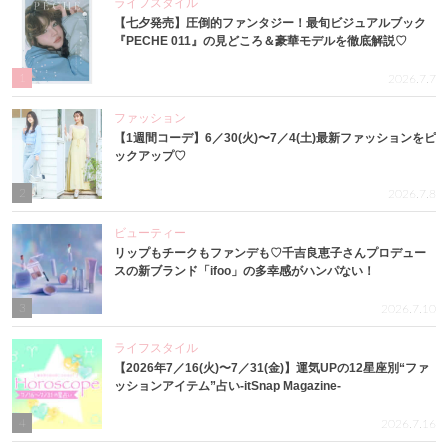
ライフスタイル
【七夕発売】圧倒的ファンタジー！最旬ビジュアルブック
『PECHE 011』の見どころ＆豪華モデルを徹底解説♡
1
2026.7.7
ファッション
【1週間コーデ】6／30(火)〜7／4(土)最新ファッションをピ
ックアップ♡
2
2026.7.8
ビューティー
リップもチークもファンデも♡千吉良恵子さんプロデュー
スの新ブランド「ifoo」の多幸感がハンパない！
3
2026.7.10
ライフスタイル
【2026年7／16(火)〜7／31(金)】運気UPの12星座別“ファ
ッションアイテム”占い-itSnap Magazine-
4
2026.7.16