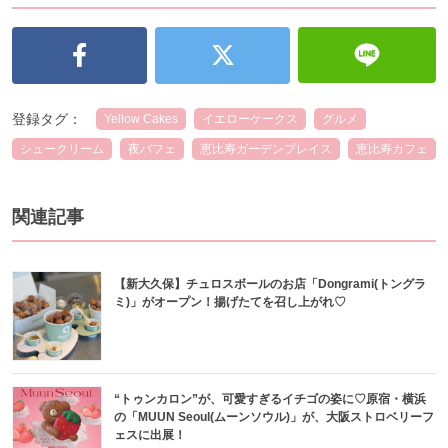
登録タグ：
Yellow Cakes
イエローケークス
グルメ
シュークリーム
夜パフェ
恵比寿ガーデンプレイス
恵比寿カフェ
関連記事
【新大久保】チュロスボールのお店「Dongrami(トングラ
ミ)」がオープン！揚げたてを召し上がれ♡
“トゥンカロン”が、可愛すぎるイチゴの姿に♡原宿・横浜
の「MUUN Seoul(ムーンソウル)」が、大阪ストロベリーフ
ェスに出展！