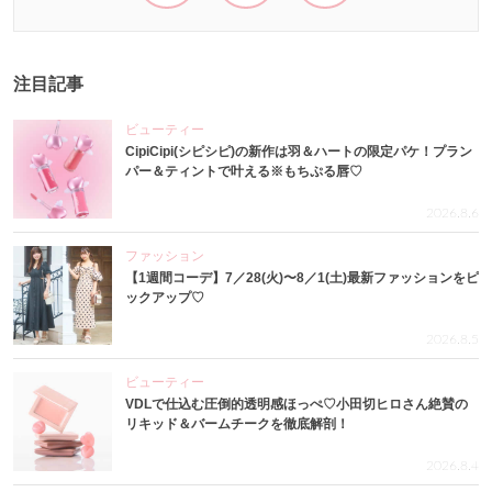
注目記事
ビューティー
CipiCipi(シピシピ)の新作は羽＆ハートの限定パケ！プラン
パー＆ティントで叶える※もちぷる唇♡
2026.8.6
ファッション
【1週間コーデ】7／28(火)〜8／1(土)最新ファッションをピ
ックアップ♡
2026.8.5
ビューティー
VDLで仕込む圧倒的透明感ほっぺ♡小田切ヒロさん絶賛の
リキッド＆バームチークを徹底解剖！
2026.8.4