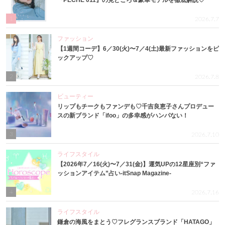
『PECHE 011』の見どころ＆豪華モデルを徹底解説♡
1
2026.7.7
ファッション
【1週間コーデ】6／30(火)〜7／4(土)最新ファッションをピ
ックアップ♡
2
2026.7.8
ビューティー
リップもチークもファンデも♡千吉良恵子さんプロデュー
スの新ブランド「ifoo」の多幸感がハンパない！
3
2026.7.10
ライフスタイル
【2026年7／16(火)〜7／31(金)】運気UPの12星座別“ファ
ッションアイテム”占い-itSnap Magazine-
4
2026.7.16
ライフスタイル
鎌倉の海風をまとう♡フレグランスブランド「HATAGO」