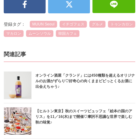
登録タグ：
MUUN Seoul
イチゴフェス
グルメ
トゥンカロン
マカロン
ムーンソウル
韓国カフェ
関連記事
オンライン酒屋「クランド」には450種類を超えるオリジナ
ルのお酒がずらり♡好奇心の向くままビビっとくるお酒に
出会えちゃう♪
【ヒルトン東京】秋のスイーツビュッフェ「絵本の国のア
リス」を11／16(木)まで開催♡摩訶不思議な世界で楽しむ
秋の味覚♪