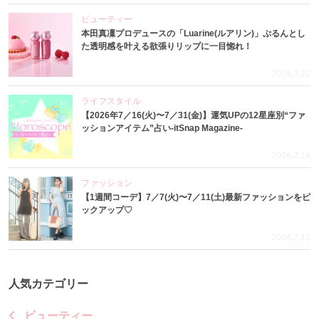
ビューティー
本田真凜プロデュースの「Luarine(ルアリン)」ぷるんとし
た透明感を叶える欲張りリップに一目惚れ！
2026.7.22
ライフスタイル
【2026年7／16(火)〜7／31(金)】運気UPの12星座別“ファ
ッションアイテム”占い-itSnap Magazine-
2026.7.16
ファッション
【1週間コーデ】7／7(火)〜7／11(土)最新ファッションをピ
ックアップ♡
2026.7.15
人気カテゴリー
ビューティー