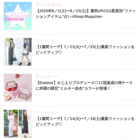
ライフスタイル
【2026年8／1(土)〜8／15(土)】運気UPの12星座別“ファッ
ションアイテム”占い-itSnap Magazine-
2026.8.1
ファッション
【1週間コーデ】7／21(火)〜7／25(土)最新ファッションを
ピックアップ♡
2026.7.29
ビューティー
【Enamor】かじえりプロデュース♡11冠達成の神チーク
に待望の限定“ミルキー血色”カラーが登場！
2026.7.27
ファッション
【1週間コーデ】7／14(火)〜7／18(土)最新ファッションを
ピックアップ♡
2026.7.23