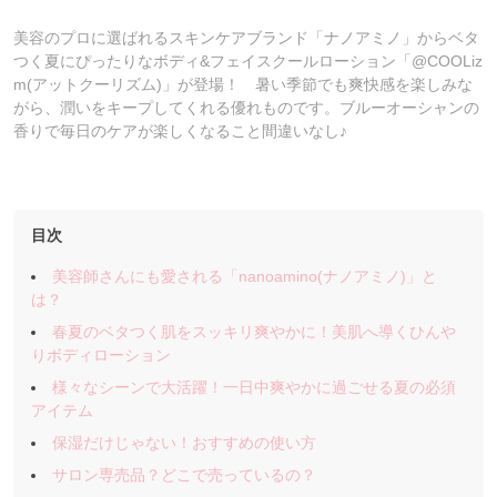
美容のプロに選ばれるスキンケアブランド「ナノアミノ」からベタ
つく夏にぴったりなボディ&フェイスクールローション「@COOLiz
m(アットクーリズム)」が登場！ 暑い季節でも爽快感を楽しみな
がら、潤いをキープしてくれる優れものです。ブルーオーシャンの
香りで毎日のケアが楽しくなること間違いなし♪
目次
美容師さんにも愛される「nanoamino(ナノアミノ)」と
は？
春夏のベタつく肌をスッキリ爽やかに！美肌へ導くひんや
りボディローション
様々なシーンで大活躍！一日中爽やかに過ごせる夏の必須
アイテム
保湿だけじゃない！おすすめの使い方
サロン専売品？どこで売っているの？