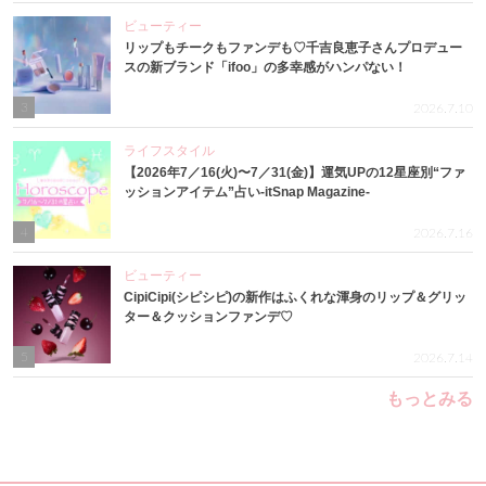
ビューティー
リップもチークもファンデも♡千吉良恵子さんプロデュー
スの新ブランド「ifoo」の多幸感がハンパない！
3
2026.7.10
ライフスタイル
【2026年7／16(火)〜7／31(金)】運気UPの12星座別“ファ
ッションアイテム”占い-itSnap Magazine-
4
2026.7.16
ビューティー
CipiCipi(シピシピ)の新作はふくれな渾身のリップ＆グリッ
ター＆クッションファンデ♡
5
2026.7.14
もっとみる