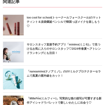
関連記事
too cool for school(トゥークールフォースクール)のマット
ティント＆涙袋爆誕ペンシルで韓国っぽメイクを楽しもう
♡
サロンスタッフ直接予約アプリ「minimo(ミニモ)」で見つ
けるお気に入りのサロンスタッフ♡2024年春夏ヘアトレン
ドランキングにも注目！
「nanoamino(ナノアミノ)」のUVミルクプロテクターセラ
ムで真夏の紫外線をカット！
「MilleFée(ミルフィー)」写実的な猫の描写が可愛すぎる新
作アイシャドウパレットで新しいわたしに出会う♡