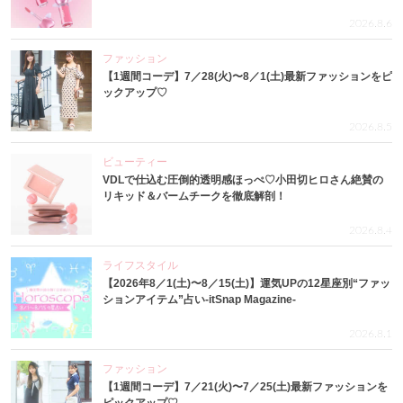
2026.8.6
ファッション
【1週間コーデ】7／28(火)〜8／1(土)最新ファッションをピ
ックアップ♡
2026.8.5
ビューティー
VDLで仕込む圧倒的透明感ほっぺ♡小田切ヒロさん絶賛の
リキッド＆バームチークを徹底解剖！
2026.8.4
ライフスタイル
【2026年8／1(土)〜8／15(土)】運気UPの12星座別“ファッ
ションアイテム”占い-itSnap Magazine-
2026.8.1
ファッション
【1週間コーデ】7／21(火)〜7／25(土)最新ファッションを
ピックアップ♡