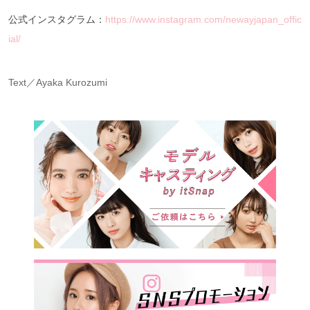
公式インスタグラム：
https://www.instagram.com/newayjapan_offic
ial/
Text／Ayaka Kurozumi