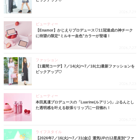
2026.7.29
ビューティー
【Enamor】かじえりプロデュース♡11冠達成の神チーク
に待望の限定“ミルキー血色”カラーが登場！
2026.7.27
ファッション
【1週間コーデ】7／14(火)〜7／18(土)最新ファッションを
ピックアップ♡
2026.7.23
ビューティー
本田真凜プロデュースの「Luarine(ルアリン)」ぷるんとし
た透明感を叶える欲張りリップに一目惚れ！
2026.7.22
ライフスタイル
【2026年7／16(火)〜7／31(金)】運気UPの12星座別“ファ