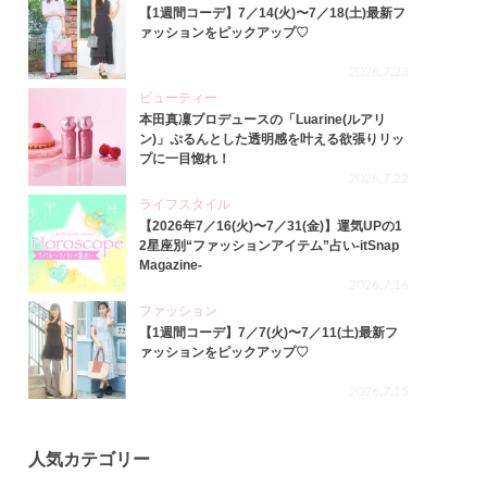
【1週間コーデ】7／14(火)〜7／18(土)最新フ
ァッションをピックアップ♡
2026.7.23
ビューティー
本田真凜プロデュースの「Luarine(ルアリ
ン)」ぷるんとした透明感を叶える欲張りリッ
プに一目惚れ！
2026.7.22
ライフスタイル
【2026年7／16(火)〜7／31(金)】運気UPの1
2星座別“ファッションアイテム”占い-itSnap
Magazine-
2026.7.16
ファッション
【1週間コーデ】7／7(火)〜7／11(土)最新フ
ァッションをピックアップ♡
2026.7.15
人気カテゴリー