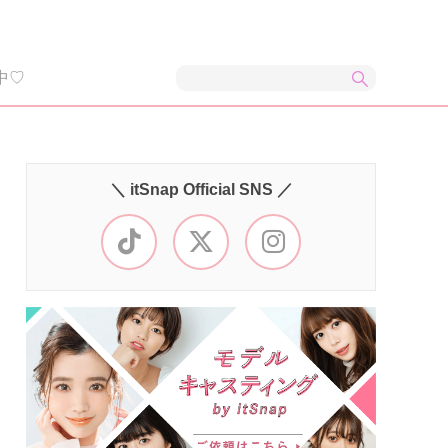
中♡
＼ itSnap Official SNS ／