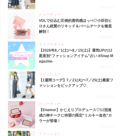
2026.8.5
ビューティー
VDLで仕込む圧倒的透明感ほっぺ♡小田切ヒ
ロさん絶賛のリキッド＆バームチークを徹底
解剖！
2026.8.4
ライフスタイル
【2026年8／1(土)〜8／15(土)】運気UPの12
星座別“ファッションアイテム”占い-itSnap M
agazine-
2026.8.1
ファッション
【1週間コーデ】7／21(火)〜7／25(土)最新フ
ァッションをピックアップ♡
2026.7.29
ビューティー
【Enamor】かじえりプロデュース♡11冠達
成の神チークに待望の限定“ミルキー血色”カ
ラーが登場！
2026.7.27
ファッション