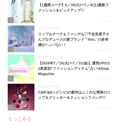
【1週間コーデ】6／30(火)〜7／4(土)最新フ
ァッションをピックアップ♡
2
2026.7.8
ビューティー
リップもチークもファンデも♡千吉良恵子さ
んプロデュースの新ブランド「ifoo」の多幸
感がハンパない！
3
2026.7.10
ライフスタイル
【2026年7／16(火)〜7／31(金)】運気UPの1
2星座別“ファッションアイテム”占い-itSnap
Magazine-
4
2026.7.16
ビューティー
CipiCipi(シピシピ)の新作はふくれな渾身のリ
ップ＆グリッター＆クッションファンデ♡
5
2026.7.14
もっとみる