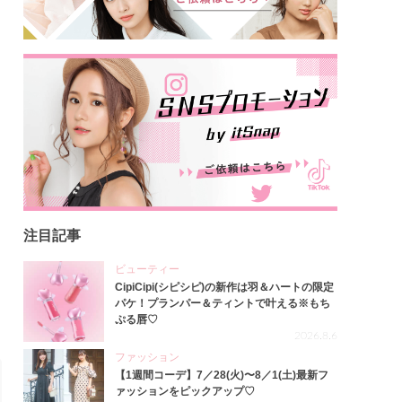
注目記事
ビューティー
CipiCipi(シピシピ)の新作は羽＆ハートの限定
パケ！プランパー＆ティントで叶える※もち
ぷる唇♡
2026.8.6
ファッション
【1週間コーデ】7／28(火)〜8／1(土)最新フ
ァッションをピックアップ♡