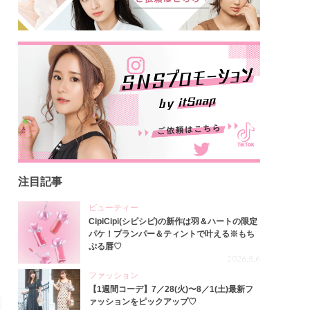
注目記事
ビューティー
CipiCipi(シピシピ)の新作は羽＆ハートの限定
パケ！プランパー＆ティントで叶える※もち
ぷる唇♡
2026.8.6
ファッション
【1週間コーデ】7／28(火)〜8／1(土)最新フ
ァッションをピックアップ♡