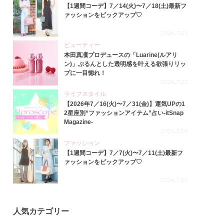
【1週間コーデ】7／14(火)〜7／18(土)最新フ
ァッションをピックアップ♡
2026.7.23
ビューティー
本田真凜プロデュースの「Luarine(ルアリ
ン)」ぷるんとした透明感を叶える欲張りリッ
プに一目惚れ！
2026.7.22
ライフスタイル
【2026年7／16(火)〜7／31(金)】運気UPの1
2星座別“ファッションアイテム”占い-itSnap
Magazine-
2026.7.16
ファッション
【1週間コーデ】7／7(火)〜7／11(土)最新フ
ァッションをピックアップ♡
2026.7.15
人気カテゴリー