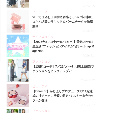
2026.8.5
ビューティー
VDLで仕込む圧倒的透明感ほっぺ♡小田切ヒ
ロさん絶賛のリキッド＆バームチークを徹底
解剖！
2026.8.4
ライフスタイル
【2026年8／1(土)〜8／15(土)】運気UPの12
星座別“ファッションアイテム”占い-itSnap M
agazine-
2026.8.1
ファッション
【1週間コーデ】7／21(火)〜7／25(土)最新フ
ァッションをピックアップ♡
2026.7.29
ビューティー
【Enamor】かじえりプロデュース♡11冠達
成の神チークに待望の限定“ミルキー血色”カ
ラーが登場！
2026.7.27
ファッション