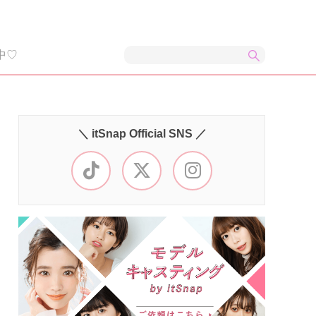
中♡
＼ itSnap Official SNS ／