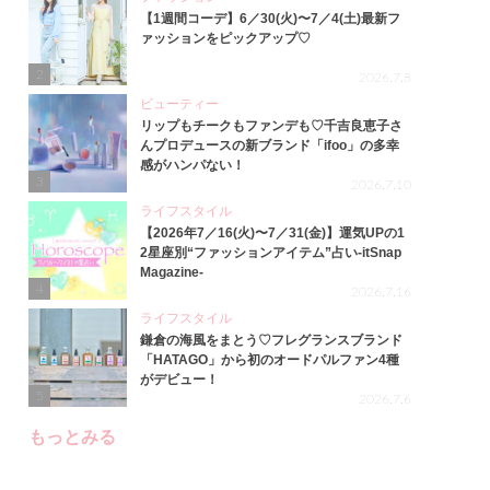
【1週間コーデ】6／30(火)〜7／4(土)最新フ
ァッションをピックアップ♡
2
2026.7.8
ビューティー
リップもチークもファンデも♡千吉良恵子さ
んプロデュースの新ブランド「ifoo」の多幸
感がハンパない！
3
2026.7.10
ライフスタイル
【2026年7／16(火)〜7／31(金)】運気UPの1
2星座別“ファッションアイテム”占い-itSnap
Magazine-
4
2026.7.16
ライフスタイル
鎌倉の海風をまとう♡フレグランスブランド
「HATAGO」から初のオードパルファン4種
がデビュー！
5
2026.7.6
もっとみる