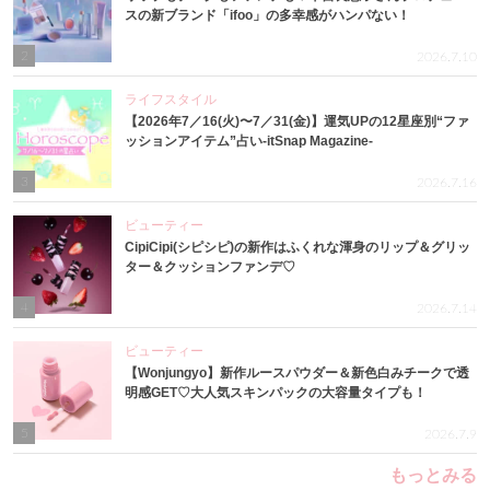
スの新ブランド「ifoo」の多幸感がハンパない！
2
2026.7.10
ライフスタイル
【2026年7／16(火)〜7／31(金)】運気UPの12星座別“ファ
ッションアイテム”占い-itSnap Magazine-
3
2026.7.16
ビューティー
CipiCipi(シピシピ)の新作はふくれな渾身のリップ＆グリッ
ター＆クッションファンデ♡
4
2026.7.14
ビューティー
【Wonjungyo】新作ルースパウダー＆新色白みチークで透
明感GET♡大人気スキンパックの大容量タイプも！
5
2026.7.9
もっとみる