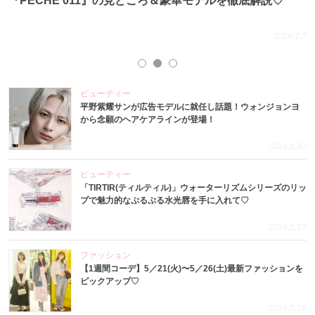
『PECHE 011』の見どころ＆豪華モデルを徹底解説♡
.4
2026.7.7
ビューティー
平野紫耀サンが広告モデルに就任し話題！ウォンジョンヨ
から念願のヘアケアラインが登場！
2024.5.30
ビューティー
「TIRTIR(ティルティル)」ウォーターリズムシリーズのリッ
プで魅力的なぷるぷる水光唇を手に入れて♡
2024.5.29
ファッション
【1週間コーデ】5／21(火)〜5／26(土)最新ファッションを
ピックアップ♡
2024.5.28