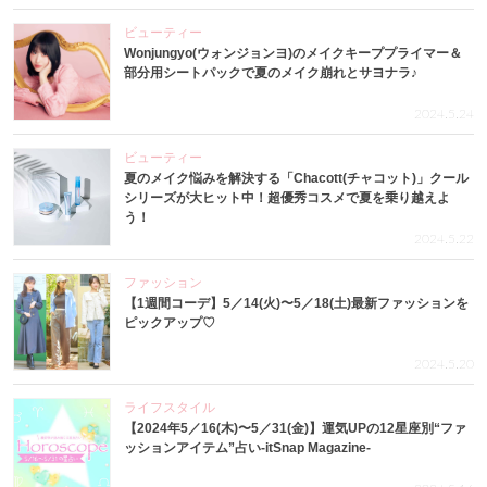
ビューティー
Wonjungyo(ウォンジョンヨ)のメイクキーププライマー＆
部分用シートパックで夏のメイク崩れとサヨナラ♪
2024.5.24
ビューティー
夏のメイク悩みを解決する「Chacott(チャコット)」クール
シリーズが大ヒット中！超優秀コスメで夏を乗り越えよ
う！
2024.5.22
ファッション
【1週間コーデ】5／14(火)〜5／18(土)最新ファッションを
ピックアップ♡
2024.5.20
ライフスタイル
【2024年5／16(木)〜5／31(金)】運気UPの12星座別“ファ
ッションアイテム”占い-itSnap Magazine-