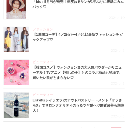
「bis」5月号が発売！長濱ねるサンが1年ぶりに表紙にカム
バック♡
2024.4.10
ファッション
【1週間コーデ】4／2(火)〜4／6(土)最新ファッションをピ
ックアップ♡
2024.4.9
ビューティー
【韓国コスメ】ウォンジョンヨの大人気パウダーがリニュ
ーアル！TVアニメ【推しの子】とのコラボ商品も登場で、
買いたい欲がとまらない♡
2024.4.8
ビューティー
Lila’efu(レイラエフ)のアウトバストリートメント「ケラさ
らX」でサロンクオリティのうるツヤ髪へ♡髪質改善も期待
大！
2024.4.5