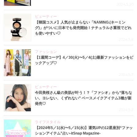
2024.5.10
ビューティー
【韓国コスメ】人気が止まらない「NAMING.(ネーミン
グ)」がついに日本でも発売開始！ナチュラルさ重視でどれ
も使いやすい♡
2024.5.8
ファッション
【1週間コーデ】4／30(火)〜5／4(土)最新ファッションをピ
ックアップ♡
2024.5.7
ビューティー
今田美桜さん級の美肌が叶う！？「ファシオ」から“落ちな
い、ヨレない、くずれない” ベースメイクアイテム3種が新
発売♡
2024.5.2
ライフスタイル
【2024年5／1(水)〜5／15(水)】運気UPの12星座別“ファッ
ションアイテム”占い-itSnap Magazine-