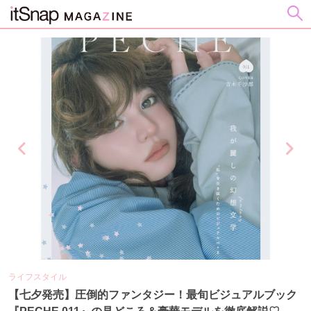
ライフスタイル
ビ
の
【七夕発売】圧倒的ファンタジー！最旬ビジュアルブック