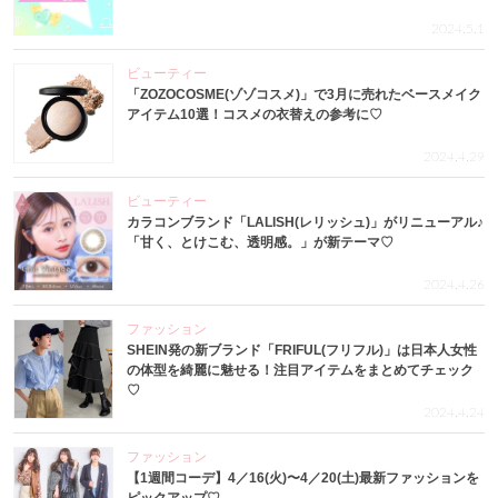
2024.5.1
ビューティー
「ZOZOCOSME(ゾゾコスメ)」で3月に売れたベースメイク
アイテム10選！コスメの衣替えの参考に♡
2024.4.29
ビューティー
カラコンブランド「LALISH(レリッシュ)」がリニューアル♪
「甘く、とけこむ、透明感。」が新テーマ♡
2024.4.26
ファッション
SHEIN発の新ブランド「FRIFUL(フリフル)」は日本人女性
の体型を綺麗に魅せる！注目アイテムをまとめてチェック
♡
2024.4.24
ファッション
【1週間コーデ】4／16(火)〜4／20(土)最新ファッションを