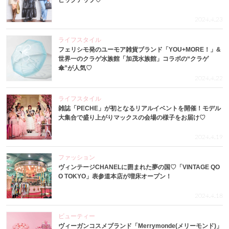
ピックアップ♡
2024.4.23
ライフスタイル
フェリシモ発のユーモア雑貨ブランド「YOU+MORE！」&
世界一のクラゲ水族館「加茂水族館」コラボの“クラゲ
傘”が人気♡
2024.4.22
ライフスタイル
雑誌「PECHE」が初となるリアルイベントを開催！モデル
大集合で盛り上がりマックスの会場の様子をお届け♡
2024.4.19
ファッション
ヴィンテージCHANELに囲まれた夢の国♡「VINTAGE QO
O TOKYO」表参道本店が増床オープン！
2024.4.18
ビューティー
ヴィーガンコスメブランド「Merrymonde(メリーモンド)」