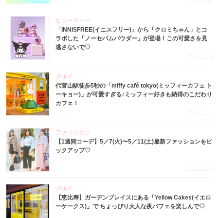
2024.5.16
ビューティー
「INNISFREE(イニスフリー)」から「クロミちゃん」とコ
ラボした「ノーセバムパウダー」が登場！この可愛さを見
逃さないで♡
2024.5.15
グルメ
代官山駅徒歩5秒の「miffy café tokyo(ミッフィーカフェ ト
ーキョー)」が可愛すぎる♪ミッフィー好きも納得のこだわり
カフェ！
2024.5.14
ファッション
【1週間コーデ】5／7(火)〜5／11(土)最新ファッションをピ
ックアップ♡
2024.5.13
グルメ
【恵比寿】ガーデンプレイスにある「Yellow Cakes(イエロ
ーケークス)」で ちょっぴり大人な夜パフェを楽しんで♡