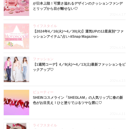
が日本上陸！可愛さ溢れるデザインのクッションファンデ
とリップから目が離せない♡
2024.4.17
ライフスタイル
【2024年4／16(火)〜4／30(火)】運気UPの12星座別“ファ
ッションアイテム”占い-itSnap Magazine-
2024.4.16
ファッション
【1週間コーデ】4／9(火)〜4／13(土)最新ファッションをピ
ックアップ♡
2024.4.15
ビューティー
SHEINコスメライン「SHEGLAM」の人気リップに春の新
色がお目見え！ひと塗りでぷるツヤな唇に♡
2024.4.11
ライフスタイル