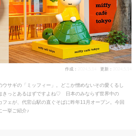
作成：2024.5.14
更新：2024.5.14
のウサギの「ミッフィー」。どこか憎めないその愛くるし
はきっとあるはずですよね♡ 日本のみならず世界中の
カフェが、代官山駅の直ぐそばに昨年11月オープン。今回
に一挙ご紹介♪