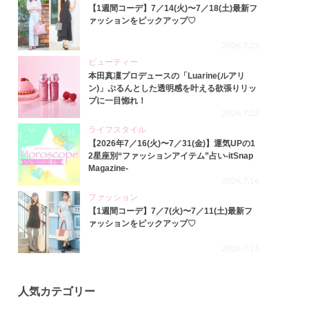
【1週間コーデ】7／14(火)〜7／18(土)最新フ
ァッションをピックアップ♡
2026.7.23
ビューティー
本田真凜プロデュースの「Luarine(ルアリ
ン)」ぷるんとした透明感を叶える欲張りリッ
プに一目惚れ！
2026.7.22
ライフスタイル
【2026年7／16(火)〜7／31(金)】運気UPの1
2星座別“ファッションアイテム”占い-itSnap
Magazine-
2026.7.16
ファッション
【1週間コーデ】7／7(火)〜7／11(土)最新フ
ァッションをピックアップ♡
2026.7.15
人気カテゴリー