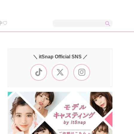
中♡
＼ itSnap Official SNS ／