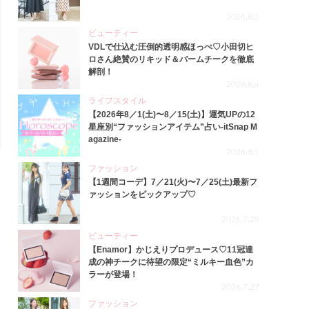
2026.8.5
ビューティー
VDLで仕込む圧倒的透明感ほっぺ♡小田切ヒ
ロさん絶賛のリキッド＆バームチークを徹底
解剖！
2026.8.4
ライフスタイル
【2026年8／1(土)〜8／15(土)】運気UPの12
星座別“ファッションアイテム”占い-itSnap M
agazine-
2026.8.1
ファッション
【1週間コーデ】7／21(火)〜7／25(土)最新フ
ァッションをピックアップ♡
2026.7.29
ビューティー
【Enamor】かじえりプロデュース♡11冠達
成の神チークに待望の限定“ミルキー血色”カ
ラーが登場！
2026.7.27
ファッション