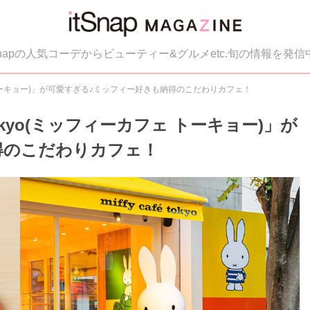
tSnapの人気コーデからビューティー&グルメetc.旬の情報を発信
カフェ トーキョー)」が可愛すぎる♪ミッフィー好きも納得のこだわりカフェ！
 tokyo(ミッフィーカフェ トーキョー)」が
得のこだわりカフェ！