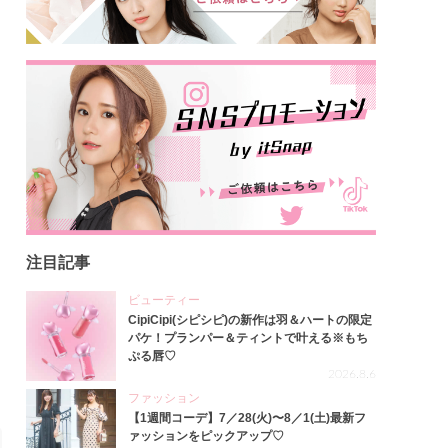
注目記事
ビューティー
CipiCipi(シピシピ)の新作は羽＆ハートの限定
パケ！プランパー＆ティントで叶える※もち
ぷる唇♡
2026.8.6
ファッション
【1週間コーデ】7／28(火)〜8／1(土)最新フ
ァッションをピックアップ♡