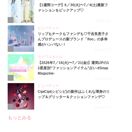
【1週間コーデ】6／30(火)〜7／4(土)最新フ
ァッションをピックアップ♡
2
2026.7.8
ビューティー
リップもチークもファンデも♡千吉良恵子さ
んプロデュースの新ブランド「ifoo」の多幸
感がハンパない！
3
2026.7.10
ライフスタイル
【2026年7／16(火)〜7／31(金)】運気UPの1
2星座別“ファッションアイテム”占い-itSnap
Magazine-
4
2026.7.16
ビューティー
CipiCipi(シピシピ)の新作はふくれな渾身のリ
ップ＆グリッター＆クッションファンデ♡
5
2026.7.14
もっとみる