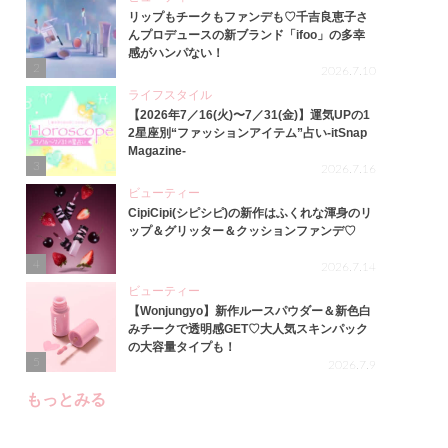
リップもチークもファンデも♡千吉良恵子さ
んプロデュースの新ブランド「ifoo」の多幸
感がハンパない！
2
2026.7.10
ライフスタイル
【2026年7／16(火)〜7／31(金)】運気UPの1
2星座別“ファッションアイテム”占い-itSnap
Magazine-
3
2026.7.16
ビューティー
CipiCipi(シピシピ)の新作はふくれな渾身のリ
ップ＆グリッター＆クッションファンデ♡
4
2026.7.14
ビューティー
【Wonjungyo】新作ルースパウダー＆新色白
みチークで透明感GET♡大人気スキンパック
の大容量タイプも！
5
2026.7.9
もっとみる