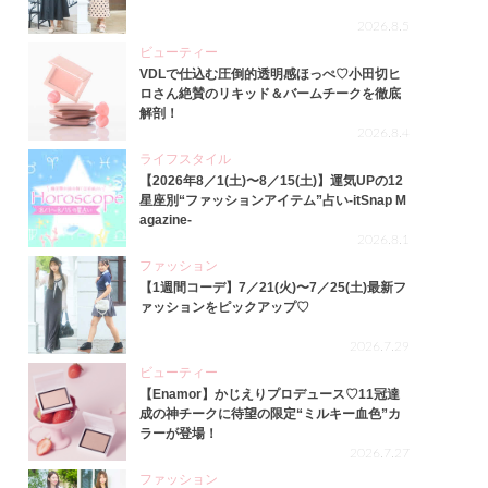
2026.8.5
ビューティー
VDLで仕込む圧倒的透明感ほっぺ♡小田切ヒ
ロさん絶賛のリキッド＆バームチークを徹底
解剖！
2026.8.4
ライフスタイル
【2026年8／1(土)〜8／15(土)】運気UPの12
星座別“ファッションアイテム”占い-itSnap M
agazine-
2026.8.1
ファッション
【1週間コーデ】7／21(火)〜7／25(土)最新フ
ァッションをピックアップ♡
2026.7.29
ビューティー
【Enamor】かじえりプロデュース♡11冠達
成の神チークに待望の限定“ミルキー血色”カ
ラーが登場！
2026.7.27
ファッション