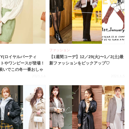
ファッション
RTY(ロイヤルパーティ
【1週間コーデ】12／29(火)〜1／2(土)最
ートやワンピースが登場！
新ファッションをピックアップ♡
装いでこの冬一番おしゃ
2021.1.6
2021.1.5