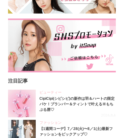
注目記事
ビューティー
CipiCipi(シピシピ)の新作は羽＆ハートの限定
パケ！プランパー＆ティントで叶える※もち
ぷる唇♡
2026.8.6
ファッション
【1週間コーデ】7／28(火)〜8／1(土)最新フ
ァッションをピックアップ♡