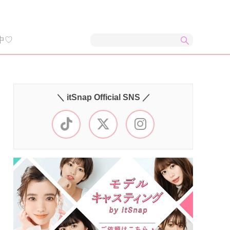
中♡
＼ itSnap Official SNS ／