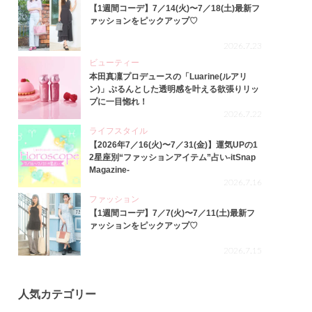
【1週間コーデ】7／14(火)〜7／18(土)最新フ
ァッションをピックアップ♡
2026.7.23
ビューティー
本田真凜プロデュースの「Luarine(ルアリ
ン)」ぷるんとした透明感を叶える欲張りリッ
プに一目惚れ！
2026.7.22
ライフスタイル
【2026年7／16(火)〜7／31(金)】運気UPの1
2星座別“ファッションアイテム”占い-itSnap
Magazine-
2026.7.16
ファッション
【1週間コーデ】7／7(火)〜7／11(土)最新フ
ァッションをピックアップ♡
2026.7.15
人気カテゴリー