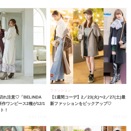
ファッション
れ注意♡「BELINDA
【1週間コーデ】2／23(火)〜2／27(土)最
新作ワンピース2種が12/1
新ファッションをピックアップ♡
ート！
2021.12.16
2021.3.3