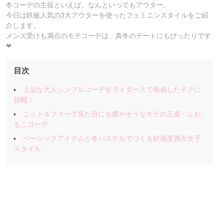
冬コーデの主役といえば、なんといってもアウター。
今日は鉄板人気の3大アウターを使ったフェミニンスタイルをご紹
介します。
メンズ受けも満点のモテコーデは、真冬のデートにもぴったりです
❤︎
目次
上品な大人シンプルコーデをライダースで着崩したテクに
脱帽！
ニット＆ファーで見た目にも暖かそうなモテの王道・ふわ
もこコーデ
ベーシックアイテムと冬パステルでつくる好感度満点女子
スタイル