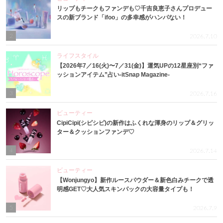
リップもチークもファンデも♡千吉良恵子さんプロデュー
スの新ブランド「ifoo」の多幸感がハンパない！
2
2026.7.10
ライフスタイル
【2026年7／16(火)〜7／31(金)】運気UPの12星座別“ファ
ッションアイテム”占い-itSnap Magazine-
3
2026.7.16
ビューティー
CipiCipi(シピシピ)の新作はふくれな渾身のリップ＆グリッ
ター＆クッションファンデ♡
4
2026.7.14
ビューティー
【Wonjungyo】新作ルースパウダー＆新色白みチークで透
明感GET♡大人気スキンパックの大容量タイプも！
5
2026.7.9