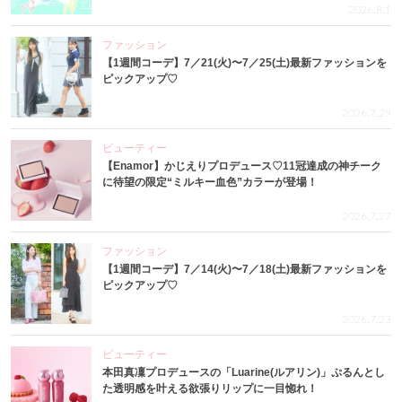
2026.8.1
ファッション
【1週間コーデ】7／21(火)〜7／25(土)最新ファッションを
ピックアップ♡
2026.7.29
ビューティー
【Enamor】かじえりプロデュース♡11冠達成の神チーク
に待望の限定“ミルキー血色”カラーが登場！
2026.7.27
ファッション
【1週間コーデ】7／14(火)〜7／18(土)最新ファッションを
ピックアップ♡
2026.7.23
ビューティー
本田真凜プロデュースの「Luarine(ルアリン)」ぷるんとし
た透明感を叶える欲張りリップに一目惚れ！