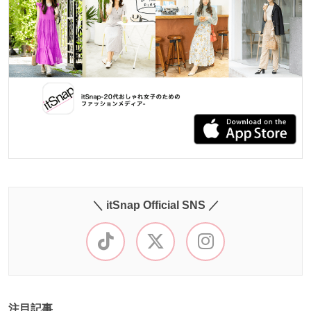
＼ itSnap Official SNS ／
注目記事