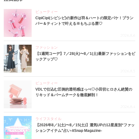
ビューティー
CipiCipi(シピシピ)の新作は羽＆ハートの限定パケ！プラン
パー＆ティントで叶える※もちぷる唇♡
2026.8.6
ファッション
【1週間コーデ】7／28(火)〜8／1(土)最新ファッションをピ
ックアップ♡
2026.8.5
ビューティー
VDLで仕込む圧倒的透明感ほっぺ♡小田切ヒロさん絶賛の
リキッド＆バームチークを徹底解剖！
2026.8.4
ライフスタイル
【2026年8／1(土)〜8／15(土)】運気UPの12星座別“ファッ
ションアイテム”占い-itSnap Magazine-