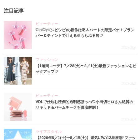
注目記事
ビューティー
CipiCipi(シピシピ)の新作は羽＆ハートの限定パケ！プラン
パー＆ティントで叶える※もちぷる唇♡
2026.8.6
ファッション
【1週間コーデ】7／28(火)〜8／1(土)最新ファッションをピ
ックアップ♡
2026.8.5
ビューティー
VDLで仕込む圧倒的透明感ほっぺ♡小田切ヒロさん絶賛の
リキッド＆バームチークを徹底解剖！
2026.8.4
ライフスタイル
【2026年8／1(土)〜8／15(土)】運気UPの12星座別“ファッ