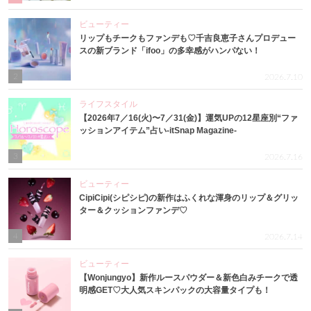
ビューティー
リップもチークもファンデも♡千吉良恵子さんプロデュー
スの新ブランド「ifoo」の多幸感がハンパない！
2
2026.7.10
ライフスタイル
【2026年7／16(火)〜7／31(金)】運気UPの12星座別“ファ
ッションアイテム”占い-itSnap Magazine-
3
2026.7.16
ビューティー
CipiCipi(シピシピ)の新作はふくれな渾身のリップ＆グリッ
ター＆クッションファンデ♡
4
2026.7.14
ビューティー
【Wonjungyo】新作ルースパウダー＆新色白みチークで透
明感GET♡大人気スキンパックの大容量タイプも！