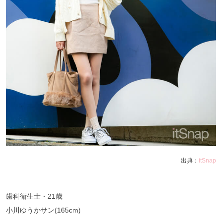
出典：
itSnap
歯科衛生士・21歳
小川ゆうかサン(165cm)