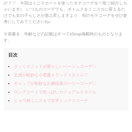
が？♡ 今回はミニスカートを使ったモテコーデを一挙ご紹介しち
ゃいます♪ いつものコーデでも、ボトムスをミニスカに変えるだ
けでも女の子らしさが急上昇しますよ☆ 旬のモテコーデをぜひ参
考にしてみてくださいね♪
※肩書き、年齢などの記載はすべてitSnap掲載時のものとなりま
す。
目次
ざっくりニットが愛らしいベージュコーデ♡
丈感が絶妙な小悪魔トラッドスタイル♡
ギャップが新鮮なお嬢様風ガーリーコーデ♡
ロングコートで色っぽいカジュアルスタイル
ヒョウ柄ミニスカで甘辛ミックスコーデ