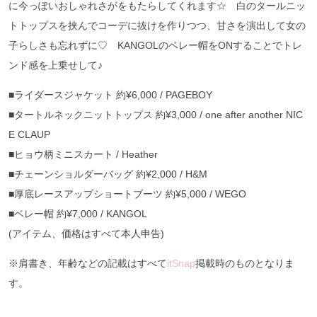
に今っぽいおしゃれさがをもたらしてくれます☆ 白のタールニッ
トトップスを挟んでコーデに抜けを作りつつ、甘さを演出して女の
子らしさも忘れずに♡ KANGOLのベレー帽をONすることでトレ
ンド感を上乗せして♪
■ライダースジャケット 約¥6,000 / PAGEBOY
■タートルネックニットトップス 約¥3,000 / one after another NIC
E CLAUP
■ヒョウ柄ミニスカート / Heather
■チェーンショルダーバッグ 約¥2,000 / H&M
■厚底レースアップショートブーツ 約¥5,000 / WEGO
■ベレー帽 約¥7,000 / KANGOL
(アイテム、価格はすべて本人申告)
※肩書き、年齢などの記載はすべて
itSnap
掲載時のものとなりま
す。