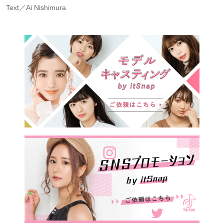
Text／Ai Nishimura