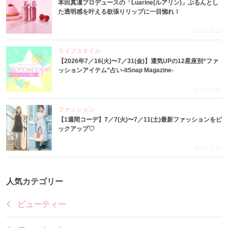
本田真凜プロデュースの「Luarine(ルアリン)」ぷるんとし
た透明感を叶える欲張りリップに一目惚れ！
2026.7.22
ライフスタイル
【2026年7／16(火)〜7／31(金)】運気UPの12星座別“ファ
ッションアイテム”占い-itSnap Magazine-
2026.7.16
ファッション
【1週間コーデ】7／7(火)〜7／11(土)最新ファッションをピ
ックアップ♡
2026.7.15
人気カテゴリー
ビューティー