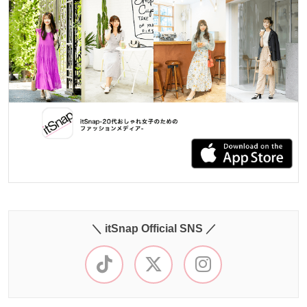
＼ itSnap Official SNS ／