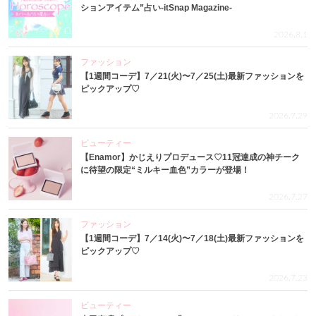
ションアイテム”占い-itSnap Magazine-
2026.8.1
ファッション
【1週間コーデ】7／21(火)〜7／25(土)最新ファッションを
ピックアップ♡
2026.7.29
ビューティー
【Enamor】かじえりプロデュース♡11冠達成の神チーク
に待望の限定“ミルキー血色”カラーが登場！
2026.7.27
ファッション
【1週間コーデ】7／14(火)〜7／18(土)最新ファッションを
ピックアップ♡
2026.7.23
ビューティー