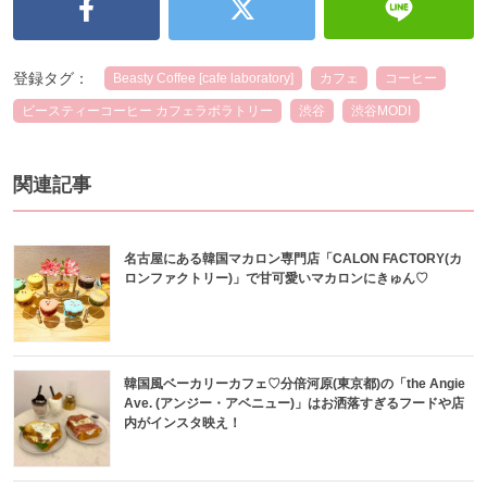
登録タグ：
Beasty Coffee [cafe laboratory]
カフェ
コーヒー
ビースティーコーヒー カフェラボラトリー
渋谷
渋谷MODI
関連記事
名古屋にある韓国マカロン専門店「CALON FACTORY(カ
ロンファクトリー)」で甘可愛いマカロンにきゅん♡
韓国風ベーカリーカフェ♡分倍河原(東京都)の「the Angie
Ave. (アンジー・アベニュー)」はお洒落すぎるフードや店
内がインスタ映え！