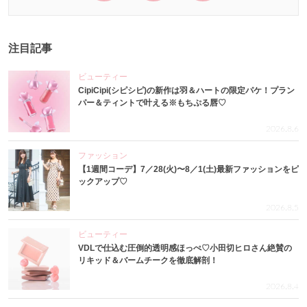
注目記事
ビューティー
CipiCipi(シピシピ)の新作は羽＆ハートの限定パケ！プラン
パー＆ティントで叶える※もちぷる唇♡
2026.8.6
ファッション
【1週間コーデ】7／28(火)〜8／1(土)最新ファッションをピ
ックアップ♡
2026.8.5
ビューティー
VDLで仕込む圧倒的透明感ほっぺ♡小田切ヒロさん絶賛の
リキッド＆バームチークを徹底解剖！
2026.8.4