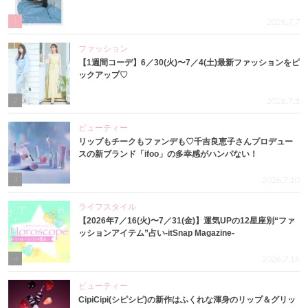
1
2026.7.7
ファッション
【1週間コーデ】6／30(火)〜7／4(土)最新ファッションをピ
ックアップ♡
2
2026.7.8
ビューティー
リップもチークもファンデも♡千吉良恵子さんプロデュー
スの新ブランド「ifoo」の多幸感がハンパない！
3
2026.7.10
ライフスタイル
【2026年7／16(火)〜7／31(金)】運気UPの12星座別“ファ
ッションアイテム”占い-itSnap Magazine-
4
2026.7.16
ビューティー
CipiCipi(シピシピ)の新作はふくれな渾身のリップ＆グリッ