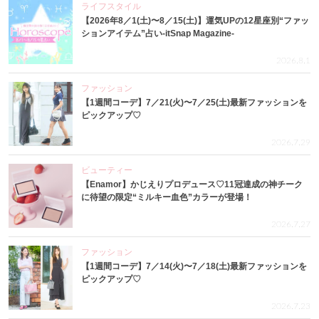
ライフスタイル
【2026年8／1(土)〜8／15(土)】運気UPの12星座別“ファッ
ションアイテム”占い-itSnap Magazine-
2026.8.1
ファッション
【1週間コーデ】7／21(火)〜7／25(土)最新ファッションを
ピックアップ♡
2026.7.29
ビューティー
【Enamor】かじえりプロデュース♡11冠達成の神チーク
に待望の限定“ミルキー血色”カラーが登場！
2026.7.27
ファッション
【1週間コーデ】7／14(火)〜7／18(土)最新ファッションを
ピックアップ♡
2026.7.23