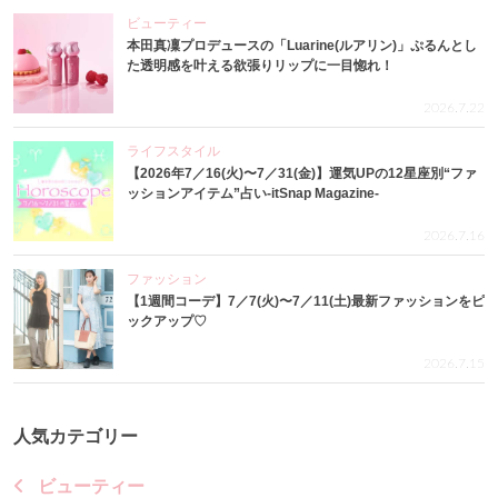
ビューティー
本田真凜プロデュースの「Luarine(ルアリン)」ぷるんとし
た透明感を叶える欲張りリップに一目惚れ！
2026.7.22
ライフスタイル
【2026年7／16(火)〜7／31(金)】運気UPの12星座別“ファ
ッションアイテム”占い-itSnap Magazine-
2026.7.16
ファッション
【1週間コーデ】7／7(火)〜7／11(土)最新ファッションをピ
ックアップ♡
2026.7.15
人気カテゴリー
ビューティー