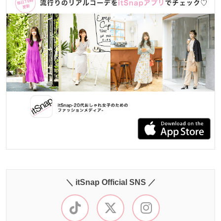
＼ itSnap Official SNS ／