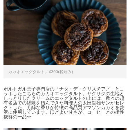
カカオエッグタルト／¥300(税込み)
ポルトガル菓子専門店の「ナタ・デ・クリスチアノ」とコ
ラボしたこちらのカカオエッグタルト。サクサクの生地と
しっとりしたクリームのエッグタルトの上には、数々の超
有名店での経験を積んできた料理人の太田哲雄サンがセレ
クトした、芳醇な香りが特徴の高品質アマゾンカカオを贅
沢に使用しています。ほどよい甘さが、コーヒーとの相性
抜群の一品☆